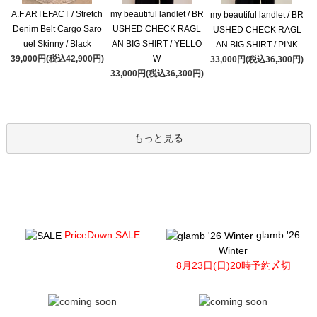
A.F ARTEFACT / Stretch
my beautiful landlet / BR
my beautiful landlet / BR
Denim Belt Cargo Saro
USHED CHECK RAGL
USHED CHECK RAGL
uel Skinny / Black
AN BIG SHIRT / YELLO
AN BIG SHIRT / PINK
39,000円(税込42,900円)
W
33,000円(税込36,300円)
33,000円(税込36,300円)
もっと見る
PriceDown SALE
glamb '26
Winter
8月23日(日)20時予約〆切