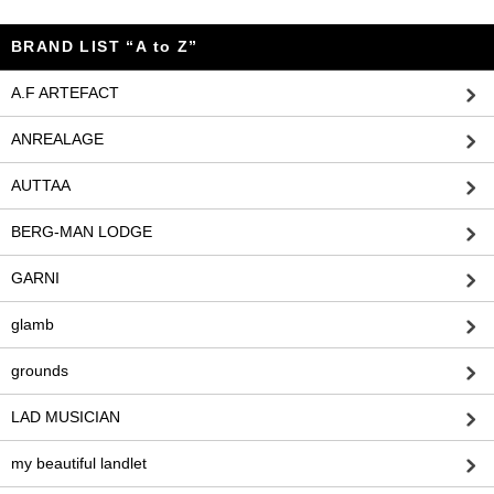
BRAND LIST “A to Z”
A.F ARTEFACT
ANREALAGE
AUTTAA
BERG-MAN LODGE
GARNI
glamb
grounds
LAD MUSICIAN
my beautiful landlet