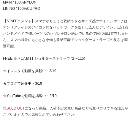
MAIN / 100%NYLON
LINING / 100%CUPRO
【STAFFコメント】スマホがちょうど収納できるサイズ感のナイロンポーチは
アンリアレイジのアイコン的なパッチワークを落とし込んだデザイン。1点1点
ハンドメイドで40パーツものハギレを縫い紡いでいるので同じ物は存在しませ
ん。スマホ以外にも小さな小物も収納可能でショルダーストラップの長さは調
整可能。
FREE(高さ17,幅11,ショルダーストラップ72〜115)
☆
インスタで動画を掲載中・3/19
★
ブログで紹介中・3/19
☆
YouTubeで動画を掲載中・3/19
◎
SOLD OUT
になった商品、入荷予定の無い商品なども取り寄せできる場合が
ございますのでお気軽にお問い合わせ下さい。