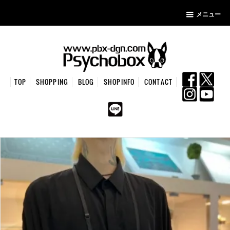
メニュー
TOP
SHOPPING
BLOG
SHOPINFO
CONTACT