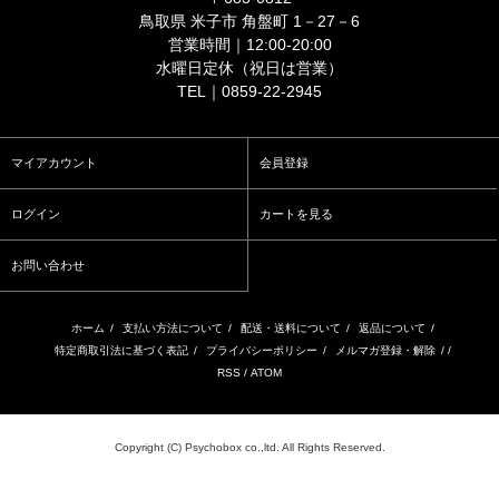
鳥取県 米子市 角盤町 1－27－6
営業時間｜12:00-20:00
水曜日定休（祝日は営業）
TEL｜0859-22-2945
マイアカウント
会員登録
ログイン
カートを見る
お問い合わせ
ホーム
/
支払い方法について
/
配送・送料について
/
返品について
/
特定商取引法に基づく表記
/
プライバシーポリシー
/
メルマガ登録・解除
/ /
RSS
/
ATOM
Copyright (C) Psychobox co.,ltd. All Rights Reserved.