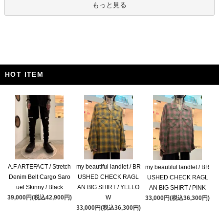
もっと見る
HOT ITEM
A.F ARTEFACT / Stretch
my beautiful landlet / BR
my beautiful landlet / BR
Denim Belt Cargo Saro
USHED CHECK RAGL
USHED CHECK RAGL
uel Skinny / Black
AN BIG SHIRT / YELLO
AN BIG SHIRT / PINK
39,000円(税込42,900円)
W
33,000円(税込36,300円)
33,000円(税込36,300円)