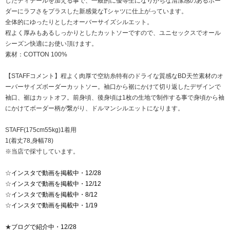
したディテールを加える事で、一般的に優等生になりがちな清潔感のあるボー
ダーにラフさをプラスした新感覚なTシャツに仕上がっています。
全体的にゆったりとしたオーバーサイズシルエット。
程よく厚みもあるしっかりとしたカットソーですので、ユニセックスでオール
シーズン快適にお使い頂けます。
素材：COTTON 100%
【STAFFコメント】程よく肉厚で空紡糸特有のドライな質感なBD天竺素材のオ
ーバーサイズボーダーカットソー。袖口から裾にかけて切り返したデザインで
袖口、裾はカットオフ。前身頃、後身頃は1枚の生地で制作する事で身頃から袖
にかけてボーダー柄が繋がり、ドルマンシルエットになります。
STAFF(175cm55kg)1着用
1(着丈78,身幅78)
※当店で採寸しています。
☆
インスタで動画を掲載中・12/28
☆
インスタで動画を掲載中・12/12
☆
インスタで動画を掲載中・8/12
☆
インスタで動画を掲載中・1/19
★
ブログで紹介中・12/28