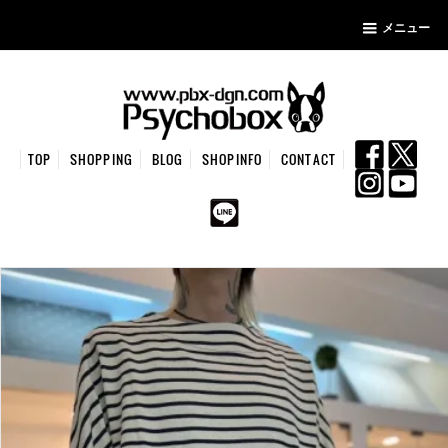
メニュー
TOP
SHOPPING
BLOG
SHOPINFO
CONTACT