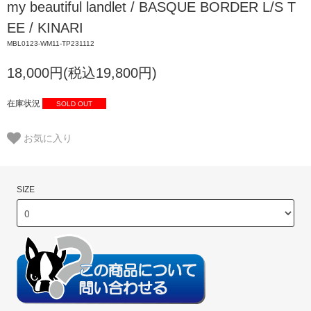
my beautiful landlet / BASQUE BORDER L/S T
EE / KINARI
MBL0123-WM11-TP231112
18,000円(税込19,800円)
在庫状況
SOLD OUT
お気に入り
SIZE