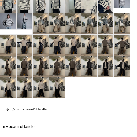
ホーム
>
my beautiful landlet
my beautiful landlet