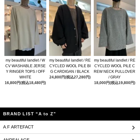
my beautiful landlet / W
my beautiful landlet / RE
my beautiful landlet / RE
CV WASHABLE JERSE
CYCLED WOOL PILE BI
CYCLED WOOL PILE C
Y RINGER TOPS / OFF
G CARDIGAN / BLACK
REW NECK PULLOVER
WHITE
24,800円(税込27,280円)
/ GRAY
16,800円(税込18,480円)
18,000円(税込19,800円)
BRAND LIST “A to Z”
A.F ARTEFACT
ANREALAGE