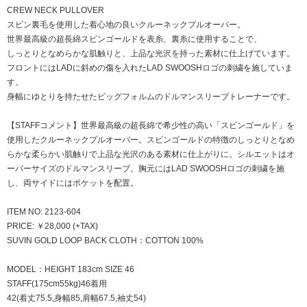
CREW NECK PULLOVER
スビン裏毛を使用した着心地の良いクルーネックプルオーバー。
世界最高級の超長綿スビンゴールドを表糸、裏糸に使用することで、
しっとりとなめらかな肌触りと、上品な光沢を持った素材に仕上げています。
フロントにはLADに斜めの傷を入れたLAD SWOOSHロゴの刺繍を施していま
す。
身幅にゆとりを持たせたビッグフォルムのドルマンスリーブトレーナーです。
【STAFFコメント】世界最高級の超長綿で希少性の高い「スビンゴールド」を
使用したクルーネックプルオーバー。スビンゴールドの特徴のしっとりとなめ
らかな柔らかい肌触りで上品な光沢のある素材に仕上がりに。シルエットはオ
ーバーサイズのドルマンスリーブ。胸元にはLAD SWOOSHロゴの刺繍を施
し、両サイドにはポケットを配置。
ITEM NO: 2123-604
PRICE: ￥28,000 (+TAX)
SUVIN GOLD LOOP BACK CLOTH：COTTON 100%
MODEL：HEIGHT 183cm SIZE 46
STAFF(175cm55kg)46着用
42(着丈75.5,身幅85,肩幅67.5,袖丈54)