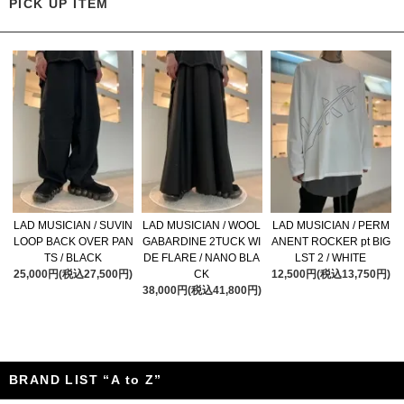
PICK UP ITEM
LAD MUSICIAN / SUVIN
LAD MUSICIAN / WOOL
LAD MUSICIAN / PERM
LOOP BACK OVER PAN
GABARDINE 2TUCK WI
ANENT ROCKER pt BIG
TS / BLACK
DE FLARE / NANO BLA
LST 2 / WHITE
25,000円(税込27,500円)
CK
12,500円(税込13,750円)
38,000円(税込41,800円)
BRAND LIST “A to Z”