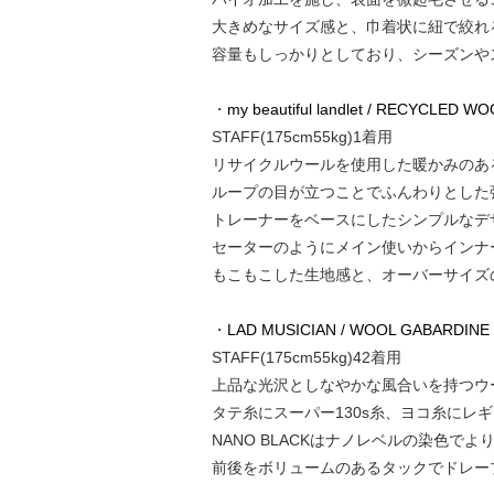
大きめなサイズ感と、巾着状に紐で絞れ
容量もしっかりとしており、シーズンや
・
my beautiful landlet / RECYCLED 
STAFF(175cm55kg)1着用
リサイクルウールを使用した暖かみのあ
ループの目が立つことでふんわりとした
トレーナーをベースにしたシンプルなデ
セーターのようにメイン使いからインナ
もこもこした生地感と、オーバーサイズ
・
LAD MUSICIAN / WOOL GABARDINE
STAFF(175cm55kg)42着用
上品な光沢としなやかな風合いを持つウ
タテ糸にスーパー130s糸、ヨコ糸に
NANO BLACKはナノレベルの染色
前後をボリュームのあるタックでドレー