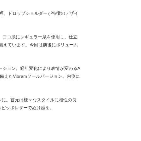
った身幅、ドロップショルダーが特徴のデザイ
s糸、ヨコ糸にレギュラー糸を使用し、仕立
備えています。今回は前後にボリューム
ージョン。経年変化により表情が変わるA
えたVibramソールバージョン。内側に
ルに。首元は様々なスタイルに相性の良
のピッポレザーでぬけ感を。