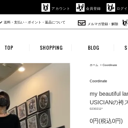
アカウント
会員登録
ログイ
送料・支払い・ポイント・返品について
メルマガ登録・解除
TOP
SHOPPING
BLOG
S
ホーム
>
Coordinate
Coordinate
my beautifu
USICIANの袴
0230211*
0円(税込0円)