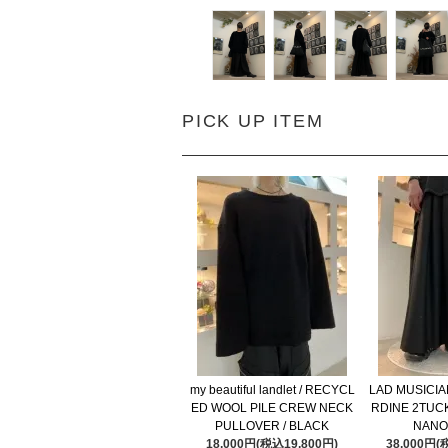
PICK UP ITEM
my beautiful landlet / RECYCL
LAD MUSICIA
ED WOOL PILE CREW NECK
RDINE 2TUCK
PULLOVER / BLACK
NANO
18,000円(税込19,800円)
38,000円(