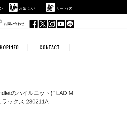
ン
お気に入り
カート(
0
)
お問い合わせ
HOPINFO
CONTACT
l landletのパイルニットにLAD M
スラックス 230211A