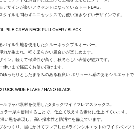
るデザインが良いアクセントになっているトートBAG。
スタイルを問わずユニセックスでお使い頂きやすいデザインです。
WOOL PILE CREW NECK PULLOVER / BLACK
るパイル生地を使用したクルーネックプルオーバー。
弾力が生まれ、軽く柔らかい風合いが楽しめます。
ザイン。軽くて保温性が高く、秋冬らしい表情が魅力です。
ー使いまで幅広くお使い頂けます。
のゆったりとしたまるみのある程良い ボリューム感のあるシルエット
 2TUCK WIDE FLARE / NANO BLACK
ールギャバ素材を使用した2タックワイドフレアスラックス。
レギュラー糸を使用することで、仕立て映えする素材に仕上げています。
でより深い黒を表現し、高い撥水性と防汚性を備えています。
プをつくり、裾にかけてフレアしたAラインシルエットのワイドパンツ