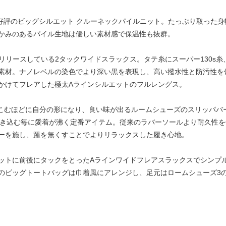
ndletの毎年好評のビッグシルエット クルーネックパイルニット。たっぷり取
かみのあるパイル生地は優しい素材感で保温性も抜群。
期的にリリースしている2タックワイドスラックス。タテ糸にスーパー130
素材。ナノレベルの染色でより深い黒を表現し、高い撥水性と防汚性を
かけてフレアした極太Aラインシルエットのフルレングス。
履きこむほどに自分の形になり、良い味が出るルームシューズのスリッパバ
履き込む毎に愛着が沸く定番アイテム。従来のラバーソールより耐久性を備
ーを施し、踵を無くすことでよりリラックスした履き心地。
ットに前後にタックをとったAラインワイドフレアスラックスでシンプ
のビッグトートバッグは巾着風にアレンジし、足元はロームシューズ3