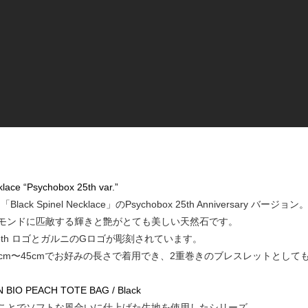
lace “Psychobox 25th var.”
lack Spinel Necklace」のPsychobox 25th Anniversary バージョン
モンドに匹敵する輝きと艶がとても美しい天然石です。
 25th ロゴとガルニのGロゴが彫刻されています。
8cm〜45cmでお好みの長さで着用でき、2重巻きのブレスレットとして
ON BIO PEACH TOTE BAG / Black
ことでソフトな風合いに仕上げた生地を使用したシリーズ。