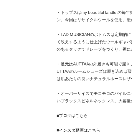
・トップスはmy beautiful la
ン。今回はリサイクルウールを使用。暖
・LAD MUSICIANのボトムスは定
て映えするように仕上げたウールギャバ
のあるタックでドレープをつくり、裾に
・足元はAUTTAAの外履きも可能で
UTTAAのルームシューズは履き込めば
は肌あたりの良いナチュラルホースレザ
・オーバーサイズでモコモコのパイルニ
いブラックスピネルネックレス。大容量
■
ブログはこちら
■
インスタ動画はこちら