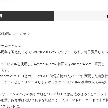
明
タ動画のコーデから
のコラボネックレス。
年を迎えたことでGARNI 2011 AW でリリースされ、毎日愛用している「Bla
ブラックスピネルを使用し、42cm〜45cmの首回りを38cm〜45cmに変
メです。
hobox 25th ロゴとガルニのGロゴが彫刻されたパーツに変更した特別
日まで定番アイテムとしてリリースしますがブラックスピネルの在庫状況で早
のバッグはコットン/ナイロンのハリのある生地をバイオ加工で微起毛させることで
配置。持ち手は結びで長さを調整でき、入れ口のドローコードで巾着状にも
、良いアクセントに。