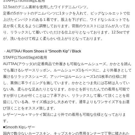
STAFF(175cm55kg)L着用
12.5ozのデニム素材を使用したワイドデニムパンツ。
定番の5ポケットのデニムパンツに1タックを入れて、ビッグなシルエットで仕
上げたインパクトのある１着です。股上を下げずに、ワイドなシルエットでも
足が長く見えるように調整しております。背面のウエストにはゴムが入ってお
り、リラックスして履いていただける仕上がりとなっております。12.5ozです
が、洗いをかけて程よく柔らかい仕上がりとなっております。
・
AUTTAA / Room Shoes ii “Smooth Kip” / Black
STAFF(175cm55kg)40着用
AUTTAA(アウッタ)の定番商品で外履きも可能なルームシューズ。かかとを踏ん
でも履けるレザースリッポン。ルームシューズ1をベースに、より外履きとして
履けるリラックスシューズ。アッパーはルームシューズ1の1枚革の仕様に対
し、裏側に革ライニングを施しています。かかととつま先には芯材は入ってい
ない為、柔らかな足あたりとなります。かかとを折りたたんでの着用も可能で
すが折りじわが付くことはご了承下さい。リラックスして履いて頂くことを前
提にしている為、サイズ感は少し大きめです。通常よりもワンサイズ下をお選
び頂くことをオススメ致します。
レザーソール＋マッケイ製法により外での着用も可能な仕様となっておりま
す。
■Smooth Kipレザー
国内で数少ないカーフスキン、キップスキンの専用タンナーで丁寧に鞣された