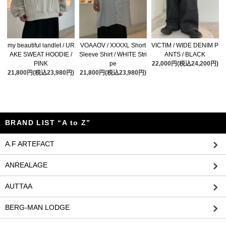
my beautiful landlet / UR
VOAAOV / XXXXL Short
VICTIM / WIDE DENIM P
AKE SWEAT HOODIE /
Sleeve Shirt / WHITE Stri
ANTS / BLACK
PINK
pe
22,000円(税込24,200円)
21,800円(税込23,980円)
21,800円(税込23,980円)
BRAND LIST “A to Z”
A.F ARTEFACT
ANREALAGE
AUTTAA
BERG-MAN LODGE