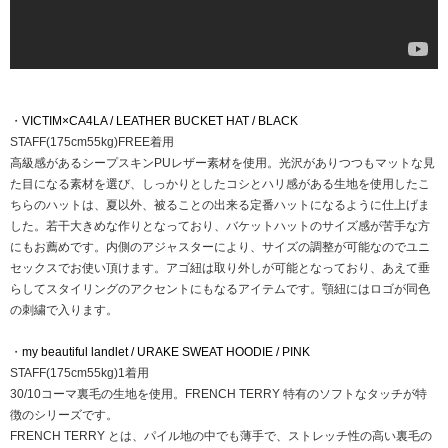
・
VICTIM×CA4LA / LEATHER BUCKET HAT / BLACK
STAFF(175cm55kg)FREE着用
高級感があるシープスキンPUレザー素材を使用。光沢がありつつもマットな見
た目になる素材を選び、しっかりとしたコシとハリ感がある生地を使用したこ
ちらのハットは、夏以外、被ることの出来る定番ハットになるように仕上げま
した。若干大きめな作りとなっており、バケットハットのサイズ感が苦手な方
にもお薦めです。内側のアジャスターにより、サイズの調整が可能なのでユニ
セックスでお使い頂けます。アゴ紐は取り外しが可能となっており、あえて垂
らしてスタイリングのアクセントにもなるアイテムです。顎紐にはロゴが同色
の刺繍で入ります。
・
my beautiful landlet / URAKE SWEAT HOODIE / PINK
STAFF(175cm55kg)1着用
30/10コーマ裏毛の生地を使用。FRENCH TERRY 特有のソフトなタッチが特
徴のシリーズです。
FRENCH TERRY とは、パイル地の中でも薄手で、ストレッチ性の高い裏毛の