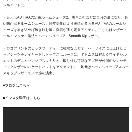
シルエットに。
・足元はAUTTAAの定番ルームシューズ2。履きこむほどに自分の形になり、良
い味が出るルームシューズ。経年変化により表情が変わるAUTTAAのルームシ
ューズは履き込めば履き込む毎に愛着が沸く定番アイテム。こちらはレザーソ
ール＋マッケイ製法のルームシューズ2、Smooth Kipレザー。
・ロゴプリントのビッグフーディーに極端なほどオーバーサイズに仕上げたビ
ッグシャツをレイヤードしトップスはルーズに。ボトムスは程よくワイドシル
エットのデニムパンツでスッキリと。取り外し可能なアゴ紐が付属のシンセテ
ィックレザーのバケットハットをアクセントに、足元はルームシューズ2スムー
スキップレザーでヌケ感を演出。
■
ブログはこちら
■
インスタ動画はこちら