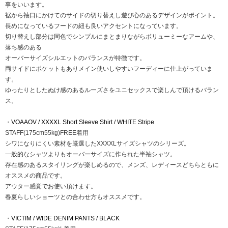
事をいいます。
裾から袖口にかけてのサイドの切り替えし遊び心のあるデザインがポイント。
長めになっているフードの紐も良いアクセントになっています。
切り替えし部分は同色でシンプルにまとまりながらボリューミーなアームや、
落ち感のある
オーバーサイズシルエットのバランスが特徴です。
両サイドにポケットもありメイン使いしやすいフーディーに仕上がっていま
す。
ゆったりとしたぬけ感のあるルーズさをユニセックスで楽しんで頂けるバラン
ス。
・
VOAAOV / XXXXL Short Sleeve Shirt / WHITE Stripe
STAFF(175cm55kg)FREE着用
シワになりにくい素材を厳選したXXXXLサイズシャツのシリーズ。
一般的なシャツよりもオーバーサイズに作られた半袖シャツ。
存在感のあるスタイリングが楽しめるので、メンズ、レディースどちらともに
オススメの商品です。
アウター感覚でお使い頂けます。
春夏らしいショーツとの合わせ方もオススメです。
・
VICTIM / WIDE DENIM PANTS / BLACK