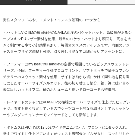
男性スタッフ「みや」コメント：インスタ動画のコーデから
・ハットはVICTIMの毎回好評のCA4LA別注のバケットハット。高級感があるシ
ープスキンPUレザー素材を使用。通常のバケットハットより頭回り、高さを大
きく制作する事で小顔効果もあり、毎回オススメのアイテムです。内側のアジ
ャスターでサイズ調整も可能。取り外し可能なアゴ紐が良いアクセントに。
・フーディーはmy beautiful landletの定番で展開しているビッグスウェットシ
リーズ。今回、フーディー仕様でロゴプリント。ソフトタッチで薄手なフレン
チテリーのスウェット素材を使用。サイドは袖から裾にかけて同生地を切り返
しにしたオーバーサイズシルエット。後の切り替えし部分、袖、裾は縫い目を
表に出しカットオフに。袖のボリュームと長いドローコードも特徴的。
・レイヤードのシャツはVOAAOVの極端にオーバーサイズで仕上げたビッグシ
ャツ。着丈も長く設定しているのでシャツコート的な羽織りとしてもカットソ
ーやブルゾンのインナーでレイヤードとしても活躍します。
・ボトムスはVICTIMの12.5ozワイドデニムパンツ。フロントに1タック入れ、
裾までワイドに仕上げていますがウエスト裏部分はゴムが入り、スッキリした