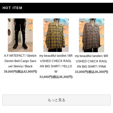
HOT ITEM
A.F ARTEFACT / Stretch
my beautiful landlet / BR
my beautiful landlet / BR
Denim Belt Cargo Saro
USHED CHECK RAGL
USHED CHECK RAGL
uel Skinny / Black
AN BIG SHIRT / YELLO
AN BIG SHIRT / PINK
39,000円(税込42,900円)
W
33,000円(税込36,300円)
33,000円(税込36,300円)
もっと見る