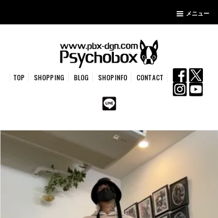
メニュー
TOP
SHOPPING
BLOG
SHOPINFO
CONTACT