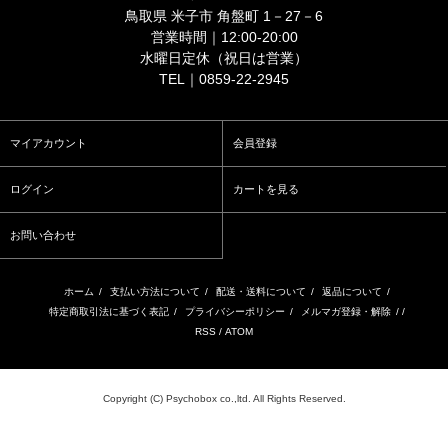
鳥取県 米子市 角盤町 1－27－6
営業時間｜12:00-20:00
水曜日定休（祝日は営業）
TEL｜0859-22-2945
マイアカウント
会員登録
ログイン
カートを見る
お問い合わせ
ホーム
/
支払い方法について
/
配送・送料について
/
返品について
/
特定商取引法に基づく表記
/
プライバシーポリシー
/
メルマガ登録・解除
/ /
RSS
/
ATOM
Copyright (C) Psychobox co.,ltd. All Rights Reserved.