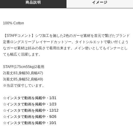
商品説明
イメージ
100% Cotton
【STAFFコメント】シワ加工を施した2色のガーゼ素材を首元で繋げたブランド
定番ロングスリーブ レイヤードカットソー。タイトシルエットで吸い付くよう
なガーゼ素材は好みの長さで着用出来ます。メイン使いとしてもインナーとし
ても幅広く活躍します。
STAFF(175cm55kg)2着用
2(着丈83,身幅50,肩幅47)
3(着丈85,身幅52,肩幅49)
※当店で採寸しています。
☆
インスタで動画を掲載中・1/31
☆
インスタで動画を掲載中・1/23
☆
インスタで動画を掲載中・12/12
☆
インスタで動画を掲載中・9/26
☆
インスタで動画を掲載中・10/1