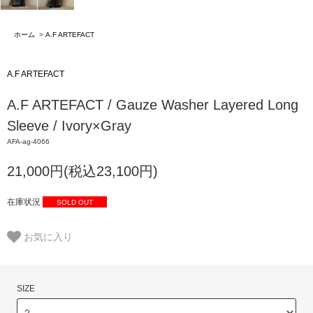
ホーム
>
A.F ARTEFACT
A.F ARTEFACT
A.F ARTEFACT / Gauze Washer Layered Long
Sleeve / Ivory×Gray
AFA-ag-4066
21,000円(税込23,100円)
在庫状況
SOLD OUT
お気に入り
SIZE