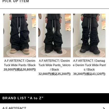
PICK UP ITEM
A.F ARTEFACT / Denim
A.F ARTEFACT / Denim
A.F ARTEFACT / Damag
Tuck Wide Pants / Black
Tuck Wide Pants_Velcro
e Denim Tuck Wide Pant
28,000円(税込30,800円)
/ Black
s / Black
32,000円(税込35,200円)
39,200円(税込43,120円)
BRAND LIST “A to Z”
A.F ARTEFACT