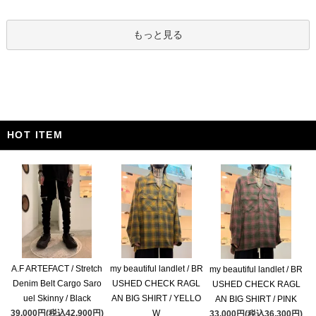
もっと見る
HOT ITEM
A.F ARTEFACT / Stretch
my beautiful landlet / BR
my beautiful landlet / BR
Denim Belt Cargo Saro
USHED CHECK RAGL
USHED CHECK RAGL
uel Skinny / Black
AN BIG SHIRT / YELLO
AN BIG SHIRT / PINK
39,000円(税込42,900円)
W
33,000円(税込36,300円)