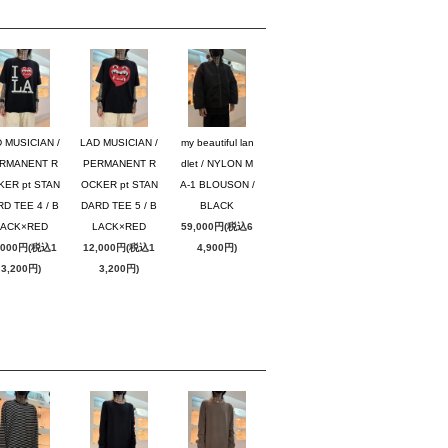
 MUSICIAN /
LAD MUSICIAN /
my beautiful lan
RMANENT R
PERMANENT R
dlet / NYLON M
KER pt STAN
OCKER pt STAN
A-1 BLOUSON /
D TEE 4 / B
DARD TEE 5 / B
BLACK
LACK×RED
LACK×RED
59,000円(税込6
,000円(税込1
12,000円(税込1
4,900円)
3,200円)
3,200円)