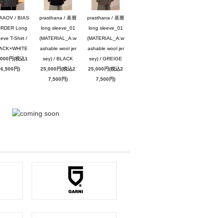
AAOV / BIAS
prasthana / 基層
prasthana / 基層
RDER Long
long sleeve_01
long sleeve_01
eve T-Shirt /
(MATERIAL_A:w
(MATERIAL_A:w
ACK×WHITE
ashable wool jer
ashable wool jer
,000円(税込1
sey) / BLACK
sey) / GREIGE
6,500円)
25,000円(税込2
25,000円(税込2
7,500円)
7,500円)