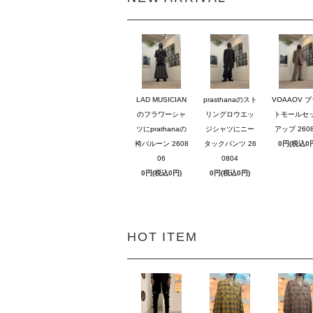
LAD MUSICIAN
prasthanaのスト
VOAAOV 
のフラワーシャ
リングロウエッ
トモールセ
ツにprathanaの
ジシャツにニー
アップ 2608
袴バルーン 2608
タックパンツ 26
0円(税込0
06
0804
0円(税込0円)
0円(税込0円)
HOT ITEM