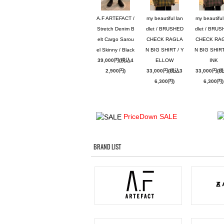
A.F ARTEFACT /
my beautiful lan
my beautiful
Stretch Denim B
dlet / BRUSHED
dlet / BRU
elt Cargo Sarou
CHECK RAGLA
CHECK RA
el Skinny / Black
N BIG SHIRT / Y
N BIG SHIRT
39,000円(税込4
ELLOW
INK
2,900円)
33,000円(税込3
33,000円(
6,300円)
6,300円)
PriceDown SALE
BRAND LIST