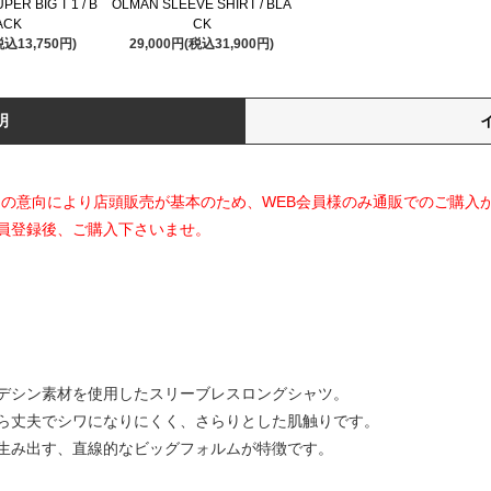
PER BIG T 1 / B
OLMAN SLEEVE SHIRT / BLA
ACK
CK
税込13,750円)
29,000円(税込31,900円)
明
ランド側の意向により店頭販売が基本のため、WEB会員様のみ通販でのご購入
員登録後、ご購入下さいませ。
デシン素材を使用したスリーブレスロングシャツ。
ら丈夫でシワになりにくく、さらりとした肌触りです。
生み出す、直線的なビッグフォルムが特徴です。