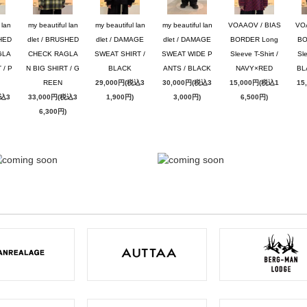
 lan
my beautiful lan
my beautiful lan
my beautiful lan
VOAAOV / BIAS
VO
SHED
dlet / BRUSHED
dlet / DAMAGE
dlet / DAMAGE
BORDER Long
BO
GLA
CHECK RAGLA
SWEAT SHIRT /
SWEAT WIDE P
Sleeve T-Shirt /
Sle
 / P
N BIG SHIRT / G
BLACK
ANTS / BLACK
NAVY×RED
BL
REEN
29,000円(税込3
30,000円(税込3
15,000円(税込1
15
税込3
33,000円(税込3
1,900円)
3,000円)
6,500円)
6,300円)