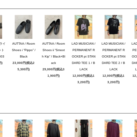
ブライ
AUTTAA / Room
AUTTAA / Room
LAD MUSICIAN /
LAD MUSICIAN /
LAD
ット
Shoes i “Pippo” /
Shoes ii “Smoot
PERMANENT R
PERMANENT R
PE
03
Black
h Kip” / Black×Bl
OCKER pt STAN
OCKER pt STAN
OC
円)
23,000円(税込2
ack
DARD TEE 1 / B
DARD TEE 2 / B
DAR
5,300円)
29,000円(税込3
LACK
LACK
1,900円)
12,000円(税込1
12,000円(税込1
12
3,200円)
3,200円)