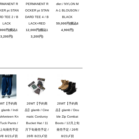
RMANENT R
PERMANENT R
dlet / NYLON M
KER pt STAN
OCKER pt STAN
A-1 BLOUSON /
D TEE 2 / B
DARD TEE 4 / B
BLACK
LACK
LACK×RED
59,000円(税込6
,000円(税込1
12,000円(税込1
4,900円)
3,200円)
3,200円)
6WT【予約商
26WT【予約商
26WT【予約商
lamb / Indi
品】glamb / Cine
品】glamb / Dou
Velveteen Kn
matic Corduroy
ble Zip Combat
Tuck Pants /
Bucket Hat / 11
Boots / 12月上旬
月上旬発売予定
月下旬発売予定 /
発売予定 / 26年
26年 8/23〆切
26年 8/23〆切
8/23〆切