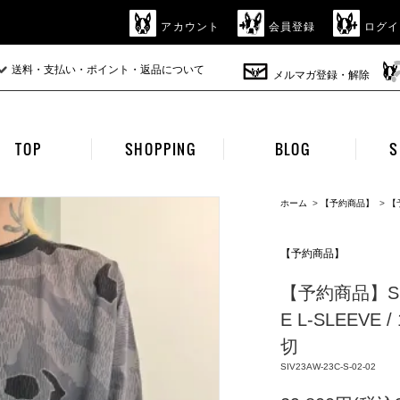
アカウント
会員登録
ログイ
送料・支払い・ポイント・返品について
メルマガ登録・解除
TOP
SHOPPING
BLOG
S
ホーム
>
【予約商品】
>
【予
【予約商品】
【予約商品】SIVA
E L-SLEEVE 
切
SIV23AW-23C-S-02-02