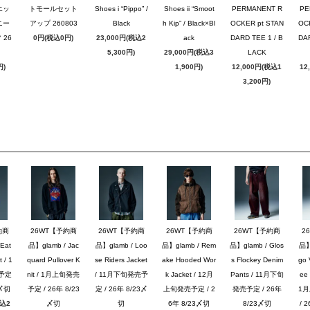
エッ
トモールセット
Shoes i “Pippo” /
Shoes ii “Smoot
PERMANENT R
PE
ニー
アップ 260803
Black
h Kip” / Black×Bl
OCKER pt STAN
OC
26
0円(税込0円)
23,000円(税込2
ack
DARD TEE 1 / B
DAR
5,300円)
29,000円(税込3
LACK
円)
1,900円)
12,000円(税込1
12
3,200円)
約商
26WT【予約商
26WT【予約商
26WT【予約商
26WT【予約商
2
Eat
品】glamb / Jac
品】glamb / Loo
品】glamb / Rem
品】glamb / Glos
品】g
 / 1
quard Pullover K
se Riders Jacket
ake Hooded Wor
s Flockey Denim
go 
予定
nit / 1月上旬発売
/ 11月下旬発売予
k Jacket / 12月
Pants / 11月下旬
ee 
3〆切
予定 / 26年 8/23
定 / 26年 8/23〆
上旬発売予定 / 2
発売予定 / 26年
1
税込2
〆切
切
6年 8/23〆切
8/23〆切
/ 