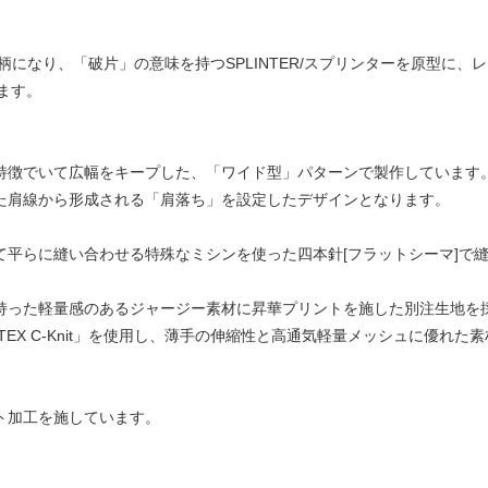
彩柄になり、「破片」の意味を持つSPLINTER/スプリンターを原型に、
ます。
が特徴でいて広幅をキープした、「ワイド型」パターンで製作しています
ちた肩線から形成される「肩落ち」を設定したデザインとなります。
て平らに縫い合わせる特殊なミシンを使った四本針[フラットシーマ]で
を持った軽量感のあるジャージー素材に昇華プリントを施した別注生地を
-TEX C-Knit」を使用し、薄手の伸縮性と高通気軽量メッシュに優れ
ト加工を施しています。