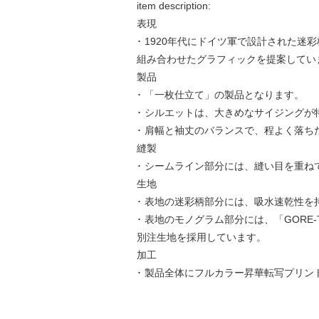
item description:
表現
･ 1920年代にドイツ軍で設計された迷
組み合わせたグラフィックを提案してい
製品
･ 「一枚仕立て」の製品となります。
･ シルエットは、大きめなサイジング
･ 肩幅と袖丈のバランスで、程よく落
縫製
･ シームライン部分には、縫い目を重ね
生地
･ 表地の迷彩柄部分には、吸水速乾性
･ 表地のモノグラム部分には、「GORE
別注生地を採用しています。
加工
･ 製品全体にフルカラー昇華転写プリン