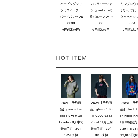
パービッグシャ
のフラワーシャ
リングロウ
ツにワイドテー
ツにprathanaの
ジシャツに
パードパンツ 26
袴バルーン 2608
タックパンツ 
0808
06
0804
0円(税込0円)
0円(税込0円)
0円(税込0
HOT ITEM
26AT【予約商
26WT【予約商
26WT【予
品】glamb / Dist
品】glamb / FIG
品】glamb / 
orted Sweat Zip
HT CLUB/Soap
en Apple Knit
Hoodie / 8月中旬
T-Shirt / 1月上旬
1月中旬発売
発売予定 / 26年
発売予定 / 26年
/ 26年 8/2
5/24 〆切
8/23〆切
19,000円(