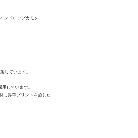
レインドロップカモを
。
縫製しています。
採用しています。
た素材に昇華プリントを施した