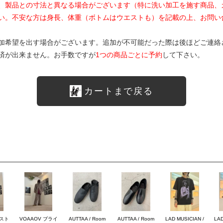
、製品との寸法と異なる場合がございます（特に洗い加工を施す商品、
い。不安な方は身長、体重（ボトムはウエストも）を記載の上、お問い
加希望を出す場合がございます。追加が不可能だった際は後ほどご連絡
済が出来ません。お手数ですが
1つの商品ごとに予約
して下さい。
カートまで戻る
のスト
VOAAOV ブライ
AUTTAA / Room
AUTTAA / Room
LAD MUSICIAN /
LAD