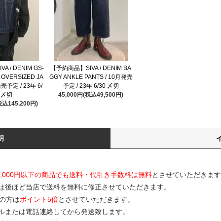
 / DENIM GS-
【予約商品】SIVA / DENIM BA
 OVERSIZED JA
GGY ANKLE PANTS / 10月発売
発売予定 / 23年 6/
予定 / 23年 6/30 〆切
 〆切
45,000円(税込49,500円)
税込145,200円)
明
0,000円以下の商品でも送料・代引き手数料は無料
とさせていただきます
は後ほど当店で送料を無料に修正させていただきます。
の方は
ポイント5倍
とさせていただきます。
ルまたは電話連絡してから発送致します。