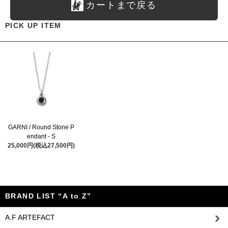
カートまで戻る
PICK UP ITEM
GARNI / Round Stone P
endant - S
25,000円(税込27,500円)
BRAND LIST “A to Z”
A.F ARTEFACT