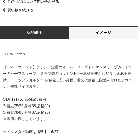
この商品について問い合わせる
買い物を続ける
商品説明
イメージ
100% Cotton
【STAFFコメント】ブランド定番のオーバーサイズドルマンスリーブカットソ
ーのハーフスリーブ。スラブ調のコットン100%素材を使用しザラつきある表
情。ドロップショルダーで極端に広い身幅、着丈は前後に段差を付けたデザイ
ン。奇数サイズ展開。
STAFF(175cm55kg)5着用
3(着丈75/79,身幅85,肩幅89)
5(着丈78/81,身幅87,肩幅90)
※当店で採寸しています。
☆
インスタで動画を掲載中・6/27