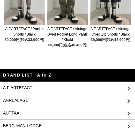
A.F ARTEFACT / Pocket
A.F ARTEFACT / Vintage
A.F ARTEFACT / Vintage
Shorts / Black
Dyed Pocket Long Pants
Dyed Zip Shorts / Black
30,000円(税込33,000円)
/ Khaki
39,000円(税込42,900円)
44,000円(税込48,400円)
BRAND LIST “A to Z”
A.F ARTEFACT
ANREALAGE
AUTTAA
BERG-MAN LODGE