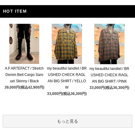
HOT ITEM
A.F ARTEFACT / Stretch
my beautiful landlet / BR
my beautiful landlet / BR
Denim Belt Cargo Saro
USHED CHECK RAGL
USHED CHECK RAGL
uel Skinny / Black
AN BIG SHIRT / YELLO
AN BIG SHIRT / PINK
39,000円(税込42,900円)
W
33,000円(税込36,300円)
33,000円(税込36,300円)
もっと見る