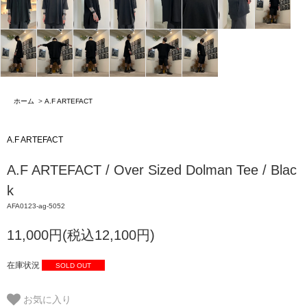
ホーム
>
A.F ARTEFACT
A.F ARTEFACT
A.F ARTEFACT / Over Sized Dolman Tee / Blac
k
AFA0123-ag-5052
11,000円(税込12,100円)
在庫状況
SOLD OUT
お気に入り