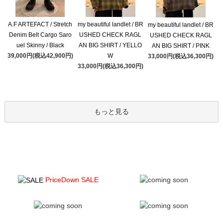
A.F ARTEFACT / Stretch
my beautiful landlet / BR
my beautiful landlet / BR
Denim Belt Cargo Saro
USHED CHECK RAGL
USHED CHECK RAGL
uel Skinny / Black
AN BIG SHIRT / YELLO
AN BIG SHIRT / PINK
39,000円(税込42,900円)
W
33,000円(税込36,300円)
33,000円(税込36,300円)
もっと見る
PriceDown SALE