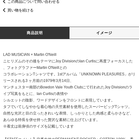
この商品について問い合わせる
買い物を続ける
商品説明
イメージ
LAD MUSICIAN × Martin O'Neill
ニヒリズムのその後をテーマにJoy DivisionのIan Curtisに再度フォーカスした
、フォトグラファーMartin O'Neillとの
コラボレーションTシャツです。1stアルバム「UNKNOWN PLEASURES」がリ
リースされる3 ヶ月前の1979年3月14日、
マンチェスター南部のBowdon Vale Youth Clubにて行われたJoy Divisionのラ
イブ写真をもとに、Ian Curtisの表情や
シルエットの陰影、ワードデザインをフロントに表現しています。
タフでいてしなやかな着心地の天竺素材を使用したスーパービッグTシャツ。
自然な光沢と目の立ったきれいな表情、しっかりとした肉感と柔らかさなど、
あらゆる特長を併せ持った贅沢な素材に仕上げています。
※着丈は前身頃のサイズを記載しています