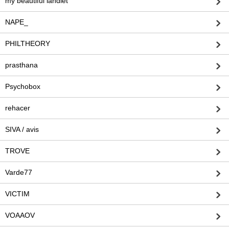
my beautiful landlet
NAPE_
PHILTHEORY
prasthana
Psychobox
rehacer
SIVA / avis
TROVE
Varde77
VICTIM
VOAAOV