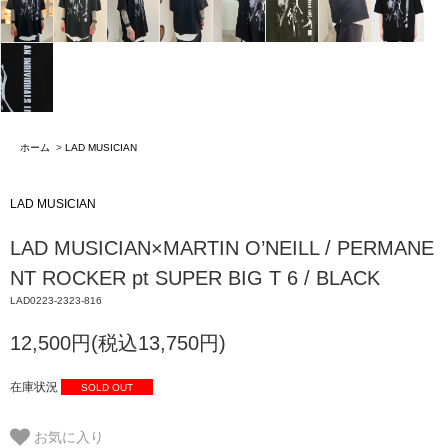
ホーム
>
LAD MUSICIAN
LAD MUSICIAN
LAD MUSICIAN×MARTIN O’NEILL / PERMANE
NT ROCKER pt SUPER BIG T 6 / BLACK
LAD0223-2323-816
12,500円(税込13,750円)
在庫状況
SOLD OUT
お気に入り