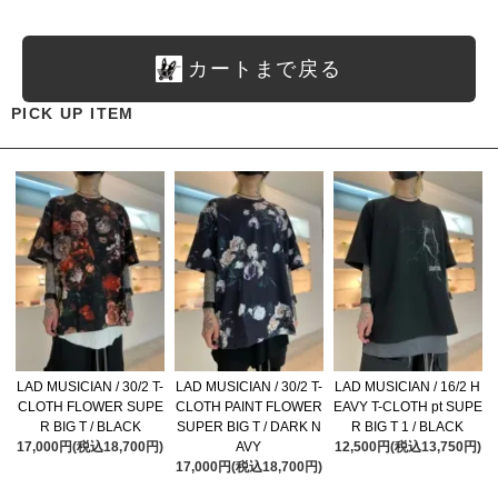
カートまで戻る
PICK UP ITEM
LAD MUSICIAN / 30/2 T-
LAD MUSICIAN / 30/2 T-
LAD MUSICIAN / 16/2 H
CLOTH FLOWER SUPE
CLOTH PAINT FLOWER
EAVY T-CLOTH pt SUPE
R BIG T / BLACK
SUPER BIG T / DARK N
R BIG T 1 / BLACK
17,000円(税込18,700円)
AVY
12,500円(税込13,750円)
17,000円(税込18,700円)