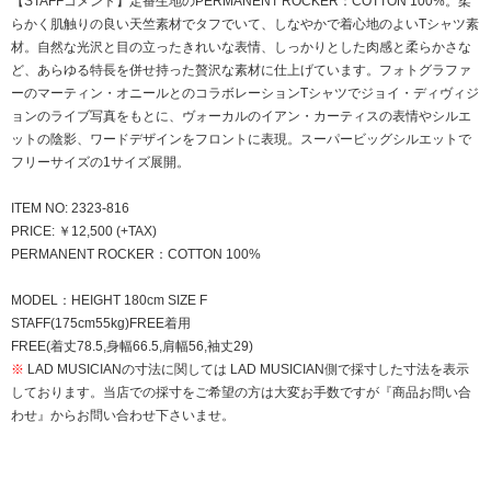
【STAFFコメント】定番生地のPERMANENT ROCKER：COTTON 100%。柔
らかく肌触りの良い天竺素材でタフでいて、しなやかで着心地のよいTシャツ素
材。自然な光沢と目の立ったきれいな表情、しっかりとした肉感と柔らかさな
ど、あらゆる特長を併せ持った贅沢な素材に仕上げています。フォトグラファ
ーのマーティン・オニールとのコラボレーションTシャツでジョイ・ディヴィジ
ョンのライブ写真をもとに、ヴォーカルのイアン・カーティスの表情やシルエ
ットの陰影、ワードデザインをフロントに表現。スーパービッグシルエットで
フリーサイズの1サイズ展開。
ITEM NO: 2323-816
PRICE: ￥12,500 (+TAX)
PERMANENT ROCKER：COTTON 100%
MODEL：HEIGHT 180cm SIZE F
STAFF(175cm55kg)FREE着用
FREE(着丈78.5,身幅66.5,肩幅56,袖丈29)
※
LAD MUSICIANの寸法に関しては LAD MUSICIAN側で採寸した寸法を表示
しております。当店での採寸をご希望の方は大変お手数ですが『商品お問い合
わせ』からお問い合わせ下さいませ。