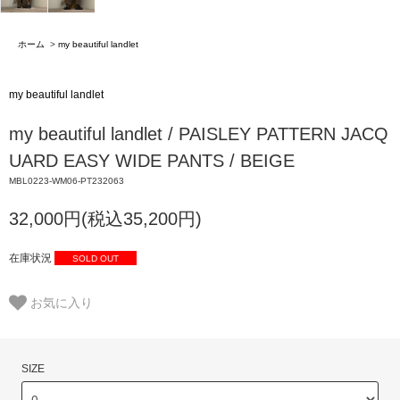
ホーム
>
my beautiful landlet
my beautiful landlet
my beautiful landlet / PAISLEY PATTERN JACQ
UARD EASY WIDE PANTS / BEIGE
MBL0223-WM06-PT232063
32,000円(税込35,200円)
在庫状況
SOLD OUT
お気に入り
SIZE