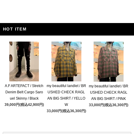
HOT ITEM
A.F ARTEFACT / Stretch
my beautiful landlet / BR
my beautiful landlet / BR
Denim Belt Cargo Saro
USHED CHECK RAGL
USHED CHECK RAGL
uel Skinny / Black
AN BIG SHIRT / YELLO
AN BIG SHIRT / PINK
39,000円(税込42,900円)
W
33,000円(税込36,300円)
33,000円(税込36,300円)