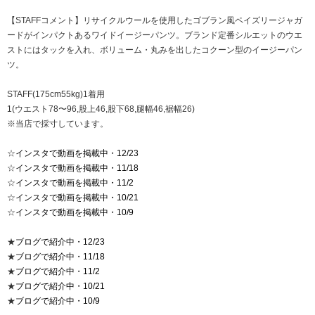
【STAFFコメント】リサイクルウールを使用したゴブラン風ペイズリージャガ
ードがインパクトあるワイドイージーパンツ。ブランド定番シルエットのウエ
ストにはタックを入れ、ボリューム・丸みを出したコクーン型のイージーパン
ツ。
STAFF(175cm55kg)1着用
1(ウエスト78〜96,股上46,股下68,腿幅46,裾幅26)
※当店で採寸しています。
☆
インスタで動画を掲載中・12/23
☆
インスタで動画を掲載中・11/18
☆
インスタで動画を掲載中・11/2
☆
インスタで動画を掲載中・10/21
☆
インスタで動画を掲載中・10/9
★
ブログで紹介中・12/23
★
ブログで紹介中・11/18
★
ブログで紹介中・11/2
★
ブログで紹介中・10/21
★
ブログで紹介中・10/9