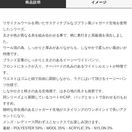
商品説明
イメージ
リサイクルウールを用いたサスティナブルなゴブラン風ジャガード生地を使用
したシリーズ。
太さや色が異なる糸を組み合わせる事で、柄に奥行きと高級感を演出しまし
た。
ウール混の為、しっかりと厚みがありながらも、しなやかで柔らかい風合いが
特徴です。
ブランド定番のしっかりと太さのあるイージーワイドパンツ。
フロントにタックが入り、テーパードの丸みのあるワイドシルエットが特徴で
す。
ウエストはゴムと紐で自由に調節しながら、ラクにはいて頂けるイージーパン
ツ仕様で、
しなやかさと軽さのある生地感で、はき心地の良さも抜群です。
同シリーズより展開しているコートやCAP、バッグとセットで合わせるのもお
すすめ。
独特な存在感のあるジャガード生地がスタイリングのワンポイントで良いアク
セントになり、
メンズ・レディース問わずユニセックスでお楽しみ頂けます。
素材：POLYESTER 59%・WOOL 35%・ACRYLIC 3%・NYLON 3%