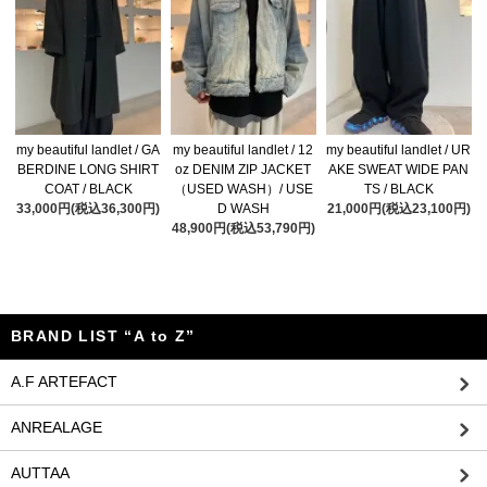
my beautiful landlet / GA
my beautiful landlet / 12
my beautiful landlet / UR
BERDINE LONG SHIRT
oz DENIM ZIP JACKET
AKE SWEAT WIDE PAN
COAT / BLACK
（USED WASH）/ USE
TS / BLACK
33,000円(税込36,300円)
D WASH
21,000円(税込23,100円)
48,900円(税込53,790円)
BRAND LIST “A to Z”
A.F ARTEFACT
ANREALAGE
AUTTAA