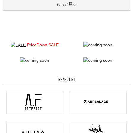
もっと見る
PriceDown SALE
BRAND LIST