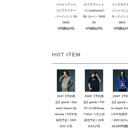
パービッグシャ
のフラワーシャ
リングロウ
ツにワイドテー
ツにprathanaの
ジシャツに
パードパンツ 26
袴バルーン 2608
タックパンツ 
0808
06
0804
0円(税込0円)
0円(税込0円)
0円(税込0
HOT ITEM
26AT【予約商
26WT【予約商
26WT【予
品】glamb / Dist
品】glamb / FIG
品】glamb / 
orted Sweat Zip
HT CLUB/Soap
en Apple Knit
Hoodie / 8月中旬
T-Shirt / 1月上旬
1月中旬発売
発売予定 / 26年
発売予定 / 26年
/ 26年 8/2
5/24 〆切
8/23〆切
19,000円(