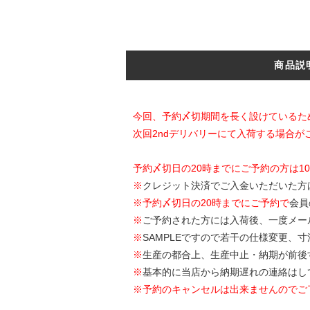
商品説
今回、予約〆切期間を長く設けているた
次回2ndデリバリーにて入荷する場合が
予約〆切日の20時までにご予約の方は1
※
クレジット決済でご入金いただいた方
※
予約〆切日の20時までにご予約で
会員
※
ご予約された方には入荷後、一度メー
※
SAMPLEですので若干の仕様変更、
※
生産の都合上、生産中止・納期が前後
※
基本的に当店から納期遅れの連絡はし
※予約のキャンセルは出来ませんのでご