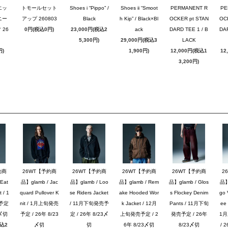
エッ
トモールセット
Shoes i “Pippo” /
Shoes ii “Smoot
PERMANENT R
PE
ニー
アップ 260803
Black
h Kip” / Black×Bl
OCKER pt STAN
OC
26
0円(税込0円)
23,000円(税込2
ack
DARD TEE 1 / B
DAR
5,300円)
29,000円(税込3
LACK
円)
1,900円)
12,000円(税込1
12
3,200円)
約商
26WT【予約商
26WT【予約商
26WT【予約商
26WT【予約商
2
Eat
品】glamb / Jac
品】glamb / Loo
品】glamb / Rem
品】glamb / Glos
品】g
 / 1
quard Pullover K
se Riders Jacket
ake Hooded Wor
s Flockey Denim
go 
予定
nit / 1月上旬発売
/ 11月下旬発売予
k Jacket / 12月
Pants / 11月下旬
ee 
3〆切
予定 / 26年 8/23
定 / 26年 8/23〆
上旬発売予定 / 2
発売予定 / 26年
1
税込2
〆切
切
6年 8/23〆切
8/23〆切
/ 