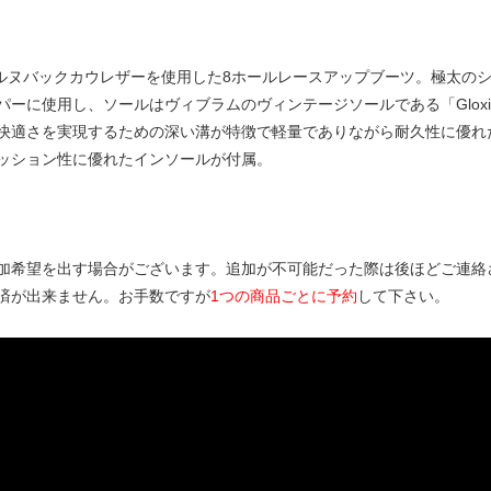
別注のオイルヌバックカウレザーを使用した8ホールレースアップブーツ。極
ーに使用し、ソールはヴィブラムのヴィンテージソールである「Gloxi
性と快適さを実現するための深い溝が特徴で軽量でありながら耐久性に優
ッション性に優れたインソールが付属。
加希望を出す場合がございます。追加が不可能だった際は後ほどご連絡
済が出来ません。お手数ですが
1つの商品ごとに予約
して下さい。