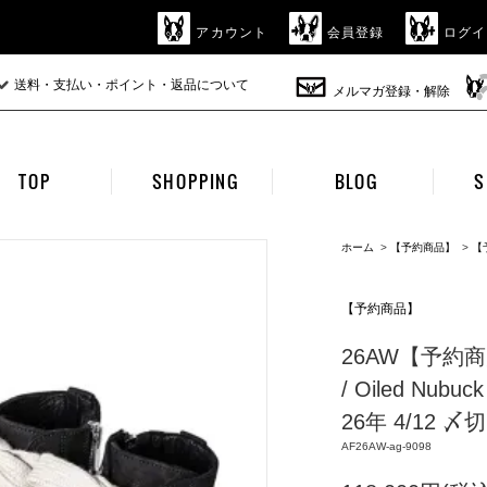
アカウント
会員登録
ログイ
送料・支払い・ポイント・返品について
メルマガ登録・解除
TOP
SHOPPING
BLOG
S
ホーム
>
【予約商品】
>
【
【予約商品】
26AW【予約商品】
/ Oiled Nub
26年 4/12 〆切
AF26AW-ag-9098