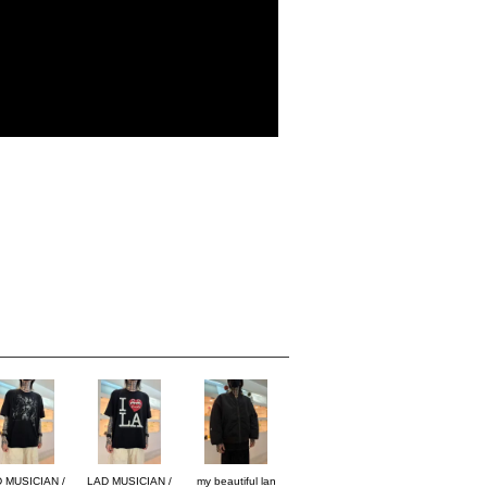
 MUSICIAN /
LAD MUSICIAN /
my beautiful lan