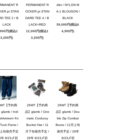
RMANENT R
PERMANENT R
dlet / NYLON M
KER pt STAN
OCKER pt STAN
A-1 BLOUSON /
D TEE 2 / B
DARD TEE 4 / B
BLACK
LACK
LACK×RED
59,000円(税込6
,000円(税込1
12,000円(税込1
4,900円)
3,200円)
3,200円)
6WT【予約商
26WT【予約商
26WT【予約商
lamb / Indi
品】glamb / Cine
品】glamb / Dou
Velveteen Kn
matic Corduroy
ble Zip Combat
Tuck Pants /
Bucket Hat / 11
Boots / 12月上旬
月上旬発売予定
月下旬発売予定 /
発売予定 / 26年
26年 8/23〆切
26年 8/23〆切
8/23〆切