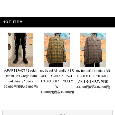
HOT ITEM
A.F ARTEFACT / Stretch
my beautiful landlet / BR
my beautiful landlet / BR
Denim Belt Cargo Saro
USHED CHECK RAGL
USHED CHECK RAGL
uel Skinny / Black
AN BIG SHIRT / YELLO
AN BIG SHIRT / PINK
39,000円(税込42,900円)
W
33,000円(税込36,300円)
33,000円(税込36,300円)