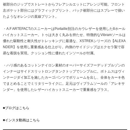
裾部分のジップでストレートからフレアシルエットにアレンジ可能。フロント
左ポケット部分にはグラフィックプリント、バック裾部分にはスプレーで描い
たようなオレンジの直線プリント。
・A.F ARTEFACTのスニーカーはPortaille別注のカウレザーを使用した8ホール
ハイカットスニーカー。トゥは大きく丸みを持たせ、特徴的なVibramソールは
優れた駆動性と耐久性がトレッキングに最適な、XSTREKシリーズの【ALEXA
NDER】を使用し重量感ある仕上がり。内側のサイドジップはエクセラ製で容
易な着脱を実現。クッション性に優れたインソールが付属。
・ハリ感のあるコットンナイロン素材のオーバーサイズフーデッドブルゾンの
インナーはサイドスリットロングタンクトップでシンプルに。ボトムスはヴィ
ンテージダイ加工を施したカーゴパンツでボリュームを出し、全体をカーキ色
でまとめることでミリタリーライクに。足元はヴィブラムソールの「アレキサ
ンダー」を使用したレザーハイカットスニーカーで重量感をプラス。
■
ブログはこちら
■
インスタ動画はこちら