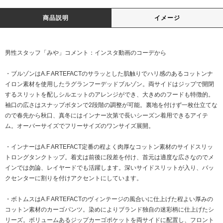
商品説明
イメージ
男性スタッフ「みや」コメント：インスタ動画のコーデから
・ブルゾンはA.F ARTEFACTのサラッとした肌触りでハリ感のあるコットンナ
イロン素材を使用したラグランフーデッドブルゾン。両サイドはジップで開閉
するスリットを配しシルエットのアレンジができ、大きめのフードも特徴的。
袖口の広さはスナップボタンで2段階の調整が可能。裏地を付けず一枚仕立てな
ので春先から秋口、真冬にはインナー次第で長いシーズン着用できるアイテ
ム。オーバーサイズでフリーサイズのワンサイズ展開。
・インナーはA.F ARTEFACT定番の程よく肉厚なコットン素材のサイドスリッ
トロングタンクトップ。着丈は前後に段差を付け、首元は適度な広さなのでメ
インでは勿論、レイヤードでも活躍します。深いサイドスリットが入り、バッ
クセンターに割りを付けアクセントにしています。
・ボトムスはA.F ARTEFACTのヴィンテージの風合いに仕上げた程よい厚みの
コットン素材のカーゴパンツ。染めによりブランド独自の迷彩柄に仕上げたシ
リーズ。ボリュームあるジップカーゴポケットを両サイドに配置し、フロント