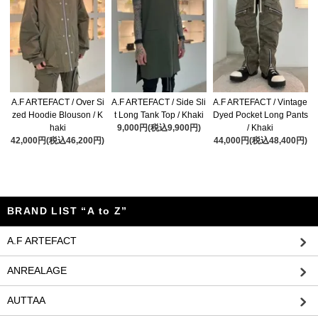
A.F ARTEFACT / Over Si
A.F ARTEFACT / Side Sli
A.F ARTEFACT / Vintage
zed Hoodie Blouson / K
t Long Tank Top / Khaki
Dyed Pocket Long Pants
haki
9,000円(税込9,900円)
/ Khaki
42,000円(税込46,200円)
44,000円(税込48,400円)
BRAND LIST “A to Z”
A.F ARTEFACT
ANREALAGE
AUTTAA