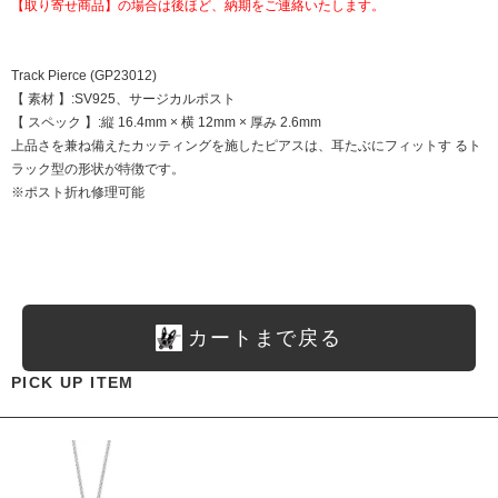
【取り寄せ商品】の場合は後ほど、納期をご連絡いたします。
Track Pierce (GP23012)
【 素材 】:SV925、サージカルポスト
【 スペック 】:縦 16.4mm × 横 12mm × 厚み 2.6mm
上品さを兼ね備えたカッティングを施したピアスは、耳たぶにフィットす るト
ラック型の形状が特徴です。
※ポスト折れ修理可能
カートまで戻る
PICK UP ITEM