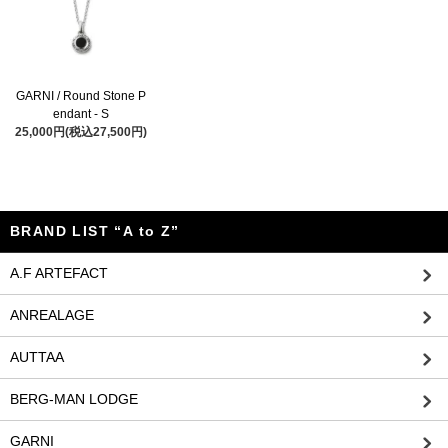
GARNI / Round Stone P
endant - S
25,000円(税込27,500円)
BRAND LIST “A to Z”
A.F ARTEFACT
ANREALAGE
AUTTAA
BERG-MAN LODGE
GARNI