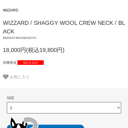
WIZZARD
WIZZARD / SHAGGY WOOL CREW NECK / BL
ACK
WIZ0323-W23AW-DC070
18,000円(税込19,800円)
在庫状況
SOLD OUT
お気に入り
SIZE