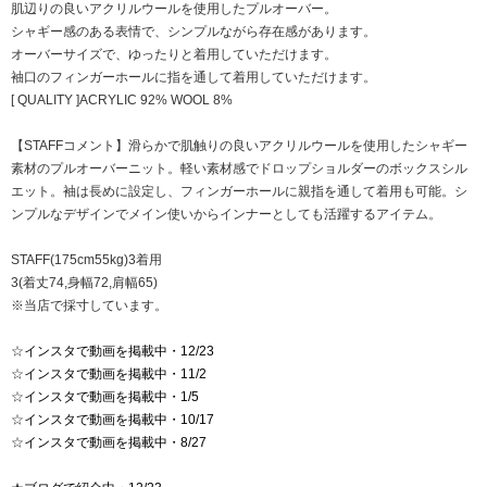
肌辺りの良いアクリルウールを使用したプルオーバー。
シャギー感のある表情で、シンプルながら存在感があります。
オーバーサイズで、ゆったりと着用していただけます。
袖口のフィンガーホールに指を通して着用していただけます。
[ QUALITY ]ACRYLIC 92% WOOL 8%
【STAFFコメント】滑らかで肌触りの良いアクリルウールを使用したシャギー
素材のプルオーバーニット。軽い素材感でドロップショルダーのボックスシル
エット。袖は長めに設定し、フィンガーホールに親指を通して着用も可能。シ
ンプルなデザインでメイン使いからインナーとしても活躍するアイテム。
STAFF(175cm55kg)3着用
3(着丈74,身幅72,肩幅65)
※当店で採寸しています。
☆
インスタで動画を掲載中・12/23
☆
インスタで動画を掲載中・11/2
☆
インスタで動画を掲載中・1/5
☆
インスタで動画を掲載中・10/17
☆
インスタで動画を掲載中・8/27