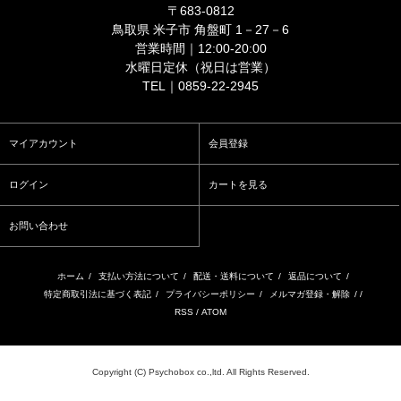
〒683-0812
鳥取県 米子市 角盤町 1－27－6
営業時間｜12:00-20:00
水曜日定休（祝日は営業）
TEL｜0859-22-2945
マイアカウント
会員登録
ログイン
カートを見る
お問い合わせ
ホーム
/
支払い方法について
/
配送・送料について
/
返品について
/
特定商取引法に基づく表記
/
プライバシーポリシー
/
メルマガ登録・解除
/ /
RSS
/
ATOM
Copyright (C) Psychobox co.,ltd. All Rights Reserved.