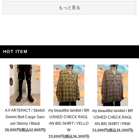
もっと見る
HOT ITEM
A.F ARTEFACT / Stretch
my beautiful landlet / BR
my beautiful landlet / BR
Denim Belt Cargo Saro
USHED CHECK RAGL
USHED CHECK RAGL
uel Skinny / Black
AN BIG SHIRT / YELLO
AN BIG SHIRT / PINK
39,000円(税込42,900円)
W
33,000円(税込36,300円)
33,000円(税込36,300円)