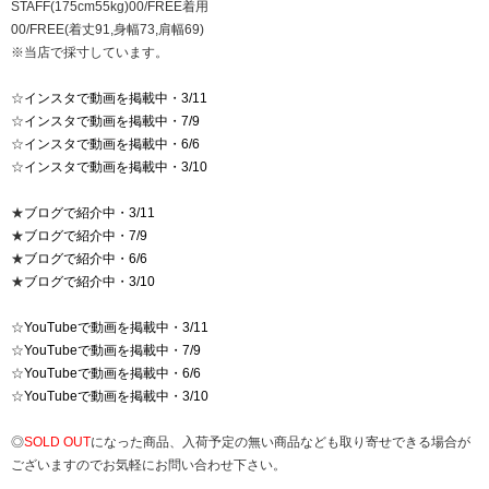
STAFF(175cm55kg)00/FREE着用
00/FREE(着丈91,身幅73,肩幅69)
※当店で採寸しています。
☆
インスタで動画を掲載中・3/11
☆
インスタで動画を掲載中・7/9
☆
インスタで動画を掲載中・6/6
☆
インスタで動画を掲載中・3/10
★
ブログで紹介中・3/11
★
ブログで紹介中・7/9
★
ブログで紹介中・6/6
★
ブログで紹介中・3/10
☆
YouTubeで動画を掲載中・3/11
☆
YouTubeで動画を掲載中・7/9
☆
YouTubeで動画を掲載中・6/6
☆
YouTubeで動画を掲載中・3/10
◎
SOLD OUT
になった商品、入荷予定の無い商品なども取り寄せできる場合が
ございますのでお気軽にお問い合わせ下さい。