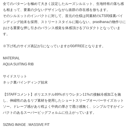
全てのパターンを極めて大きく設定したルーズシルエット、生地特有の落ち感
も相まって、要素の少ないデザインながら抜群の存在感を放ちます。
そのシルエットのインパクトに対して、首元の仕様は同素材のLTS同様裏バイ
ンディング始末を採用、ストリートスタイルに陥らない、prasthanaの物作りに
おける重要な押し引きのバランス感覚を体感頂けるプロダクトとなっていま
す。
※下げ札のサイズ表記が1になっていますが00/FREEとなります。
MATERIAL
AQUA SUITING RIB
サイドスリット
ネック裏バインディング始末
【STAFFコメント】ポリエステル89%ポリウレタン11%の接触冷感加工を施
し、伸縮性のあるリブ素材を使用したショートスリーブオーバーサイズカット
ソー。ドレープ感があり程よく中肉の厚さで透け感無く、シンプルですがイン
パクトのあるスーパービッグフォルムに仕上がっています。
SIZING IMAGE : MASSIVE FIT