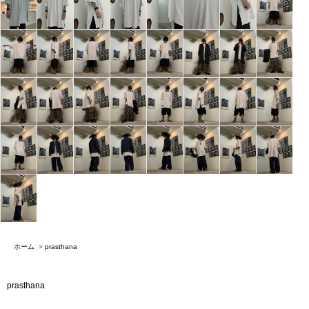
ホーム
>
prasthana
prasthana