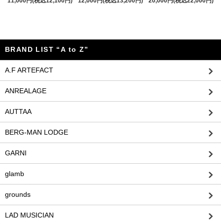
11,000円(税込12,100円)
12,000円(税込13,200円)
20,000円(税込22,000円)
BRAND LIST “A to Z”
A.F ARTEFACT
ANREALAGE
AUTTAA
BERG-MAN LODGE
GARNI
glamb
grounds
LAD MUSICIAN