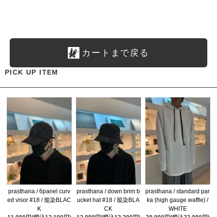
カートまで戻る
PICK UP ITEM
prasthana / 6panel curv
prasthana / down brim b
prasthana / standard par
ed visor #18 / 籠染BLAC
ucket hat #18 / 籠染BLA
ka (high gauge waffle) /
K
CK
WHITE