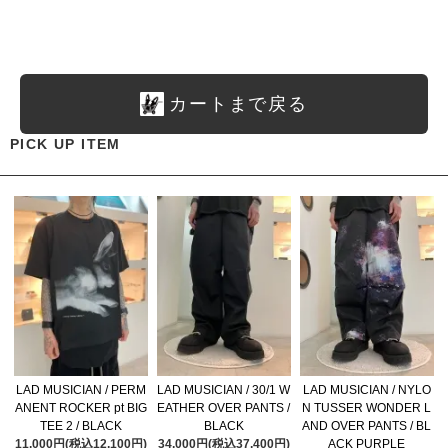
カートまで戻る
PICK UP ITEM
LAD MUSICIAN / PERM
LAD MUSICIAN / 30/1 W
LAD MUSICIAN / NYLO
ANENT ROCKER pt BIG
EATHER OVER PANTS /
N TUSSER WONDER L
TEE 2 / BLACK
BLACK
AND OVER PANTS / BL
11,000円(税込12,100円)
34,000円(税込37,400円)
ACK PURPLE