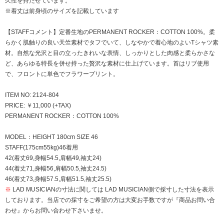
久性を持たせています。
※着丈は前身頃のサイズを記載しています
【STAFFコメント】定番生地のPERMANENT ROCKER：COTTON 100%。柔
らかく肌触りの良い天竺素材でタフでいて、しなやかで着心地のよいTシャツ素
材。自然な光沢と目の立ったきれいな表情、しっかりとした肉感と柔らかさな
ど、あらゆる特長を併せ持った贅沢な素材に仕上げています。首はリブ使用
で、フロントに単色でフラワープリント。
ITEM NO: 2124-804
PRICE: ￥11,000 (+TAX)
PERMANENT ROCKER：COTTON 100%
MODEL：HEIGHT 180cm SIZE 46
STAFF(175cm55kg)46着用
42(着丈69,身幅54.5,肩幅49,袖丈24)
44(着丈71,身幅56,肩幅50.5,袖丈24.5)
46(着丈73,身幅57.5,肩幅51.5,袖丈25.5)
※
LAD MUSICIANの寸法に関しては LAD MUSICIAN側で採寸した寸法を表示
しております。当店での採寸をご希望の方は大変お手数ですが『商品お問い合
わせ』からお問い合わせ下さいませ。