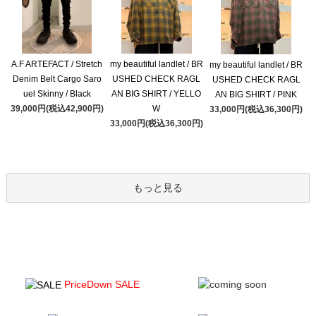
A.F ARTEFACT / Stretch
my beautiful landlet / BR
my beautiful landlet / BR
Denim Belt Cargo Saro
USHED CHECK RAGL
USHED CHECK RAGL
uel Skinny / Black
AN BIG SHIRT / YELLO
AN BIG SHIRT / PINK
39,000円(税込42,900円)
W
33,000円(税込36,300円)
33,000円(税込36,300円)
もっと見る
PriceDown SALE