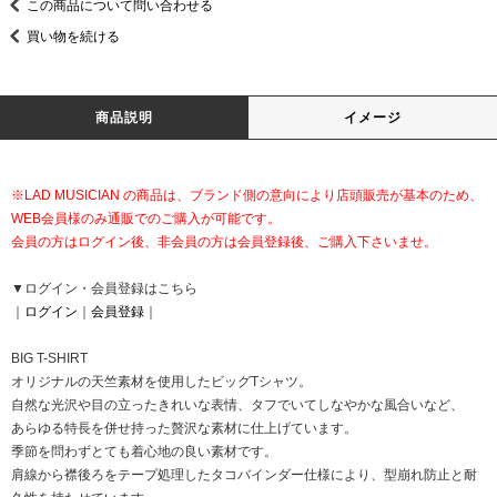
この商品について問い合わせる
買い物を続ける
商品説明
イメージ
※LAD MUSICIAN の商品は、ブランド側の意向により店頭販売が基本のため、
WEB会員様のみ通販でのご購入が可能です。
会員の方はログイン後、非会員の方は会員登録後、ご購入下さいませ。
▼ログイン・会員登録はこちら
｜
ログイン
｜
会員登録
｜
BIG T-SHIRT
オリジナルの天竺素材を使用したビッグTシャツ。
自然な光沢や目の立ったきれいな表情、タフでいてしなやかな風合いなど、
あらゆる特長を併せ持った贅沢な素材に仕上げています。
季節を問わずとても着心地の良い素材です。
肩線から襟後ろをテープ処理したタコバインダー仕様により、型崩れ防止と耐