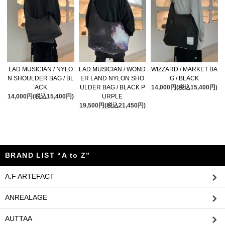
LAD MUSICIAN / NYLO
LAD MUSICIAN / WOND
WIZZARD / MARKET BA
N SHOULDER BAG / BL
ER LAND NYLON SHO
G / BLACK
ACK
ULDER BAG / BLACK P
14,000円(税込15,400円)
14,000円(税込15,400円)
URPLE
19,500円(税込21,450円)
BRAND LIST “A to Z”
A.F ARTEFACT
ANREALAGE
AUTTAA