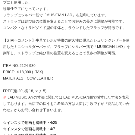
プにも使用した、
総革仕立てになっています。
フラップにシルバー箔で「MUSICIAN LAD」を刻印しています。
ストラップは結び目の位置を変えることでお好みの長さに調整が可能です。
コンパクトなトラピゾイド型の本体と、ラウンドしたフラップが特徴です。
【STAFFコメント】牛革でシボが特徴の耐久性に優れたシュリンクレザーを使
用したミニショルダーバッグ。フラップにシルバー箔で「MUSICIAN LAD」を
刻印し、ストラップは結び目の位置を変えることで長さの調整が可能。
ITEM NO: 2124-930
PRICE: ￥18,000 (+TAX)
MATERIALS：COW LEATHER
FREE(縦 20, 横 18, マチ 5)
※
LAD MUSICIANの寸法に関しては LAD MUSICIAN側で採寸した寸法を表示
しております。当店での採寸をご希望の方は大変お手数ですが『商品お問い合
わせ』からお問い合わせ下さいませ。
☆
インスタで動画を掲載中・4/25
☆
インスタで動画を掲載中・4/7