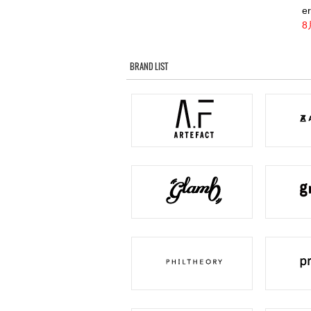
er
8
BRAND LIST