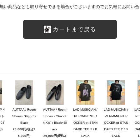
無い商品なども取り寄せできる場合がございますのでお気軽にお問い合
カートまで戻る
ブライ
AUTTAA / Room
AUTTAA / Room
LAD MUSICIAN /
LAD MUSICIAN /
LAD
ット
Shoes i “Pippo” /
Shoes ii “Smoot
PERMANENT R
PERMANENT R
PE
03
Black
h Kip” / Black×Bl
OCKER pt STAN
OCKER pt STAN
OC
円)
23,000円(税込2
ack
DARD TEE 1 / B
DARD TEE 2 / B
DAR
5,300円)
29,000円(税込3
LACK
LACK