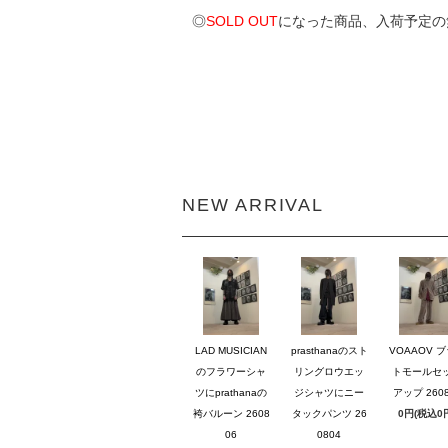
◎
SOLD OUT
になった商品、入荷予定の
NEW ARRIVAL
LAD MUSICIAN
prasthanaのスト
VOAAOV 
のフラワーシャ
リングロウエッ
トモールセ
ツにprathanaの
ジシャツにニー
アップ 2608
袴バルーン 2608
タックパンツ 26
0円(税込0
06
0804