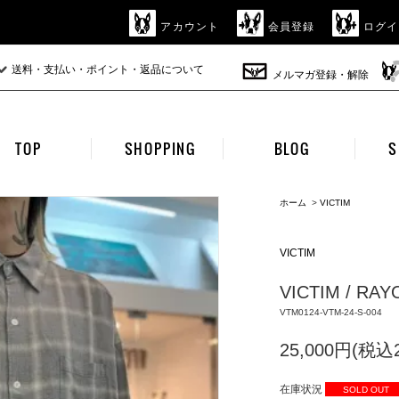
アカウント
会員登録
ログイ
送料・支払い・ポイント・返品について
メルマガ登録・解除
TOP
SHOPPING
BLOG
S
ホーム
>
VICTIM
VICTIM
VICTIM / RA
VTM0124-VTM-24-S-004
25,000円(税込2
在庫状況
SOLD OUT