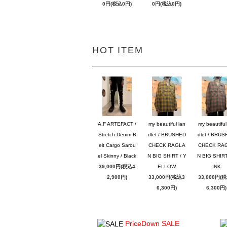
0円(税込0円)
0円(税込0円)
HOT ITEM
A.F ARTEFACT /
my beautiful lan
my beautiful
Stretch Denim B
dlet / BRUSHED
dlet / BRU
elt Cargo Sarou
CHECK RAGLA
CHECK RA
el Skinny / Black
N BIG SHIRT / Y
N BIG SHIRT
39,000円(税込4
ELLOW
INK
2,900円)
33,000円(税込3
33,000円(
6,300円)
6,300円)
PriceDown SALE