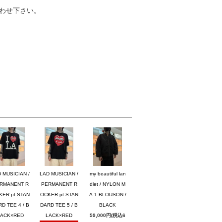
わせ下さい。
 MUSICIAN /
LAD MUSICIAN /
my beautiful lan
RMANENT R
PERMANENT R
dlet / NYLON M
KER pt STAN
OCKER pt STAN
A-1 BLOUSON /
D TEE 4 / B
DARD TEE 5 / B
BLACK
LACK×RED
LACK×RED
59,000円(税込6