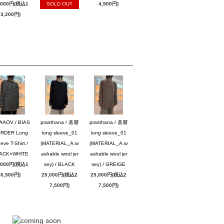
,000円(税込1
SOLD OUT
4,900円)
3,200円)
AAOV / BIAS
prasthana / 基層
prasthana / 基層
RDER Long
long sleeve_01
long sleeve_01
eve T-Shirt /
(MATERIAL_A:w
(MATERIAL_A:w
ACK×WHITE
ashable wool jer
ashable wool jer
,000円(税込1
sey) / BLACK
sey) / GREIGE
6,500円)
25,000円(税込2
25,000円(税込2
7,500円)
7,500円)