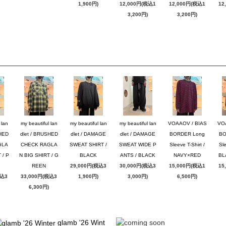
1,900円)
12,000円(税込1
12,000円(税込1
12
3,200円)
3,200円)
 lan
my beautiful lan
my beautiful lan
my beautiful lan
VOAAOV / BIAS
VO
SHED
dlet / BRUSHED
dlet / DAMAGE
dlet / DAMAGE
BORDER Long
BO
GLA
CHECK RAGLA
SWEAT SHIRT /
SWEAT WIDE P
Sleeve T-Shirt /
Sle
 / P
N BIG SHIRT / G
BLACK
ANTS / BLACK
NAVY×RED
BL
REEN
29,000円(税込3
30,000円(税込3
15,000円(税込1
15
税込3
33,000円(税込3
1,900円)
3,000円)
6,500円)
6,300円)
glamb '26 Wint