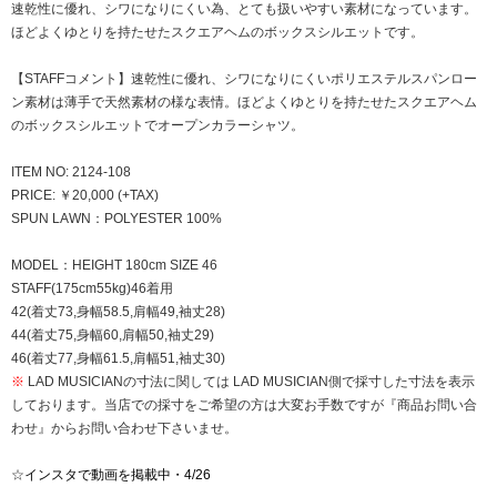
速乾性に優れ、シワになりにくい為、とても扱いやすい素材になっています。
ほどよくゆとりを持たせたスクエアヘムのボックスシルエットです。
【STAFFコメント】速乾性に優れ、シワになりにくいポリエステルスパンロー
ン素材は薄手で天然素材の様な表情。ほどよくゆとりを持たせたスクエアヘム
のボックスシルエットでオープンカラーシャツ。
ITEM NO: 2124-108
PRICE: ￥20,000 (+TAX)
SPUN LAWN：POLYESTER 100%
MODEL：HEIGHT 180cm SIZE 46
STAFF(175cm55kg)46着用
42(着丈73,身幅58.5,肩幅49,袖丈28)
44(着丈75,身幅60,肩幅50,袖丈29)
46(着丈77,身幅61.5,肩幅51,袖丈30)
※
LAD MUSICIANの寸法に関しては LAD MUSICIAN側で採寸した寸法を表示
しております。当店での採寸をご希望の方は大変お手数ですが『商品お問い合
わせ』からお問い合わせ下さいませ。
☆
インスタで動画を掲載中・4/26