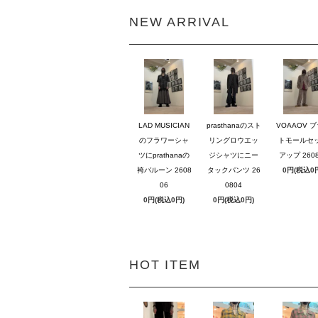
NEW ARRIVAL
LAD MUSICIAN
prasthanaのスト
VOAAOV 
のフラワーシャ
リングロウエッ
トモールセ
ツにprathanaの
ジシャツにニー
アップ 2608
袴バルーン 2608
タックパンツ 26
0円(税込0
06
0804
0円(税込0円)
0円(税込0円)
HOT ITEM