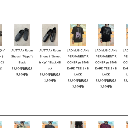
ブライ
AUTTAA / Room
AUTTAA / Room
LAD MUSICIAN /
LAD MUSICIAN /
LAD
ット
Shoes i “Pippo” /
Shoes ii “Smoot
PERMANENT R
PERMANENT R
PE
03
Black
h Kip” / Black×Bl
OCKER pt STAN
OCKER pt STAN
OC
円)
23,000円(税込2
ack
DARD TEE 1 / B
DARD TEE 2 / B
DAR
5,300円)
29,000円(税込3
LACK
LACK
1,900円)
12,000円(税込1
12,000円(税込1
12
3,200円)
3,200円)