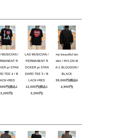
 MUSICIAN /
LAD MUSICIAN /
my beautiful lan
RMANENT R
PERMANENT R
dlet / NYLON M
KER pt STAN
OCKER pt STAN
A-1 BLOUSON /
D TEE 4 / B
DARD TEE 5 / B
BLACK
LACK×RED
LACK×RED
59,000円(税込6
,000円(税込1
12,000円(税込1
4,900円)
3,200円)
3,200円)