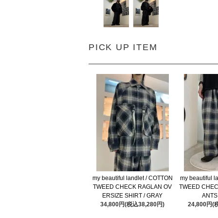
PICK UP ITEM
my beautiful landlet / COTTON
my beautiful 
TWEED CHECK RAGLAN OV
TWEED CHEC
ERSIZE SHIRT / GRAY
ANTS
34,800円(税込38,280円)
24,800円(