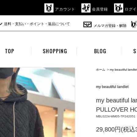
アカウント
会員登録
ログイ
送料・支払い・ポイント・返品について
メルマガ登録・解除
TOP
SHOPPING
BLOG
S
ホーム
>
my beautiful landle
my beautiful landlet
my beautiful 
PULLOVER HO
MBL0224-WM05-TP242051
29,800円(税込3