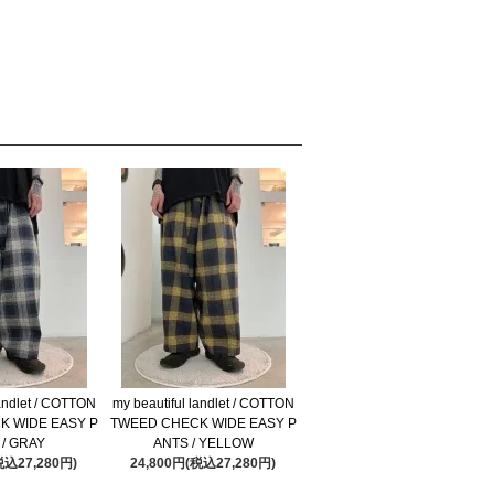
landlet / COTTON
my beautiful landlet / COTTON
K WIDE EASY P
TWEED CHECK WIDE EASY P
 / GRAY
ANTS / YELLOW
税込27,280円)
24,800円(税込27,280円)