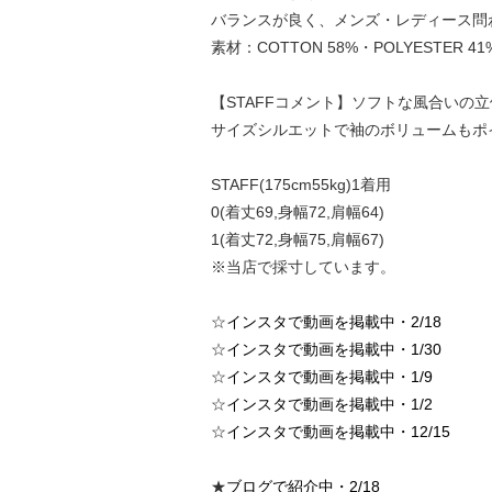
バランスが良く、メンズ・レディース問
素材：COTTON 58%・POLYESTER 41
【STAFFコメント】ソフトな風合い
サイズシルエットで袖のボリュームもポ
STAFF(175cm55kg)1着用
0(着丈69,身幅72,肩幅64)
1(着丈72,身幅75,肩幅67)
※当店で採寸しています。
☆
インスタで動画を掲載中・2/18
☆
インスタで動画を掲載中・1/30
☆
インスタで動画を掲載中・1/9
☆
インスタで動画を掲載中・1/2
☆
インスタで動画を掲載中・12/15
★
ブログで紹介中・2/18