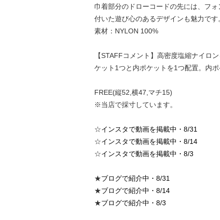
巾着部分のドローコードの先には、フォ
付いた遊び心のあるデザインも魅力です
素材：NYLON 100%
【STAFFコメント】高密度塩縮ナイロ
ケット1つと内ポケットを1つ配置。内
FREE(縦52,横47,マチ15)
※当店で採寸しています。
☆
インスタで動画を掲載中・8/31
☆
インスタで動画を掲載中・8/14
☆
インスタで動画を掲載中・8/3
★
ブログで紹介中・8/31
★
ブログで紹介中・8/14
★
ブログで紹介中・8/3