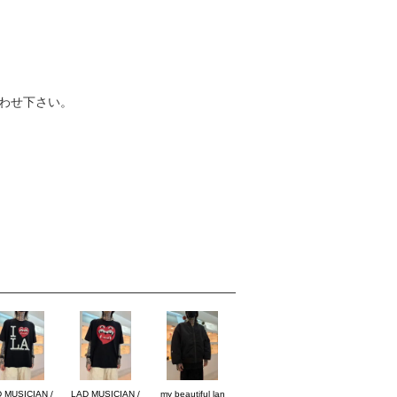
わせ下さい。
 MUSICIAN /
LAD MUSICIAN /
my beautiful lan