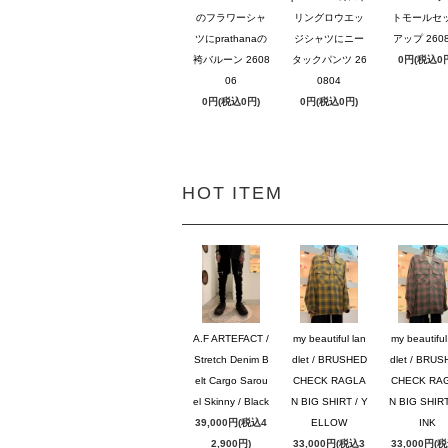
のフラワーシャ
リングロウエッ
トモールセ
ツにprathanaの
ジシャツにニー
アップ 2608
袴バルーン 2608
タックパンツ 26
0円(税込0
06
0804
0円(税込0円)
0円(税込0円)
HOT ITEM
A.F ARTEFACT /
my beautiful lan
my beautiful
Stretch Denim B
dlet / BRUSHED
dlet / BRU
elt Cargo Sarou
CHECK RAGLA
CHECK RA
el Skinny / Black
N BIG SHIRT / Y
N BIG SHIRT
39,000円(税込4
ELLOW
INK
2,900円)
33,000円(税込3
33,000円(