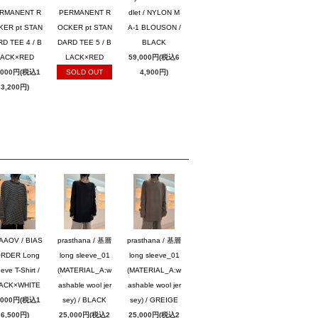
RMANENT R
PERMANENT R
dlet / NYLON M
KER pt STAN
OCKER pt STAN
A-1 BLOUSON /
D TEE 4 / B
DARD TEE 5 / B
BLACK
LACK×RED
LACK×RED
59,000円(税込6
,000円(税込1
SOLD OUT
4,900円)
3,200円)
AAOV / BIAS
prasthana / 基層
prasthana / 基層
RDER Long
long sleeve_01
long sleeve_01
eve T-Shirt /
(MATERIAL_A:w
(MATERIAL_A:w
ACK×WHITE
ashable wool jer
ashable wool jer
,000円(税込1
sey) / BLACK
sey) / GREIGE
6,500円)
25,000円(税込2
25,000円(税込2