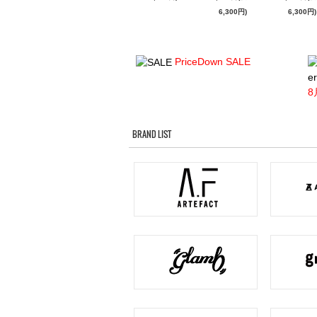
6,300円)
6,300円)
PriceDown SALE
er
8
BRAND LIST