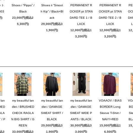
ット
Shoes i “Pippo” /
Shoes ii “Smoot
PERMANENT R
PERMANENT R
PE
03
Black
h Kip” / Black×Bl
OCKER pt STAN
OCKER pt STAN
OC
円)
23,000円(税込2
ack
DARD TEE 1 / B
DARD TEE 2 / B
DAR
5,300円)
29,000円(税込3
LACK
LACK
1,900円)
12,000円(税込1
12,000円(税込1
12
3,200円)
3,200円)
 lan
my beautiful lan
my beautiful lan
my beautiful lan
VOAAOV / BIAS
VO
SHED
dlet / BRUSHED
dlet / DAMAGE
dlet / DAMAGE
BORDER Long
BO
GLA
CHECK RAGLA
SWEAT SHIRT /
SWEAT WIDE P
Sleeve T-Shirt /
Sle
 / P
N BIG SHIRT / G
BLACK
ANTS / BLACK
NAVY×RED
BL
REEN
29,000円(税込3
30,000円(税込3
15,000円(税込1
15
税込3
33,000円(税込3
1,900円)
3,000円)
6,500円)