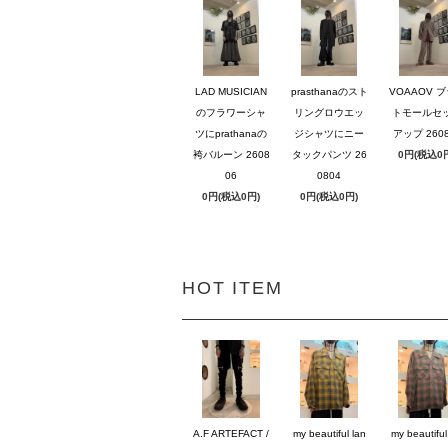
LAD MUSICIAN
prasthanaのスト
VOAAOV 
のフラワーシャ
リングロウエッ
トモールセ
ツにprathanaの
ジシャツにニー
アップ 2608
袴バルーン 2608
タックパンツ 26
0円(税込0
06
0804
0円(税込0円)
0円(税込0円)
HOT ITEM
A.F ARTEFACT /
my beautiful lan
my beautiful