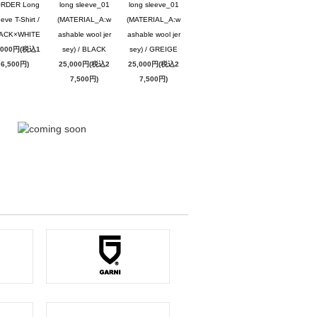
RDER Long
long sleeve_01
long sleeve_01
eve T-Shirt /
(MATERIAL_A:w
(MATERIAL_A:w
ACK×WHITE
ashable wool jer
ashable wool jer
,000円(税込1
sey) / BLACK
sey) / GREIGE
6,500円)
25,000円(税込2
25,000円(税込2
7,500円)
7,500円)