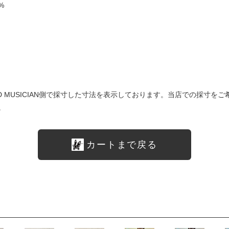
%
は LAD MUSICIAN側で採寸した寸法を表示しております。当店での採
。
カートまで戻る