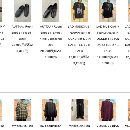
ブライ
AUTTAA / Room
AUTTAA / Room
LAD MUSICIAN /
LAD MUSICIAN /
LAD
ット
Shoes i “Pippo” /
Shoes ii “Smoot
PERMANENT R
PERMANENT R
PE
03
Black
h Kip” / Black×Bl
OCKER pt STAN
OCKER pt STAN
OC
円)
23,000円(税込2
ack
DARD TEE 1 / B
DARD TEE 2 / B
DAR
5,300円)
29,000円(税込3
LACK
LACK
1,900円)
12,000円(税込1
12,000円(税込1
12
3,200円)
3,200円)
 lan
my beautiful lan
my beautiful lan
my beautiful lan
VOAAOV / BIAS
VO