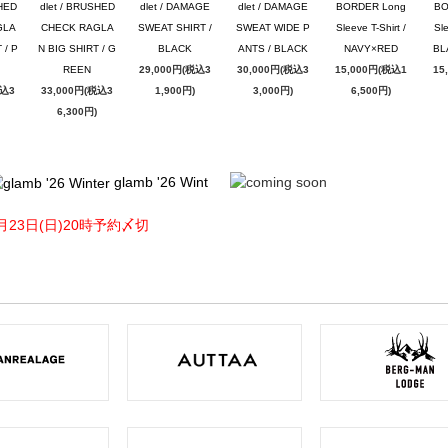
SHED
dlet / BRUSHED
dlet / DAMAGE
dlet / DAMAGE
BORDER Long
BO
GLA
CHECK RAGLA
SWEAT SHIRT /
SWEAT WIDE P
Sleeve T-Shirt /
Sle
 / P
N BIG SHIRT / G
BLACK
ANTS / BLACK
NAVY×RED
BL
REEN
29,000円(税込3
30,000円(税込3
15,000円(税込1
15
税込3
33,000円(税込3
1,900円)
3,000円)
6,500円)
6,300円)
glamb '26 Wint
月23日(日)20時予約〆切