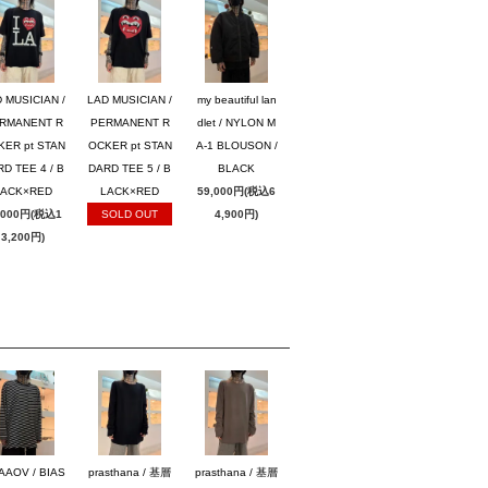
 MUSICIAN /
LAD MUSICIAN /
my beautiful lan
RMANENT R
PERMANENT R
dlet / NYLON M
KER pt STAN
OCKER pt STAN
A-1 BLOUSON /
D TEE 4 / B
DARD TEE 5 / B
BLACK
LACK×RED
LACK×RED
59,000円(税込6
,000円(税込1
SOLD OUT
4,900円)
3,200円)
AAOV / BIAS
prasthana / 基層
prasthana / 基層