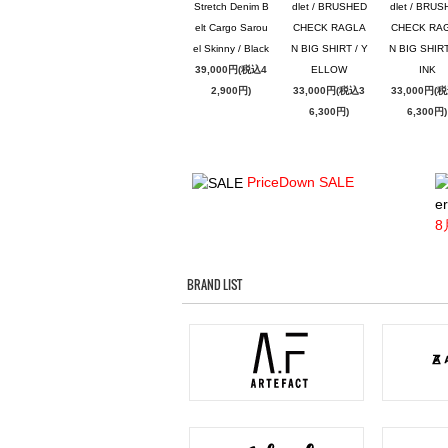
Stretch Denim B
dlet / BRUSHED
dlet / BRU
elt Cargo Sarou
CHECK RAGLA
CHECK RA
el Skinny / Black
N BIG SHIRT / Y
N BIG SHIRT
39,000円(税込4
ELLOW
INK
2,900円)
33,000円(税込3
33,000円(
6,300円)
6,300円)
PriceDown SALE
er
8
BRAND LIST