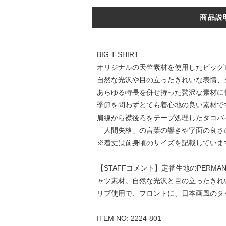
商品説
BIG T-SHIRT
オリジナルの天竺素材を使用したビッグ
自然な光沢や目の立ったきれいな表情、
あらゆる特長を併せ持った贅沢な素材に
季節を問わずとても着心地の良い素材で
肩線から襟後ろをテープ処理したタコバ
「人間失格」の言葉の響きや字面の良さ
※着丈は前身頃のサイズを記載していま
【STAFFコメント】定番生地のPERMA
ャツ素材。自然な光沢と目の立ったきれ
リブ使用で、フロントに、日本画風のタ
ITEM NO: 2224-801