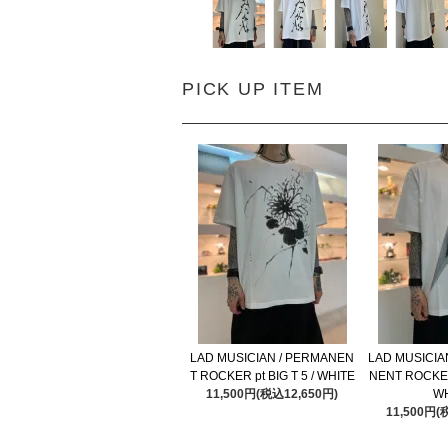
PICK UP ITEM
LAD MUSICIAN / PERMANEN
LAD MUSICIA
T ROCKER pt BIG T 5 / WHITE
NENT ROCKER 
11,500円(税込12,650円)
W
11,500円(