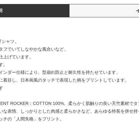
明
Tシャツ。
タフでいてしなやかな風合いなど、
仕上げています。
す。
インダー仕様により、型崩れ防止と耐久性を持たせています。
に着目し、日本画風のタッチで表現した柄をプリントしています。
す
NENT ROCKER：COTTON 100%。柔らかく肌触りの良い天竺素
いな表情、しっかりとした肉感と柔らかさなど、あらゆる特長を併せ持
ッチの「人間失格」をプリント。