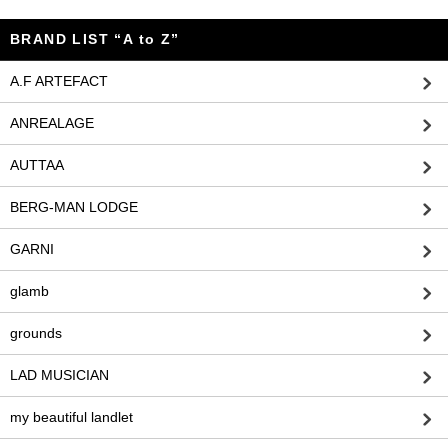
BRAND LIST “A to Z”
A.F ARTEFACT
ANREALAGE
AUTTAA
BERG-MAN LODGE
GARNI
glamb
grounds
LAD MUSICIAN
my beautiful landlet