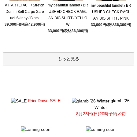
A.F ARTEFACT / Stretch
my beautiful landlet / BR
my beautiful landlet / BR
Denim Belt Cargo Saro
USHED CHECK RAGL
USHED CHECK RAGL
uel Skinny / Black
AN BIG SHIRT / YELLO
AN BIG SHIRT / PINK
39,000円(税込42,900円)
W
33,000円(税込36,300円)
33,000円(税込36,300円)
もっと見る
PriceDown SALE
glamb '26
Winter
8月23日(日)20時予約〆切