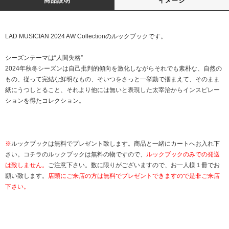
商品説明
イメージ
LAD MUSICIAN 2024 AW Collectionのルックブックです。
シーズンテーマは“人間失格”
2024年秋冬シーズンは自己批判的傾向を激化しながらそれでも素朴な、自然の
もの、従って完結な鮮明なもの、そいつをさっと一挙動で掴まえて、そのまま
紙にうつしとること、それより他には無いと表現した太宰治からインスピレー
ションを得たコレクション。
※
ルックブックは無料でプレゼント致します。商品と一緒にカートへお入れ下
さい。コチラのルックブックは無料の物ですので、
ルックブックのみでの発送
は致しません。
ご注意下さい。数に限りがございますので、お一人様１冊でお
願い致します。
店頭にご来店の方は無料でプレゼントできますので是非ご来店
下さい。