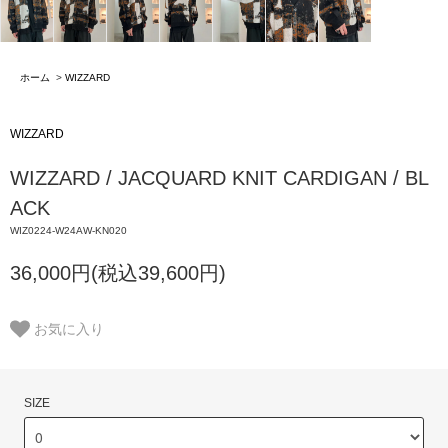
ホーム
>
WIZZARD
WIZZARD
WIZZARD / JACQUARD KNIT CARDIGAN / BL
ACK
WIZ0224-W24AW-KN020
36,000円(税込39,600円)
お気に入り
SIZE