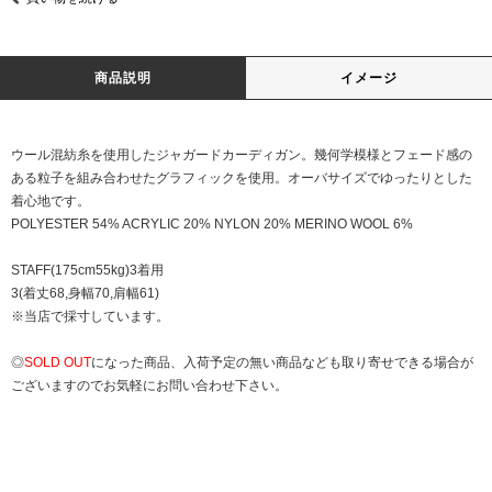
商品説明
イメージ
ウール混紡糸を使用したジャガードカーディガン。幾何学模様とフェード感の
ある粒子を組み合わせたグラフィックを使用。オーバサイズでゆったりとした
着心地です。
POLYESTER 54% ACRYLIC 20% NYLON 20% MERINO WOOL 6%
STAFF(175cm55kg)3着用
3(着丈68,身幅70,肩幅61)
※当店で採寸しています。
◎
SOLD OUT
になった商品、入荷予定の無い商品なども取り寄せできる場合が
ございますのでお気軽にお問い合わせ下さい。