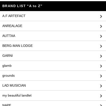
BRAND LIST “A to Z”
A.F ARTEFACT
ANREALAGE
AUTTAA
BERG-MAN LODGE
GARNI
glamb
grounds
LAD MUSICIAN
my beautiful landlet
NAPE_