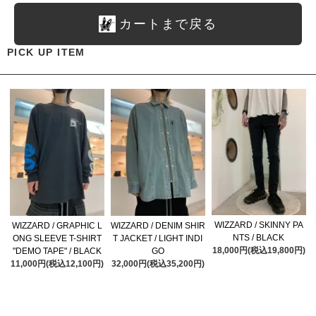
カートまで戻る
PICK UP ITEM
WIZZARD / SKINNY PA
WIZZARD / GRAPHIC L
WIZZARD / DENIM SHIR
NTS / BLACK
ONG SLEEVE T-SHIRT
T JACKET / LIGHT INDI
18,000円(税込19,800円)
"DEMO TAPE" / BLACK
GO
11,000円(税込12,100円)
32,000円(税込35,200円)