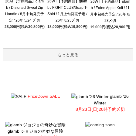
26AT【予約商品】glam
26WT【予約商品】glam
26WT【予約商品】glam
b / Distorted Sweat Zip
b / FIGHT CLUB/Soap T-
b / Eaten Apple Knit / 11
Hoodie / 8月中旬発売予
Shirt / 1月上旬発売予定 /
月中旬発売予定 / 26年 8/
定 / 26年 5/24 〆切
26年 8/23〆切
23〆切
28,000円(税込30,800円)
18,000円(税込19,800円)
19,000円(税込20,900円)
もっと見る
PriceDown SALE
glamb '26
Winter
8月23日(日)20時予約〆切
glamb ジョジョの奇妙な冒険