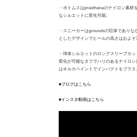
・ボトムスはprasthanaのナイロ
なシルエットに変化可能。
・スニーカーはgroundsの巨体であ
としたデザインでヒールの高さはおよそ
・球体シルエットのロングスリーブカッ
変化が可能なタフでハリのあるナイロン素
はオルカペイントでインパクトをプラス
■
ブログはこちら
■
インスタ動画はこちら