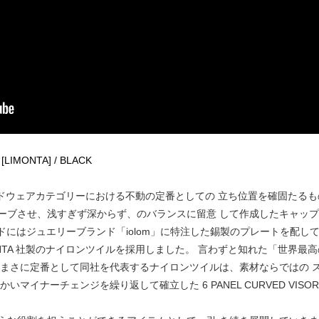
 [LIMONTA] / BLACK
ヘッドウェアカテゴリーにおける不動の定番としての 立ち位置を確固たるもの
ブさせ、浅すぎず深からず、のバランスに留意 して作成したキャップ、
ドにはジュエリーブランド「iolom」に特注した錫製のプレートを配して
ONTA 社製のナイロンツイルを採用しました。 言わずと知れた「世界最高
、まさに定番として同社を代表するナイロンツイルは、素材ならではの 
マイナーチェンジを繰り返して確立した 6 PANEL CURVED VIS