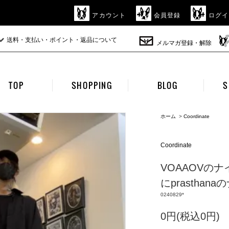
アカウント
会員登録
ログイ
送料・支払い・ポイント・返品について
メルマガ登録・解除
TOP
SHOPPING
BLOG
S
ホーム
>
Coordinate
Coordinate
VOAAOVの
にprasthan
0240829*
0円(税込0円)