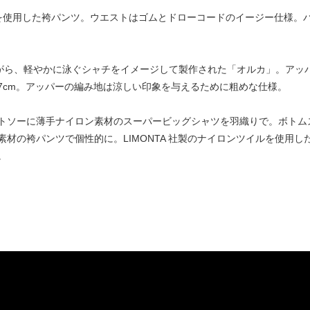
ン素材を使用した袴パンツ。ウエストはゴムとドローコードのイージー仕様
りながら、軽やかに泳ぐシャチをイメージして製作された「オルカ」。ア
7cm。アッパーの編み地は涼しい印象を与えるために粗めな仕様。
トソーに薄手ナイロン素材のスーパービッグシャツを羽織りで。ボトム
材の袴パンツで個性的に。LIMONTA 社製のナイロンツイルを使用し
。