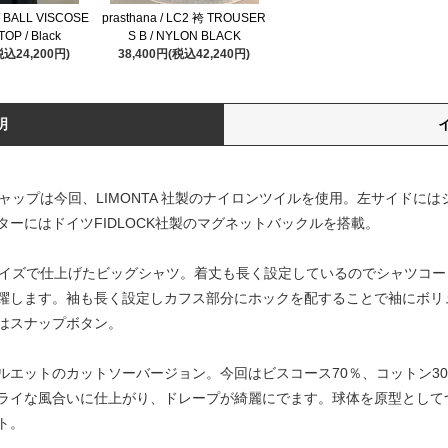
 BALL VISCOSE
prasthana / LC2 袴 TROUSER
OP / Black
S B / NYLON BLACK
税込24,200円)
38,400円(税込42,240円)
明
ルキャップは今回、LIMONTA 社製のナイロンツイルを使用。左サイドには
ーにはドイツFIDLOCK社製のマグネットバックルを搭載。
ーサイズで仕上げたビッグシャツ。着丈も長く設定しているのでシャツコ
躍します。袖も長く設定しカフス部分にホックを配することで袖にボリ
はスナップボタン。
体シルエットのカットソーバージョン。今回はビスコース70％、コットン
ライな風合いに仕上がり、ドレープが綺麗にでます。球体を原型として
ト。