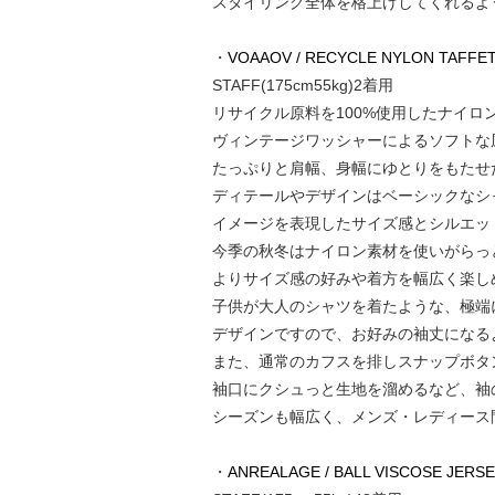
スタイリング全体を格上げしてくれるよ
・
VOAAOV / RECYCLE NYLON TAFFETA 
STAFF(175cm55kg)2着用
リサイクル原料を100%使用したナイロ
ヴィンテージワッシャーによるソフトな
たっぷりと肩幅、身幅にゆとりをもたせ
ディテールやデザインはベーシックなシャ
イメージを表現したサイズ感とシルエッ
今季の秋冬はナイロン素材を使いがらっ
よりサイズ感の好みや着方を幅広く楽し
子供が大人のシャツを着たような、極端
デザインですので、お好みの袖丈になる
また、通常のカフスを排しスナップボタ
袖口にクシュっと生地を溜めるなど、袖
シーズンも幅広く、メンズ・レディース
・
ANREALAGE / BALL VISCOSE JERSEY