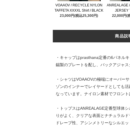
VOAAOV / RECYCLE NYLON
ANREALAGE /
TAFFETA XXXXL Shirt / BLACK
JERSEY T
23,000円(税込25,300円)
22,000円(
商品説
・キャップはprasthana定番の6パネ
錫製のプレートを配し、バックアジャスタ
・シャツはVOAAOVの極端にオーバ
ゾンのインナーでレイヤードとしても活
なっています。ナイロン素材でフロント
・トップスはANREALAGE定番型球
りがよく、クリアな表面とナチュラルド
ドレープ性、アシンメトリーなシルエッ