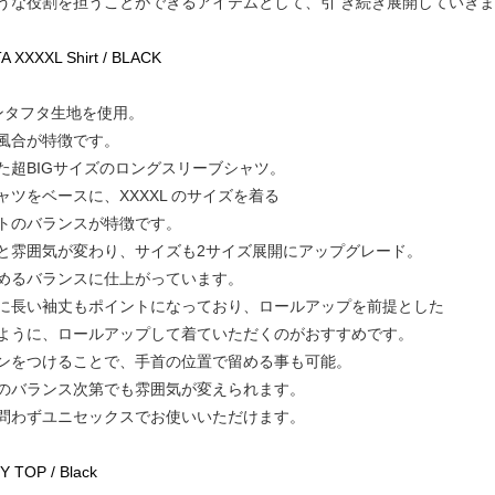
うな役割を担うことができるアイテムとして、引 き続き展開していき
XXXXL Shirt / BLACK
ンタフタ生地を使用。
風合が特徴です。
た超BIGサイズのロングスリーブシャツ。
ツをベースに、XXXXL のサイズを着る
トのバランスが特徴です。
と雰囲気が変わり、サイズも2サイズ展開にアップグレード。
めるバランスに仕上がっています。
に長い袖丈もポイントになっており、ロールアップを前提とした
ように、ロールアップして着ていただくのがおすすめです。
ンをつけることで、手首の位置で留める事も可能。
のバランス次第でも雰囲気が変えられます。
問わずユニセックスでお使いいただけます。
 TOP / Black