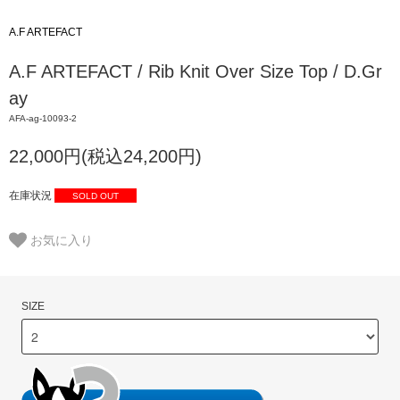
A.F ARTEFACT
A.F ARTEFACT / Rib Knit Over Size Top / D.Gr
ay
AFA-ag-10093-2
22,000円(税込24,200円)
在庫状況
SOLD OUT
お気に入り
SIZE