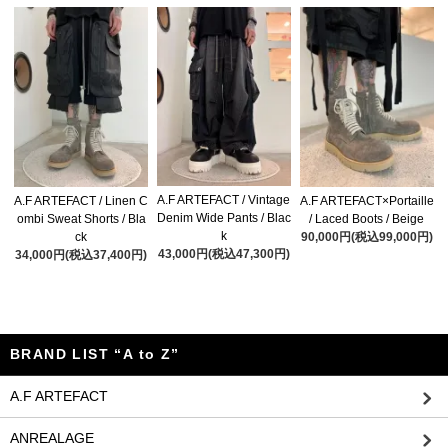
A.F ARTEFACT / Vintage
A.F ARTEFACT / Linen C
A.F ARTEFACT×Portaille
Denim Wide Pants / Blac
ombi Sweat Shorts / Bla
/ Laced Boots / Beige
k
ck
90,000円(税込99,000円)
43,000円(税込47,300円)
34,000円(税込37,400円)
BRAND LIST “A to Z”
A.F ARTEFACT
ANREALAGE