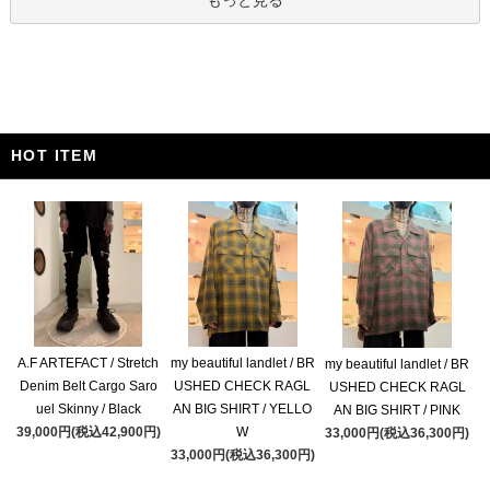
もっと見る
HOT ITEM
A.F ARTEFACT / Stretch
my beautiful landlet / BR
my beautiful landlet / BR
Denim Belt Cargo Saro
USHED CHECK RAGL
USHED CHECK RAGL
uel Skinny / Black
AN BIG SHIRT / YELLO
AN BIG SHIRT / PINK
39,000円(税込42,900円)
W
33,000円(税込36,300円)
33,000円(税込36,300円)