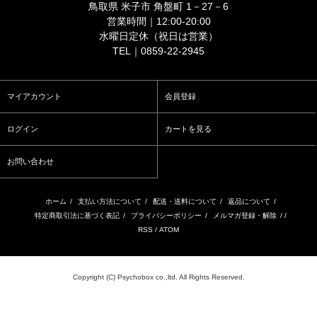
鳥取県 米子市 角盤町 1－27－6
営業時間｜12:00-20:00
水曜日定休（祝日は営業）
TEL｜0859-22-2945
マイアカウント
会員登録
ログイン
カートを見る
お問い合わせ
ホーム
/
支払い方法について
/
配送・送料について
/
返品について
/
特定商取引法に基づく表記
/
プライバシーポリシー
/
メルマガ登録・解除
/ /
RSS
/
ATOM
Copyright (C) Psychobox co.,ltd. All Rights Reserved.