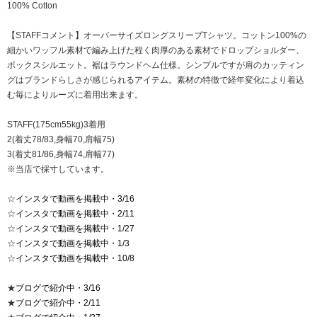
100% Cotton
【STAFFコメント】オーバーサイズロングスリーブTシャツ。コットン100%の
細かいワッフル素材で編み上げた程く肉厚のある素材でドロップショルダー、
ボックスシルエット。裾はラウンドヘム仕様。シンプルですが肩のカッティン
グはブランドらしさが感じられるアイテム。素材の特徴で経年変化により着込
む毎によりルーズに着用出来ます。
STAFF(175cm55kg)3着用
2(着丈78/83,身幅70,肩幅75)
3(着丈81/86,身幅74,肩幅77)
※当店で採寸しています。
☆
インスタで動画を掲載中・3/16
☆
インスタで動画を掲載中・2/11
☆
インスタで動画を掲載中・1/27
☆
インスタで動画を掲載中・1/3
☆
インスタで動画を掲載中・10/8
★
ブログで紹介中・3/16
★
ブログで紹介中・2/11