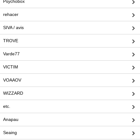
Psychobox
rehacer
SIVA / avis
TROVE
Varde77
VICTIM
VOAAOV
WIZZARD
etc.
Anapau
Seaing