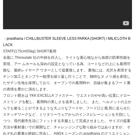
・
prasthana / CHILLBUSTER SLEEVE LESS PARKA (SHORT) / MILICLOTH B
LACK
STAFF(175cm55kg) SHORT着用
全面に Thinsulate 社の中綿を封入し、ライトな着心地ながら抜群の防寒性能を
実現、アー ムホールも深めの設定となっている為、コートなどの上にも着用可
能な、最終レイヤーア ウターとして提案致します。 裏地には、光沢を表現する
チンツ加工とタンブラー処理を繰り返し行うことで、独特なヌ メリ感を表現し
たサテン生地を採用しており、オープンでの着用時や、目線が集まるフー ド裏
の表情を豊かに演出します。
フロント開きは YKK EXCELLA ファスナー、ウエストのやや高い位置にドロー
ストリン グを配し、着用時の美しさを追求しました。 また、ヘルメットの上か
らでも被ることができるような大ぶりなフードや、フード口と風 防に走らせた
ステッチワークなど、ミリタリーウェアからのインスピレーションを大切に し
つつ、現代都市生活にフィットする衣服として完成させました。 サイズの提案
方法や素材違いでの展開など、チャレンジングな取り組みではありますが、 そ
れぞれの要素が絶妙に符合し、AW24 シーズンの prasthana のクリエイション