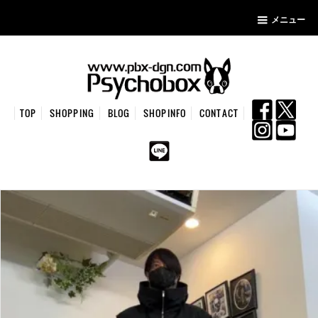
メニュー
TOP
SHOPPING
BLOG
SHOPINFO
CONTACT