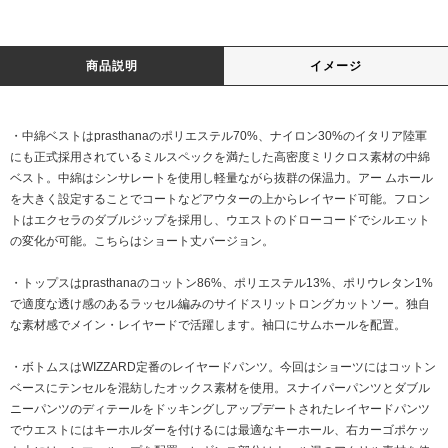
商品説明
イメージ
・中綿ベストはprasthanaのポリエステル70%、ナイロン30%のイタリア陸軍
にも正式採用されているミルスペックを満たした高密度ミリクロス素材の中綿
ベスト。中綿はシンサレートを使用し軽量ながら抜群の保温力。アー ムホール
を大きく設定することでコートなどアウターの上からレイヤード可能。フロン
トはエクセラのダブルジップを採用し、ウエストのドローコードでシルエット
の変化が可能。こちらはショート丈バージョン。
・トップスはprasthanaのコットン86%、ポリエステル13%、ポリウレタン1%
で適度な透け感のあるラッセル編みのサイドスリットロングカットソー。独自
な素材感でメイン・レイヤードで活躍します。袖口にサムホールを配置。
・ボトムスはWIZZARD定番のレイヤードパンツ。今回はショーツにはコットン
ベースにテンセルを混紡したオックス素材を使用。スナイパーパンツとダブル
ニーパンツのディテールをドッキングしアップデートされたレイヤードパンツ
でウエストにはキーホルダーを付けるには最適なキーホール、右カーゴポケッ