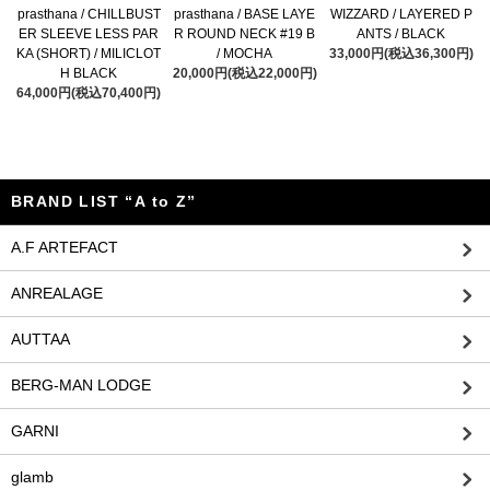
prasthana / CHILLBUST
prasthana / BASE LAYE
WIZZARD / LAYERED P
ER SLEEVE LESS PAR
R ROUND NECK #19 B
ANTS / BLACK
KA (SHORT) / MILICLOT
/ MOCHA
33,000円(税込36,300円)
H BLACK
20,000円(税込22,000円)
64,000円(税込70,400円)
BRAND LIST “A to Z”
A.F ARTEFACT
ANREALAGE
AUTTAA
BERG-MAN LODGE
GARNI
glamb