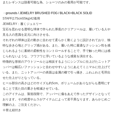
またレギンスは脱着可能な為、ショーツのみの着用が可能です。
・
grounds / JEWELRY BRUSHED FOG / BLACK×BLACK SOLID
STAFF(175cm55kg)42着用
JEWELRY：履くジュエリー
宝石を思わせる透明な球体で作られた厚底のクリアソールは、履いている人や
見る人の意識を足元に向けさせる。
それぞれの球体は足の動きに合わせて柔らかく動くように設計されており、独
特な歩き心地とグリップ感がある。また、履いた時に最適なクッション性を感
じられるように素材の柔軟性をコントロールすることで、手で触った時には感
じられないような、フワフワと浮いているような感覚を演出する。
特徴的な形状のアウトソールとは相反するようにシンプルに仕上げたニットア
ッパーは幅広いファッションと合わせやすいようにあえてミニマルに仕上げて
いる。また、ニットアッパーの表面は金属の櫛で引っ掻き、ふわふわと毛羽出
せた仕上がりとなっている。
ヒール部分の高さはどのサイズも約5cm。ボリュームがありながらも透明にす
ることで見た目の重さを軽減させている。
このアイテムは、製造段階で、アッパーに傷をあえて作ったデザインとなって
おります。その程度やムラがアイテムによって若干異なります。あらかじめご
理解の上、ご注文ください。
※替え紐付き