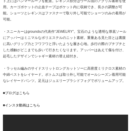
ト上にはハンマーループを配置。レギンス部分はウール混のアクリル素材を使
用。カーゴポケットの止血テープはポケット内に収納でき、長さの調整が可
能。ショーツとレギンスはファスナーで取り外し可能でショーツのみの着用が
可能。
・スニーカーはgroundsの代表作“JEWELRY”。宝石のような透明な厚底ソール
にアッパーはミニマルなポリエステルのニット素材。重量ある見た目とは裏腹
に高いグリップ力とフワフワと浮いたような履き心地。歩行の際のプチプチと
した感触がどこまでも歩いて行きたくなります。アッパーはあえて傷を付け、
起毛したデザインでシャギー素材の替え紐付き。
・ラッセル編みのサイドスリットロングカットソーに高密度ミリクロス素材の
中綿ベストをレイヤード。ボトムスは取り外し可能でオールシーズン着用可能
なレイヤードパンツ。足元はジュエリーブラシドフォグでボリュームアップ。
■
ブログはこちら
■
インスタ動画はこちら