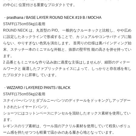
の中心に 位置付ける重要なプロダクトです。
・
prasthana / BASE LAYER ROUND NECK #19 B / MOCHA
STAFF(175cm55kg)1着用
ROUND NECK は、丸首型の P/O。 一般的なクルーネックと比較し、やや広め
に設定したネックラインで形成することで、カ ジュアルやコンサバティブに陥
らない、やりすぎない色気を演出します。 首周りの仕様は裏バインディング始
末、ステッチ一本のミニマルな外観と、抜群の堅牢性 能の高さを併せ持ってい
ます。
2 品番ともミニマルな作り込み故に過度な主張はしませんが、細部のディテー
ルワークと 厳選したファブリックチョイスによって、しっかりと存在感を有し
たプロダクトに昇華し ています。
・
WIZZARD / LAYERED PANTS / BLACK
STAFF(175cm55kg)2着用
スナイパーパンツとダブルニーパンツのディテールをドッキングしアップデー
トされたレイヤードパンツ。
ショーツにはコットンベースにテンセルを混紡したオックス素材を使用してい
ます。
レギンスのリブ素材は、ウール混のアクリル素材を使用していて程良いボリュ
ーム感を持たせつつも軽量で温かみのある履き心地となっています。