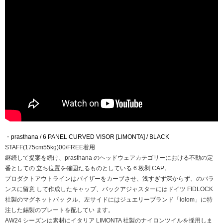
・
prasthana / 6 PANEL CURVED VISOR [LIMONTA] / BLACK
STAFF(175cm55kg)00/FREE着用
継続して提案を続け、prasthana のヘッドウェアカテゴリーにおける不動の定
番としての 立ち位置を確固たるものとしている 6 枚剥 CAP。
プロダクトアウトラインはバイザーをカーブさせ、浅すぎず深からず、のバラ
ンスに留意 して作成したキャップ、バックアジャスターにはドイツ FIDLOCK
社製のマグネットバッ クル、左サイドにはジュエリーブランド「iolom」に特
注した錫製のプレートを配してい ます。
AW24 シーズンは素材にイタリア LIMONTA 社製のナイロンツイルを採用しま