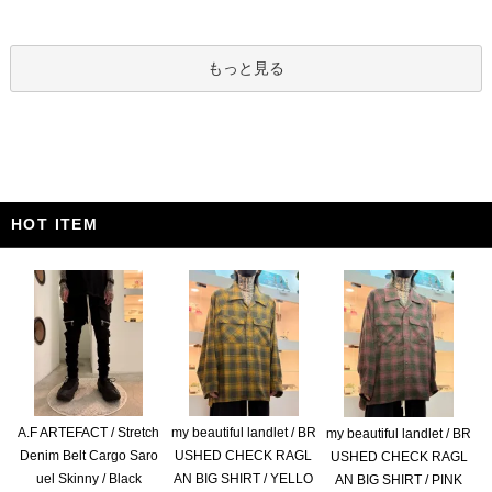
もっと見る
HOT ITEM
A.F ARTEFACT / Stretch
my beautiful landlet / BR
my beautiful landlet / BR
Denim Belt Cargo Saro
USHED CHECK RAGL
USHED CHECK RAGL
uel Skinny / Black
AN BIG SHIRT / YELLO
AN BIG SHIRT / PINK