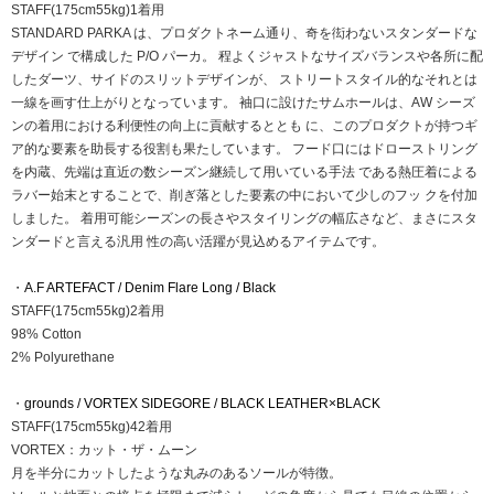
STAFF(175cm55kg)1着用
STANDARD PARKA は、プロダクトネーム通り、奇を衒わないスタンダードな
デザイン で構成した P/O パーカ。 程よくジャストなサイズバランスや各所に配
したダーツ、サイドのスリットデザインが、 ストリートスタイル的なそれとは
一線を画す仕上がりとなっています。 袖口に設けたサムホールは、AW シーズ
ンの着用における利便性の向上に貢献するととも に、このプロダクトが持つギ
ア的な要素を助⻑する役割も果たしています。 フード口にはドローストリング
を内蔵、先端は直近の数シーズン継続して用いている手法 である熱圧着による
ラバー始末とすることで、削ぎ落とした要素の中において少しのフッ クを付加
しました。 着用可能シーズンの⻑さやスタイリングの幅広さなど、まさにスタ
ンダードと言える汎用 性の高い活躍が見込めるアイテムです。
・
A.F ARTEFACT / Denim Flare Long / Black
STAFF(175cm55kg)2着用
98% Cotton
2% Polyurethane
・
grounds / VORTEX SIDEGORE / BLACK LEATHER×BLACK
STAFF(175cm55kg)42着用
VORTEX：カット・ザ・ムーン
月を半分にカットしたような丸みのあるソールが特徴。