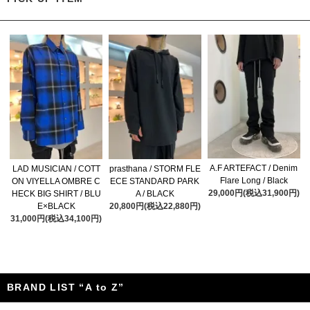
A.F ARTEFACT / Denim
LAD MUSICIAN / COTT
prasthana / STORM FLE
Flare Long / Black
ON VIYELLA OMBRE C
ECE STANDARD PARK
29,000円(税込31,900円)
HECK BIG SHIRT / BLU
A / BLACK
E×BLACK
20,800円(税込22,880円)
31,000円(税込34,100円)
BRAND LIST “A to Z”