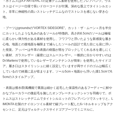
・ボトムスはA.F ARTEFACTの定番デニム素材を使用したフレアパンツ。ウエ
ストはイージー仕様で長いドローコードが付属。深めな股上でタイトシルエッ
ト。非常に伸縮性の高いストレッチデニムなのでストレスを感じない穿き心
地。
・ブーツはgroundsの“VORTEX SIDEGORE”。カット・ザ・ムーン＝月を半分
にカットしたような丸みのあるソールが特徴的。高さ約6.5cmのソールは極端
に柔らかい弾力性がある素材を使用し、フワフワと浮いたような新感覚な履き
心地。地面との接地面を極限まで減らしたソールの設計で見た目にも宙に浮い
た視覚。アッパーは牛革の表面の樹脂が雨をブロックしてくれる水を通しにく
い素材、ガラスレザー（厳密にはスムースレザー。一般的に分かりやすいのは
Dr.Martensで使用しているレザーでメンテナンスが簡単）を使用したサイドゴ
ア。履き口はスタイリッシュに細く設定していますが両サイドのゴムは幅広く
しているので綺麗に足が収まります。ソール5cm＋地面から浮いた踵1.5cmで6.
5cmのスタイルアップ。
・表面は撥水/防風機能で裏面は細かく起毛した保温性のあるフーディーに鮮や
かなブルーカラーの微起毛を施したオンブレーチェックシャツを羽織りで。ボ
トムスはストレッチデニムでタイトシルエットのフレアパンツでスッキリと。L
IMONTA 社製のナイロンツイル素材で錫プレート配した6パネルキャップをアク
セントに、足元はヴォルテックスサイドゴアブーツでミニマルに。