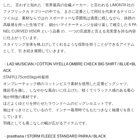
した。 言わずと知れた「世界最高の合繊メーカー」と言われる LIMONTA 社の
ファブリックカ テゴリーの中でも、まさに定番として同社を代表するナイロン
ツイルは、素材ならではの スポーティーな雰囲気は適度に残しながら、抜群の
高級感を持った生地です。 細かいマイナーチェンジを繰り返して確立した 6 PA
NEL CURVED VISOR という品番 の、一つの完成形と言える充実度を誇る内容
に仕上がっています。
スタイリング全体を格上げしてくれるような役割を担うことができるアイテム
として、引 き続き展開していきます。
・
LAD MUSICIAN / COTTON VIYELLA OMBRE CHECK BIG SHIRT / BLUE×BL
ACK
STAFF(175cm55kg)46着用
オンブレーチェック柄のコットンビエラ素材を使用した定番ビッグシャツ。
微起毛を施し、しなやかな風合いに仕上げた、軽くてリラックス感のある着心
地が特徴の素材です。
ほどよくゆとりを持たせたラウンドヘムのビッグシルエットです。
袖はすっきりとしているので、インナー着用時でももたつきなく袖通りを良く
しています。
羽織としても着こなしの幅が広がるアイテムです。
・
prasthana / STORM FLEECE STANDARD PARKA / BLACK