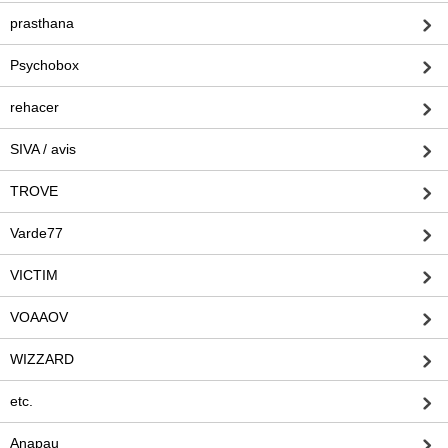
prasthana
Psychobox
rehacer
SIVA / avis
TROVE
Varde77
VICTIM
VOAAOV
WIZZARD
etc.
Anapau