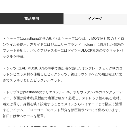
商品説明
イメージ
・キャップはprasthana定番の6パネルキャップは今回、LIMONTA 社製のナイロ
ンツイルを使用。左サイドにはジュエリーブランド「iolom」に特注した錫製の
プレートを配し、バックアジャスターにはドイツFIDLOCK社製のマグネットバ
ックルを搭載。
・シャツはLAD MUSICIANの薄手で微起毛を施したオンブレーチェック柄のコ
ットンビエラ素材を使用したビッグシャツ。裾はラウンドヘムで袖は程よい太
さでスッキリとしたビッグシルエット。
・トップスはprasthanaのポリエステル93%、ポリウレタン7%のロングフーデ
ィー。表面は撥水/防風機能で裏面は細かく起毛し、ストレッチ性のある素材。
着丈は長く、身幅を狭く設定することでメインからレイヤードまで幅広く活躍
するアイテム。ドローコードのエンド部分を熱圧着ラバーにて留めています。
袖口にはサムホールを配置。