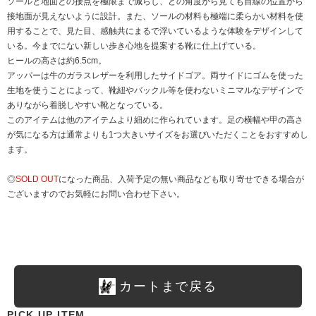
ソールと地面との接点を極限まで減らし、どの角度から見ても目線の位置から
接地面が見えないように設計。また、ソールの材料も極端に柔らかい材料を使
用することで、見た目、感触共にまるで浮いているような体験をデザインして
いる。今までにない新しい歩き心地を提案する靴に仕上げている。
ヒールの高さは約6.5cm。
アッパーは牛のガラスレザーを利用したサイドゴア。両サイドにゴムを使った
生地を使うことによって、靴紐やバックル等を使わないミニマルなデザインで
ありながら着脱しやすい靴となっている。
このアイテムは他のアイテムより細めに作られています。足の横幅や甲の高さ
が気になる方は通常よりも1つ大きいサイズをお選びいただくことをおすすめし
ます。
◎
SOLD OUT
になった商品、入荷予定の無い商品なども取り寄せできる場合が
ございますのでお気軽にお問い合わせ下さい。
カートまで戻る
PICK UP ITEM