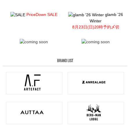
PriceDown SALE
glamb '26
Winter
8月23日(日)20時予約〆切
BRAND LIST