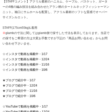
【STAFFコメント】アクリル素材のハニカム、ケーブル、バスケット、ガータ
ーの4種の編み技法を組み合わせたアラン柄のタートルネックフィッシャーマン
ニット。袖口にサムホールを配置し、アクリル素材のソフトな質感でオーバー
サイズシルエット。
STAFF(175cm55kg)L着用
※
glambの寸法に関してはglamb側で採寸した寸法を表示しております。当店で
の採寸をご希望の方は大変お手数ですが下記の『商品お問い合わせ』からお問
い合わせ下さいませ。
☆
インスタで動画を掲載中・1/17
☆
インスタで動画を掲載中・12/24
☆
インスタで動画を掲載中・11/16
☆
インスタで動画を掲載中・10/6
★
ブログで紹介中・1/17
★
ブログで紹介中・12/24
★
ブログで紹介中・11/16
★
ブログで紹介中・10/6
☆
YouTubeで動画を掲載中・1/17
☆
YouTubeで動画を掲載中・12/24