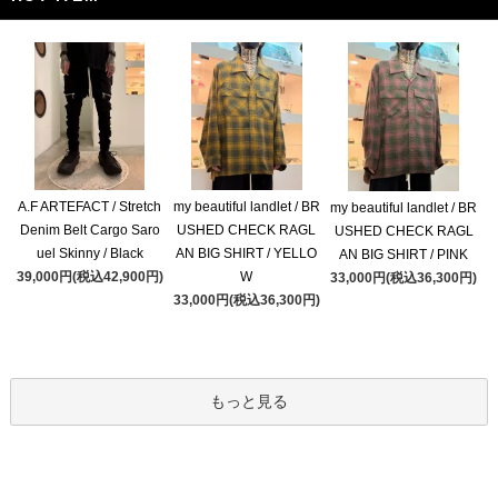
A.F ARTEFACT / Stretch
my beautiful landlet / BR
my beautiful landlet / BR
Denim Belt Cargo Saro
USHED CHECK RAGL
USHED CHECK RAGL
uel Skinny / Black
AN BIG SHIRT / YELLO
AN BIG SHIRT / PINK
39,000円(税込42,900円)
W
33,000円(税込36,300円)
33,000円(税込36,300円)
もっと見る