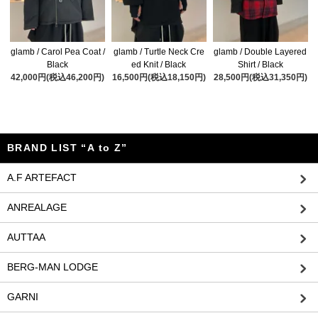
glamb / Carol Pea Coat /
glamb / Turtle Neck Cre
glamb / Double Layered
Black
ed Knit / Black
Shirt / Black
42,000円(税込46,200円)
16,500円(税込18,150円)
28,500円(税込31,350円)
BRAND LIST “A to Z”
A.F ARTEFACT
ANREALAGE
AUTTAA
BERG-MAN LODGE
GARNI