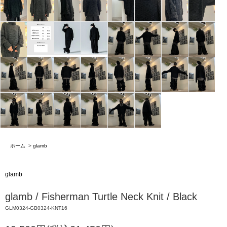
ホーム
>
glamb
glamb
glamb / Fisherman Turtle Neck Knit / Black
GLM0324-GB0324-KNT16