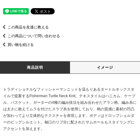
この商品を友達に教える
この商品について問い合わせる
買い物を続ける
商品説明
イメージ
トラディショナルなフィッシャーマンニットを温もりあるタートルネックスタ
イルで提案するFisherman Turtle Neck Knit。テキスタイルはハニカム、ケーブ
ル、バスケット、ガーターの4種の編み技法を組み合わせたアラン柄。編み糸に
は太さに敢えてムラを付けたスラブ糸を使用しており、柄の質感に素材の凹凸
が加わってより立体的なテクスチャを表現します。ボディはドロップショルダ
ーのビッグシルエット。袖口のリブ分に配されたサムホールもスタイリングに
アクセントを加えます。