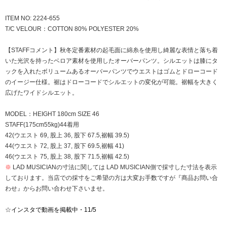
ITEM NO: 2224-655
T/C VELOUR：COTTON 80% POLYESTER 20%
【STAFFコメント】秋冬定番素材の起毛面に綿糸を使用し綺麗な表情と落ち着
いた光沢を持ったベロア素材を使用したオーバーパンツ。シルエットは膝にタ
ックを入れたボリュームあるオーバーパンツでウエストはゴムとドローコード
のイージー仕様。裾はドローコードでシルエットの変化が可能。裾幅を大きく
広げたワイドシルエット。
MODEL：HEIGHT 180cm SIZE 46
STAFF(175cm55kg)44着用
42(ウエスト 69, 股上 36, 股下 67.5,裾幅 39.5)
44(ウエスト 72, 股上 37, 股下 69.5,裾幅 41)
46(ウエスト 75, 股上 38, 股下 71.5,裾幅 42.5)
※
LAD MUSICIANの寸法に関しては LAD MUSICIAN側で採寸した寸法を表示
しております。当店での採寸をご希望の方は大変お手数ですが『商品お問い合
わせ』からお問い合わせ下さいませ。
☆
インスタで動画を掲載中・11/5