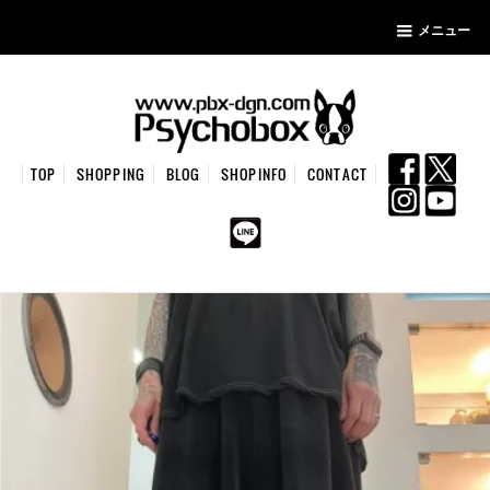
メニュー
TOP
SHOPPING
BLOG
SHOPINFO
CONTACT