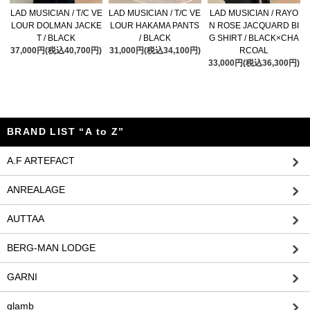
LAD MUSICIAN / T/C VE
LAD MUSICIAN / T/C VE
LAD MUSICIAN / RAYO
LOUR DOLMAN JACKE
LOUR HAKAMA PANTS
N ROSE JACQUARD BI
T / BLACK
/ BLACK
G SHIRT / BLACK×CHA
37,000円(税込40,700円)
31,000円(税込34,100円)
RCOAL
33,000円(税込36,300円)
BRAND LIST “A to Z”
A.F ARTEFACT
ANREALAGE
AUTTAA
BERG-MAN LODGE
GARNI
glamb