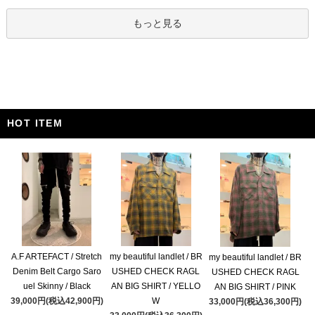
もっと見る
HOT ITEM
A.F ARTEFACT / Stretch
my beautiful landlet / BR
my beautiful landlet / BR
Denim Belt Cargo Saro
USHED CHECK RAGL
USHED CHECK RAGL
uel Skinny / Black
AN BIG SHIRT / YELLO
AN BIG SHIRT / PINK
39,000円(税込42,900円)
W
33,000円(税込36,300円)