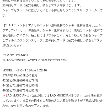
裏面は綿素材を使用することで着心地を良くしています。
立体的なフードに菊穴を施し、被るとマスク形状になります。
シャープなフォルムにほどよくゆとりを持たせたラグランスリーブパーカーで
す。
【STAFFコメント】アクリルコットン混紡素材のシャギー素材を使用したジッ
プアップパーカー。保温性高いシャギー素材を表地に、裏地はコットン素材で
着心地良いアイテム。袖と裾にはリブを付けず、程よくゆとりのあるシャープ
なフォルムのラグランスリーブ。立体的なフードに菊穴を施し、被るとマスク
形状になります。
ITEM NO: 2224-602
SHAGGY SWEAT：ACRYLIC 58% COTTON 42%
MODEL：HEIGHT 180cm SIZE 46
STAFF(175cm55kg)46着用
42(着丈69,身幅69袖丈78.5)
44(着丈71,身幅71袖丈80.5)
46(着丈73,身幅72袖丈82.5)
※
LAD MUSICIANの寸法に関しては LAD MUSICIAN側で採寸した寸法を表示
しております。当店での採寸をご希望の方は大変お手数ですが『商品お問い合
わせ』からお問い合わせ下さいませ。