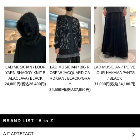
LAD MUSICIAN / LOOP
LAD MUSICIAN / BIG R
LAD MUSICIAN / T/C VE
YARN SHAGGY KNIT B
OSE W JACQUARD CA
LOUR HAKAMA PANTS
ALACLAVA / BLACK
RDIGAN / BLACK×GRA
/ BLACK
24,000円(税込26,400円)
Y
31,000円(税込34,100円)
34,500円(税込37,950円)
BRAND LIST “A to Z”
A.F ARTEFACT