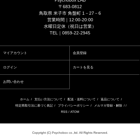
Psychobox LAB
〒683-0812
鳥取県 米子市 角盤町 1－27－6
営業時間｜12:00-20:00
水曜日定休（祝日は営業）
TEL｜0859-22-2945
マイアカウント
会員登録
ログイン
カートを見る
お問い合わせ
ホーム
/
支払い方法について
/
配送・送料について
/
返品について
/
特定商取引法に基づく表記
/
プライバシーポリシー
/
メルマガ登録・解除
/ /
RSS
/
ATOM
Copyright (C) Psychobox co.,ltd. All Rights Reserved.