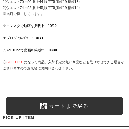
1(ウエスト70～90,股上44,股下75,腿幅19,裾幅13)
2(ウエスト74～92,股上45,股下75,腿幅19,裾幅14)
※当店で採寸しています。
☆
インスタで動画を掲載中・10/30
★
ブログで紹介中・10/30
☆
YouTubeで動画を掲載中・10/30
◎
SOLD OUT
になった商品、入荷予定の無い商品なども取り寄せできる場合が
ございますのでお気軽にお問い合わせ下さい。
カートまで戻る
PICK UP ITEM