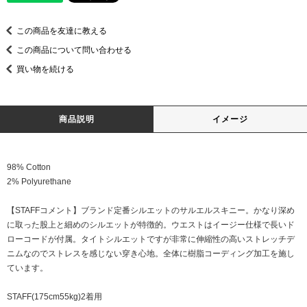
この商品を友達に教える
この商品について問い合わせる
買い物を続ける
商品説明
イメージ
98% Cotton
2% Polyurethane
【STAFFコメント】ブランド定番シルエットのサルエルスキニー。かなり深め
に取った股上と細めのシルエットが特徴的。ウエストはイージー仕様で長いド
ローコードが付属。タイトシルエットですが非常に伸縮性の高いストレッチデ
ニムなのでストレスを感じない穿き心地。全体に樹脂コーディング加工を施し
ています。
STAFF(175cm55kg)2着用