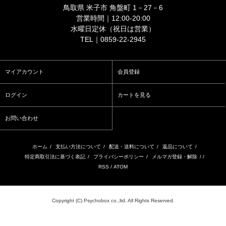
鳥取県 米子市 角盤町 1－27－6
営業時間｜12:00-20:00
水曜日定休（祝日は営業）
TEL｜0859-22-2945
マイアカウント
会員登録
ログイン
カートを見る
お問い合わせ
ホーム
/
支払い方法について
/
配送・送料について
/
返品について
/
特定商取引法に基づく表記
/
プライバシーポリシー
/
メルマガ登録・解除
/ /
RSS
/
ATOM
Copyright (C) Psychobox co.,ltd. All Rights Reserved.