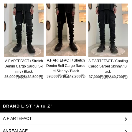
A.F ARTEFACT / Stretch
A.F ARTEFACT / Stretch
A.F ARTEFACT / Coating
Denim Belt Cargo Sarou
Denim Cargo Saroul Ski
Cargo Saroel Skinny / Bl
el Skinny / Black
nny / Black
ack
39,000円(税込42,900円)
35,000円(税込38,500円)
37,000円(税込40,700円)
BRAND LIST “A to Z”
A.F ARTEFACT
ANREALAGE