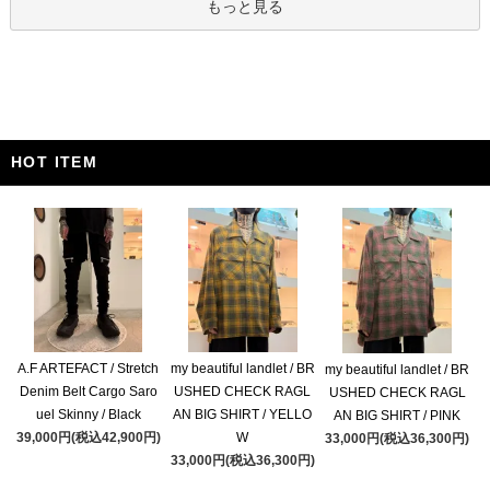
もっと見る
HOT ITEM
A.F ARTEFACT / Stretch
my beautiful landlet / BR
my beautiful landlet / BR
Denim Belt Cargo Saro
USHED CHECK RAGL
USHED CHECK RAGL
uel Skinny / Black
AN BIG SHIRT / YELLO
AN BIG SHIRT / PINK
39,000円(税込42,900円)
W
33,000円(税込36,300円)
33,000円(税込36,300円)