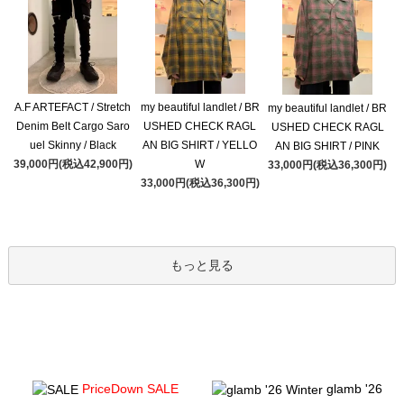
A.F ARTEFACT / Stretch
my beautiful landlet / BR
my beautiful landlet / BR
Denim Belt Cargo Saro
USHED CHECK RAGL
USHED CHECK RAGL
uel Skinny / Black
AN BIG SHIRT / YELLO
AN BIG SHIRT / PINK
39,000円(税込42,900円)
W
33,000円(税込36,300円)
33,000円(税込36,300円)
もっと見る
PriceDown SALE
glamb '26