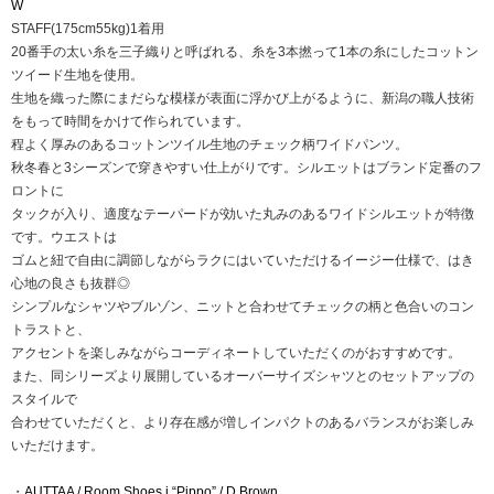
W
STAFF(175cm55kg)1着用
20番手の太い糸を三子織りと呼ばれる、糸を3本撚って1本の糸にしたコットン
ツイード生地を使用。
生地を織った際にまだらな模様が表面に浮かび上がるように、新潟の職人技術
をもって時間をかけて作られています。
程よく厚みのあるコットンツイル生地のチェック柄ワイドパンツ。
秋冬春と3シーズンで穿きやすい仕上がりです。シルエットはブランド定番のフ
ロントに
タックが入り、適度なテーパードが効いた丸みのあるワイドシルエットが特徴
です。ウエストは
ゴムと紐で自由に調節しながらラクにはいていただけるイージー仕様で、はき
心地の良さも抜群◎
シンプルなシャツやブルゾン、ニットと合わせてチェックの柄と色合いのコン
トラストと、
アクセントを楽しみながらコーディネートしていただくのがおすすめです。
また、同シリーズより展開しているオーバーサイズシャツとのセットアップの
スタイルで
合わせていただくと、より存在感が増しインパクトのあるバランスがお楽しみ
いただけます。
・
AUTTAA / Room Shoes i “Pippo” / D.Brown