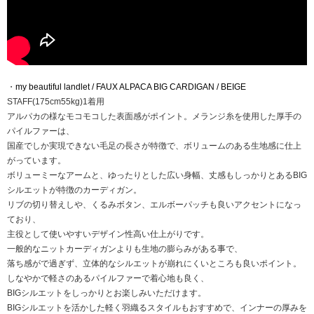
・
my beautiful landlet / FAUX ALPACA BIG CARDIGAN / BEIGE
STAFF(175cm55kg)1着用
アルパカの様なモコモコした表面感がポイント。メランジ糸を使用した厚手の
パイルファーは、
国産でしか実現できない毛足の長さが特徴で、ボリュームのある生地感に仕上
がっています。
ボリューミーなアームと、ゆったりとした広い身幅、丈感もしっかりとあるBIG
シルエットが特徴のカーディガン。
リブの切り替えしや、くるみボタン、エルボーパッチも良いアクセントになっ
ており、
主役として使いやすいデザイン性高い仕上がりです。
一般的なニットカーディガンよりも生地の膨らみがある事で、
落ち感がで過ぎず、立体的なシルエットが崩れにくいところも良いポイント。
しなやかで軽さのあるパイルファーで着心地も良く、
BIGシルエットをしっかりとお楽しみいただけます。
BIGシルエットを活かした軽く羽織るスタイルもおすすめで、インナーの厚みを