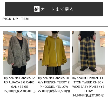
カートまで戻る
PICK UP ITEM
my beautiful landlet / FA
my beautiful landlet / HE
my beautiful landlet / CO
UX ALPACA BIG CARDI
AVY FRENCH TERRY ZI
TTON TWEED CHECK
GAN / BEIGE
P HOODIE / YELLOW
WIDE EASY PANTS / YE
35,000円(税込38,500円)
27,800円(税込30,580円)
LLOW
24,800円(税込27,280円)