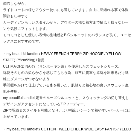
調節しながら、
ライトコートの様なアウター使いにも適しています。自由に羽織れる事で体温
調節もしやすく、
カーディガンらしいスタイルから、アウターの様な着方まで幅広く様々なシー
ンや気候にフィットします。
モコモコとした優しい表情の生地感とBIGシルエットのバランスが良く、ユニセ
ックスにおすすめです。
・
my beautiful landlet / HEAVY FRENCH TERRY ZIP HOODIE / YELLOW
STAFF(175cm55kg)1着用
ULTIMA ORDINARY（サンホーキン綿）を使用したスウェットシリーズ。
綿花そのものの柔らかさを感じてもらう為、非常に貴重な原綿を出来るだけ繊
維にダメージがつかないよう
手間暇をかけて仕上げている糸を用いた、肌触りと着心地の良いスウェット生
地を使用。
my beautiful landlet 定番のルーズシルエットと、スウィッチングの切り替えし
デザインがアクセントになっているZIPフーディー。
ZIPで羽織るスタイルも可能となり、より幅広いシーンで着やすいパーカーに仕
上がっています。
・
my beautiful landlet / COTTON TWEED CHECK WIDE EASY PANTS / YELLO