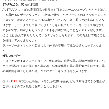
STAFF(175cm55kg)42着用
AUTTAA(アウッタ)の定番商品で外履きも可能なルームシューズ。かかとを踏ん
でも履けるレザースリッポン。1枚革で仕立てたバブーシュのようなルームシュ
ーズです。かかととつま先には芯材は入っていない為、柔らかな足あたりとな
ります。リラックスして履いて頂くことを前提にしている為、サイズ感は少し
大きめです。通常よりもワンサイズ下をお選び頂くことをオススメ致します。
(かかとはあえて折りたたんでいるデザインとなります。その為上げて履くこと
を推奨しておりません。）
ラバーソール＋マッケイ製法により外での着用も可能な仕様となっておりま
す。
■Pippoレザー
イタリアンオイルスエードタイプ。他には無い独特な革の表情が特徴です。バ
ケッタ製法で丁寧に作られた革の為、経年変化後も革の雰囲気が良いです。革
の裏面側を加工した革の為、所々にクラッキング部分が入ります。
◎
SOLD OUT
になった商品、入荷予定の無い商品なども取り寄せできる場合が
ございますのでお気軽にお問い合わせ下さい。