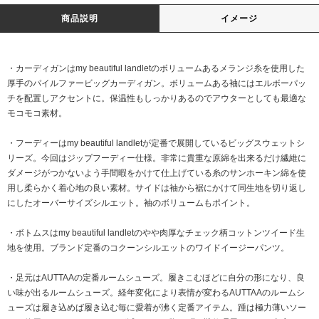
商品説明
イメージ
・カーディガンはmy beautiful landletのボリュームあるメランジ糸を使用した
厚手のパイルファービッグカーディガン。ボリュームある袖にはエルボーパッ
チを配置しアクセントに。保温性もしっかりあるのでアウターとしても最適な
モコモコ素材。
・フーディーはmy beautiful landletが定番で展開しているビッグスウェットシ
リーズ。今回はジップフーディー仕様。非常に貴重な原綿を出来るだけ繊維に
ダメージがつかないよう手間暇をかけて仕上げている糸のサンホーキン綿を使
用し柔らかく着心地の良い素材。サイドは袖から裾にかけて同生地を切り返し
にしたオーバーサイズシルエット。袖のボリュームもポイント。
・ボトムスはmy beautiful landletのやや肉厚なチェック柄コットンツイード生
地を使用。ブランド定番のコクーンシルエットのワイドイージーパンツ。
・足元はAUTTAAの定番ルームシューズ。履きこむほどに自分の形になり、良
い味が出るルームシューズ。経年変化により表情が変わるAUTTAAのルームシ
ューズは履き込めば履き込む毎に愛着が沸く定番アイテム。踵は極力薄いソー