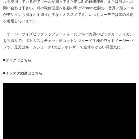
ルを使用しているのでソールが減ってきた際は町の靴修理屋、または当店へお
問い合わせ下さい。町の靴修理屋へ依頼の際はVibram社製の一番薄い踵ソール
がデザインも損なわず減りが少なくオススメです。いつもコーデでは黒の私物
を着用しています。
・オーバーサイズビッグジップフーディーにアルパカ風のビッグカーディガン
を羽織りで。ボトムスはチェック柄コットンツイード生地のワイドイージーパ
ンツ。足元はルームシューズ1のピッポレザーで全体をゆるい雰囲気に。
■
ブログはこちら
■
インスタ動画はこちら