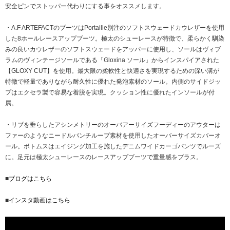
安全ピンでストッパー代わりにする事をオススメします。
・A.F ARTEFACTのブーツはPortaille別注のソフトスウェードカウレザーを使用
した8ホールレースアップブーツ。極太のシューレースが特徴で、柔らかく馴染
みの良いカウレザーのソフトスウェードをアッパーに使用し、ソールはヴィブ
ラムのヴィンテージソールである「Gloxina ソール」からインスパイアされた
【GLOXY CUT】を使用。最大限の柔軟性と快適さを実現するための深い溝が
特徴で軽量でありながら耐久性に優れた発泡素材のソール。内側のサイドジッ
プはエクセラ製で容易な着脱を実現。クッション性に優れたインソールが付
属。
・リブを垂らしたアシンメトリーのオーバアーサイズフーディーのアウターは
ファーのようなニードルパンチループ素材を使用したオーバーサイズカバーオ
ール。ボトムスはエイジング加工を施したデニムワイドカーゴパンツでルーズ
に。足元は極太シューレースのレースアップブーツで重量感をプラス。
■
ブログはこちら
■
インスタ動画はこちら