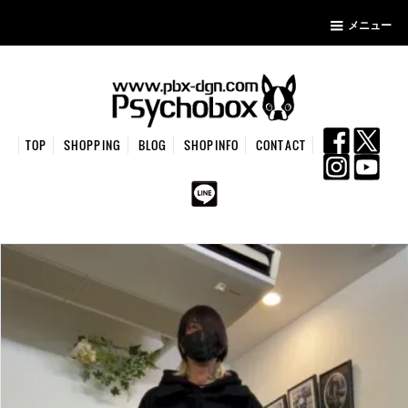
メニュー
TOP
SHOPPING
BLOG
SHOPINFO
CONTACT