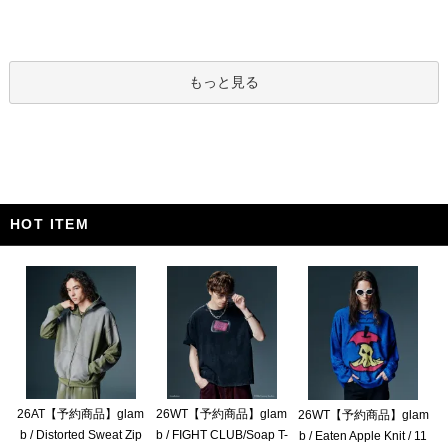
もっと見る
HOT ITEM
26AT【予約商品】glam
26WT【予約商品】glam
26WT【予約商品】glam
b / Distorted Sweat Zip
b / FIGHT CLUB/Soap T-
b / Eaten Apple Knit / 11