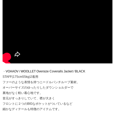
・
VOAAOV / WOOLLET Oversize Coveralls Jacket / BLACK
STAFF(175cm55kg)2着用
ファーのような表情を持つニードルパンチループ素材。
オーバーサイズのゆったりしたダウンショルダーで
裏地がなく軽い着心地です。
首元がすっきりしていて、襟が大きく
フロントに２つのBIGなポケットがついているなど
細かなディテールも特徴のアイテムです。