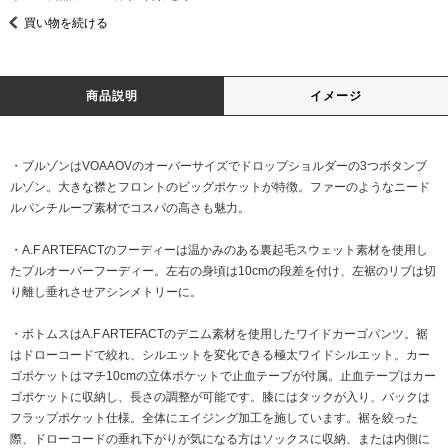
買い物を続ける
商品説明
イメージ
・ブルゾンはVOAAOVのオーバーサイズでドロップショルダーの3つボタンブ
ルゾン。大きな襟とフロントのビッグポケットが特徴。ファーのようなニード
ルパンチループ素材でコスパの高さも魅力。
・A.F ARTEFACTのフーディーは温かみのある裏起毛スウェット素材を使用し
たプルオーバーフーディー。左右の身頃は10cmの段差を付け、左裾のリブは切
り離し垂れさせアシンメトリーに。
・ボトムスはA.F ARTEFACTのデニム素材を使用したワイドカーゴパンツ。裾
はドローコードで絞れ、シルエットを変化できる極太ワイドシルエット。カー
ゴポケットはマチ10cmの立体ポケットで止血テープが付属。止血テープはカー
ゴポケットに収納し、長さの調整が可能です。膝にはタックが入り、バックは
フラップポケット仕様。全体にエイジング加工を施しています。裾を絞った
際、ドローコードの垂れ下がりが気になる方はソックスに収納、または内側に