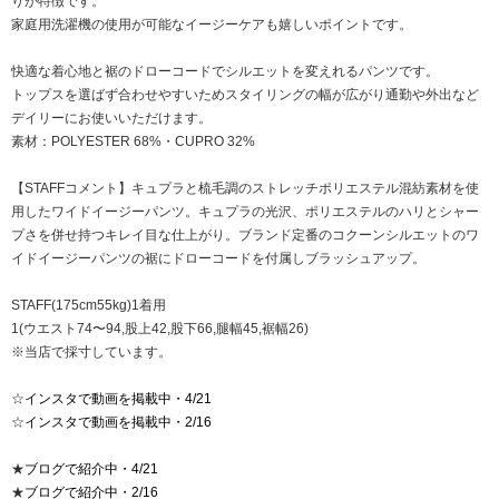
りが特徴です。
家庭用洗濯機の使用が可能なイージーケアも嬉しいポイントです。
快適な着心地と裾のドローコードでシルエットを変えれるパンツです。
トップスを選ばず合わせやすいためスタイリングの幅が広がり通勤や外出など
デイリーにお使いいただけます。
素材：POLYESTER 68%・CUPRO 32%
【STAFFコメント】キュプラと梳毛調のストレッチポリエステル混紡素材を使
用したワイドイージーパンツ。キュプラの光沢、ポリエステルのハリとシャー
プさを併せ持つキレイ目な仕上がり。ブランド定番のコクーンシルエットのワ
イドイージーパンツの裾にドローコードを付属しブラッシュアップ。
STAFF(175cm55kg)1着用
1(ウエスト74〜94,股上42,股下66,腿幅45,裾幅26)
※当店で採寸しています。
☆
インスタで動画を掲載中・4/21
☆
インスタで動画を掲載中・2/16
★
ブログで紹介中・4/21
★
ブログで紹介中・2/16