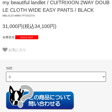
my beautiful landlet / CU/TRIXION 2WAY DOUB
LE CLOTH WIDE EASY PANTS / BLACK
MBL0125-WM07-PT251074
31,000円(税込34,100円)
在庫状況
SOLD OUT
お気に入り
SIZE