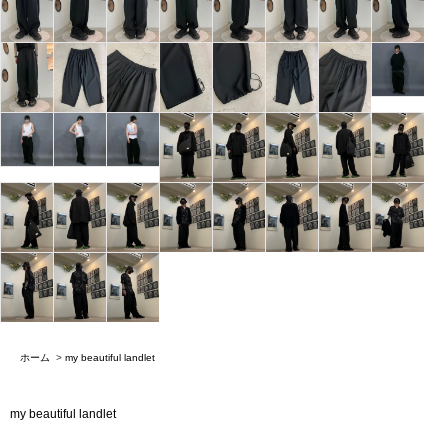
ホーム
>
my beautiful landlet
my beautiful landlet