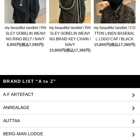
my beautiful landlet / PAI
my beautiful landlet / PAI
my beautiful landlet / CO
SLEY GOBELIN WEAVI
SLEY GOBELIN WEAVI
TTON LINEN BASEBAL
NG RING BELT / NAVY
NG BRAID KEY CHAIN /
L LOGO CAP / BLACK
6,900円(税込7,590円)
NAVY
15,800円(税込17,380円)
15,800円(税込17,380円)
BRAND LIST “A to Z”
A.F ARTEFACT
ANREALAGE
AUTTAA
BERG-MAN LODGE