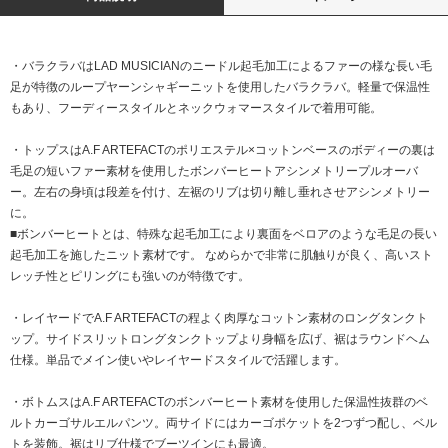
・バラクラバはLAD MUSICIANのニードル起毛加工によるファーの様な長い毛
足が特徴のループヤーンシャギーニットを使用したバラクラバ。軽量で保温性
もあり、フーディースタイルとネックウォマースタイルで着用可能。
・トップスはA.F ARTEFACTのポリエステル×コットンベースのボディーの裏は
毛足の短いファー素材を使用したボンバーヒートアシンメトリープルオーバ
ー。左右の身頃は段差を付け、左裾のリブは切り離し垂れさせアシンメトリー
に。
■ボンバーヒートとは、特殊な起毛加工により裏面をベロアのような毛足の長い
起毛加工を施したニット素材です。 なめらかで非常に肌触りが良く、高いスト
レッチ性とピリングにも強いのが特徴です。
・レイヤードでA.F ARTEFACTの程よく肉厚なコットン素材のロングタンクト
ップ。サイドスリットロングタンクトップより身幅を広げ、裾はラウンドヘム
仕様。単品でメイン使いやレイヤードスタイルで活躍します。
・ボトムスはA.F ARTEFACTのボンバーヒート素材を使用した保温性抜群のベ
ルトカーゴサルエルパンツ。両サイドにはカーゴポケットを2つずつ配し、ベル
トを装飾。裾はリブ仕様でブーツインにも最適。