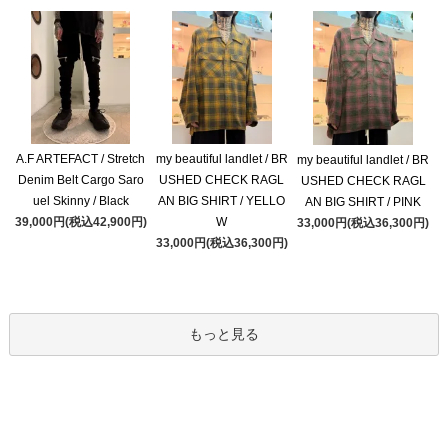
A.F ARTEFACT / Stretch
my beautiful landlet / BR
my beautiful landlet / BR
Denim Belt Cargo Saro
USHED CHECK RAGL
USHED CHECK RAGL
uel Skinny / Black
AN BIG SHIRT / YELLO
AN BIG SHIRT / PINK
39,000円(税込42,900円)
W
33,000円(税込36,300円)
33,000円(税込36,300円)
もっと見る