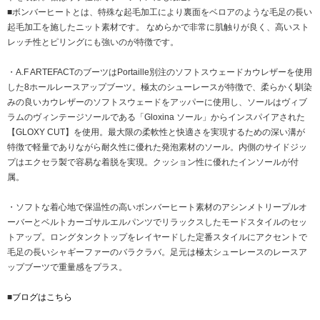
■ボンバーヒートとは、特殊な起毛加工により裏面をベロアのような毛足の長い
起毛加工を施したニット素材です。 なめらかで非常に肌触りが良く、高いスト
レッチ性とピリングにも強いのが特徴です。
・A.F ARTEFACTのブーツはPortaille別注のソフトスウェードカウレザーを使用
した8ホールレースアップブーツ。極太のシューレースが特徴で、柔らかく馴染
みの良いカウレザーのソフトスウェードをアッパーに使用し、ソールはヴィブ
ラムのヴィンテージソールである「Gloxina ソール」からインスパイアされた
【GLOXY CUT】を使用。最大限の柔軟性と快適さを実現するための深い溝が
特徴で軽量でありながら耐久性に優れた発泡素材のソール。内側のサイドジッ
プはエクセラ製で容易な着脱を実現。クッション性に優れたインソールが付
属。
・ソフトな着心地で保温性の高いボンバーヒート素材のアシンメトリープルオ
ーバーとベルトカーゴサルエルパンツでリラックスしたモードスタイルのセッ
トアップ。ロングタンクトップをレイヤードした定番スタイルにアクセントで
毛足の長いシャギーファーのバラクラバ。足元は極太シューレースのレースア
ップブーツで重量感をプラス。
■
ブログはこちら