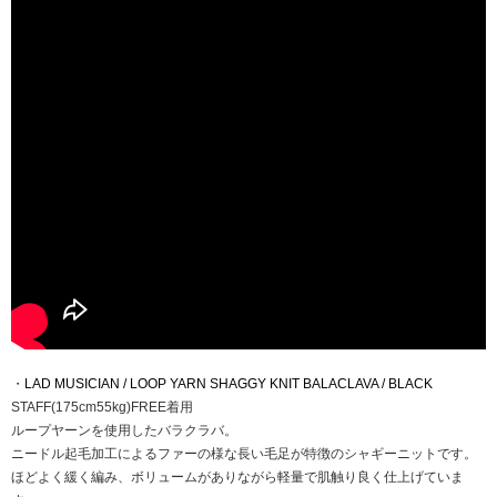
・
LAD MUSICIAN / LOOP YARN SHAGGY KNIT BALACLAVA / BLACK
STAFF(175cm55kg)FREE着用
ループヤーンを使用したバラクラバ。
ニードル起毛加工によるファーの様な長い毛足が特徴のシャギーニットです。
ほどよく緩く編み、ボリュームがありながら軽量で肌触り良く仕上げていま