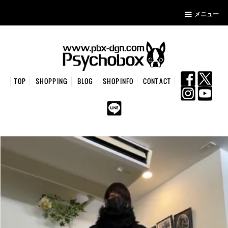
メニュー
TOP
SHOPPING
BLOG
SHOPINFO
CONTACT