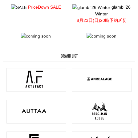
PriceDown SALE
glamb '26
Winter
8月23日(日)20時予約〆切
BRAND LIST