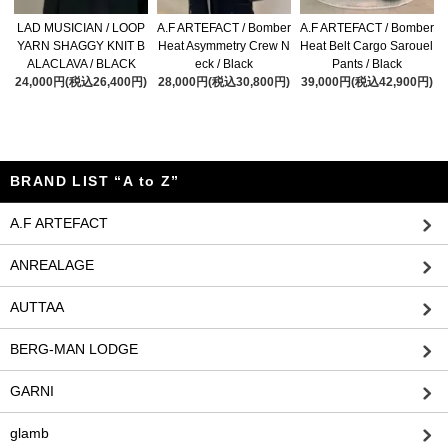
LAD MUSICIAN / LOOP
A.F ARTEFACT / Bomber
A.F ARTEFACT / Bomber
YARN SHAGGY KNIT B
Heat Asymmetry Crew N
Heat Belt Cargo Sarouel
ALACLAVA / BLACK
eck / Black
Pants / Black
24,000円(税込26,400円)
28,000円(税込30,800円)
39,000円(税込42,900円)
BRAND LIST “A to Z”
A.F ARTEFACT
ANREALAGE
AUTTAA
BERG-MAN LODGE
GARNI
glamb