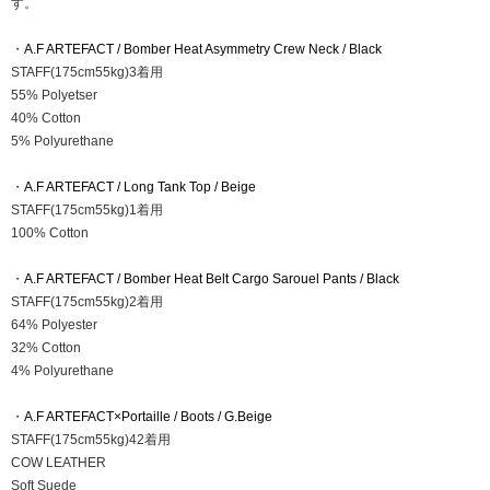
す。
・
A.F ARTEFACT / Bomber Heat Asymmetry Crew Neck / Black
STAFF(175cm55kg)3着用
55% Polyetser
40% Cotton
5% Polyurethane
・
A.F ARTEFACT / Long Tank Top / Beige
STAFF(175cm55kg)1着用
100% Cotton
・
A.F ARTEFACT / Bomber Heat Belt Cargo Sarouel Pants / Black
STAFF(175cm55kg)2着用
64% Polyester
32% Cotton
4% Polyurethane
・
A.F ARTEFACT×Portaille / Boots / G.Beige
STAFF(175cm55kg)42着用
COW LEATHER
Soft Suede