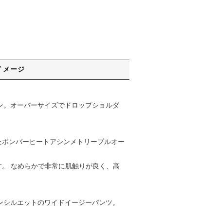
イメージ
ゾン。オーバーサイズでドロップショルダ
したボンバーヒートアシンメトリープルオー
。 なめらかで非常に肌触りが良く、高
コクーンシルエットのワイドイージーパンツ。