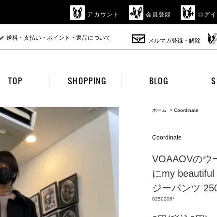
アカウント
会員登録
ログイ
送料・支払い・ポイント・返品について
メルマガ登録・解除
TOP
SHOPPING
BLOG
S
ホーム
>
Coordinate
Coordinate
VOAAOVの
にmy beauti
ジーパンツ 250
0250206*