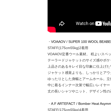
・
VOAAOV / SUPER 100 WOOL BEABER
STAFF(175cm55kg)2着用
VOAAOV定番ウール素材。 程よいス
テーラードジャケットのサイズ感やポケ
上品さのあるキレイ目な印象に仕上げた
ジャケット感覚よりも、しっかりとアウ
ゆったりとした身幅とアームホール。立
中に着るインナー次第で幅広いレイヤー
丈の長いシャツやニット、デザイン性の
・
A.F ARTEFACT / Bomber Heat Asymme
STAFF(175cm55kg)4着用