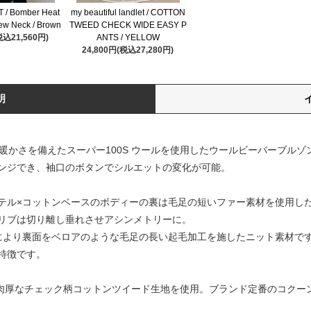
 / Bomber Heat
my beautiful landlet / COTTON
ew Neck / Brown
TWEED CHECK WIDE EASY P
税込21,560円)
ANTS / YELLOW
24,800円(税込27,280円)
明
と暖かさを備えたスーパー100S ウールを使用したウールビーバーブル
ンジでき、袖口のボタンでシルエットの変化が可能。
ポリエステル×コットンベースのボディーの裏は毛足の短いファー素材を使用
リブは切り離し垂れさせアシンメトリーに。
により裏面をベロアのような毛足の長い起毛加工を施したニット素材です
特徴です。
ndletのやや肉厚なチェック柄コットンツイード生地を使用。ブランド定番の