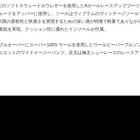
taille別注のソフトスウェードカウレザーを使用した8ホールレースアップ
ードをアッパーに使用し、ソールはヴィブラムのヴィンテージソールである
。最大限の柔軟性と快適さを実現するための深い溝が特徴で軽量でありな
着脱を実現。クッション性に優れたインソールが付属。
プルオーバーにスーパー100S ウールを使用したウールビーバーブルゾ
ルエットのワイドイージーパンツ。足元は極太シューレースのレースア