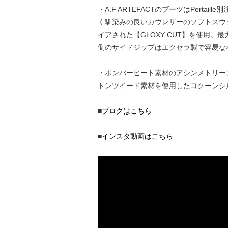
・A.F ARTEFACTのブーツはPor
く馴染みの良いカウレザーのソフトスウェ
イアされた【GLOXY CUT】を使用
側のサイドジップはエクセラ製で容易な
・ボンバーヒート素材のアシンメトリー
トンツイード素材を使用したコクーンシ
■
ブログはこちら
■
インスタ動画はこちら