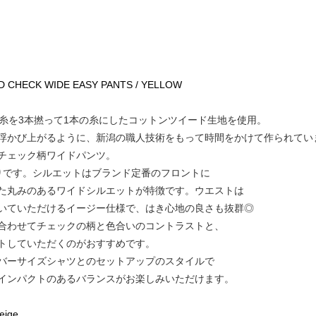
WEED CHECK WIDE EASY PANTS / YELLOW
、糸を3本撚って1本の糸にしたコットンツイード生地を使用。
浮かび上がるように、新潟の職人技術をもって時間をかけて作られてい
チェック柄ワイドパンツ。
りです。シルエットはブランド定番のフロントに
た丸みのあるワイドシルエットが特徴です。ウエストは
いていただけるイージー仕様で、はき心地の良さも抜群◎
合わせてチェックの柄と色合いのコントラストと、
トしていただくのがおすすめです。
バーサイズシャツとのセットアップのスタイルで
インパクトのあるバランスがお楽しみいただけます。
eige