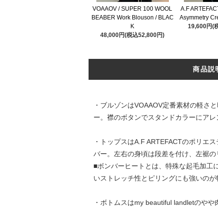
VOAAOV / SUPER 100 WOOL
A.F ARTEFACT
BEABER Work Blouson / BLAC
Asymmetry Cr
K
19,600円(
48,000円(税込52,800円)
商品説
・ブルゾンはVOAAOV定番素材の軽さ
ー。襟のボタンでスタンドカラーにアレ
・トップスはA.F ARTEFACTの
バー。左右の身頃は段差を付け、左裾の
■ボンバーヒートとは、特殊な起毛加工
いストレッチ性とピリングにも強いのが
・ボトムスはmy beautiful la