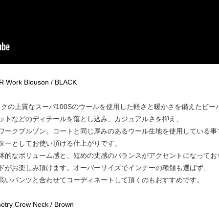
 Work Blouson / BLACK
ペックの上質なスーパ100Sのウールを使用した軽さと暖かさを備えたビー
ットなどのディテールを落とし込み、カジュアルさを抑え、
ワークブルゾン。コートと同じ厚みのあるウール生地を使用している事
ターとしてお使い頂ける仕上がりです。
体的なボリューム感と、短めの丈感のバランスがアクセントになってお
ドがお楽しみ頂けます。オーバーサイズでインナーの種類も選ばず、
高いパンツと合わせてコーディネートして頂くのもおすすめです。
try Crew Neck / Brown