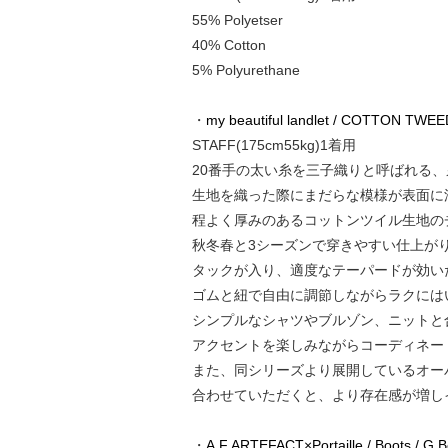
55% Polyetser
40% Cotton
5% Polyurethane
・
my beautiful landlet / COTTON T
STAFF(175cm55kg)1着用
20番手の太い糸を三子織りと呼ばれる
生地を織った際にまだらな模様が表面に
程よく厚みのあるコットンツイル生地の
秋冬春と3シーズンで穿きやすい仕上が
タックが入り、適度なテーパードが効い
ゴムと紐で自由に調節しながらラクには
シンプルなシャツやブルゾン、ニットと
アクセントを楽しみながらコーディネー
また、同シリーズより展開しているオー
合わせていただくと、より存在感が増し
・
A.F ARTEFACT×Portaille / Boots / G.B