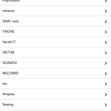
Psychobox
rehacer
SIVA / avis
TROVE
Varde77
VICTIM
VOAAOV
WIZZARD
etc.
Anapau
Seaing