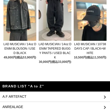
LAD MUSICIAN / 14oz D
LAD MUSICIAN / 14oz D
LAD MUSICIAN / 10738
ENIM BLOUSON / USE
ENIM TAPERED BUGG
DAYS CAP / BLACK×W
D BLACK
Y PANTS / USED BLAC
HITE
49,000円(税込53,900円)
K
10,500円(税込11,550円)
30,000円(税込33,000円)
BRAND LIST “A to Z”
A.F ARTEFACT
ANREALAGE