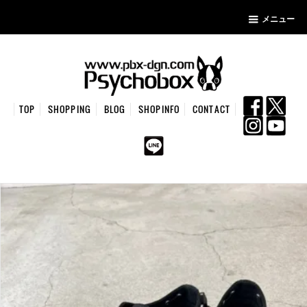
メニュー
TOP
SHOPPING
BLOG
SHOPINFO
CONTACT