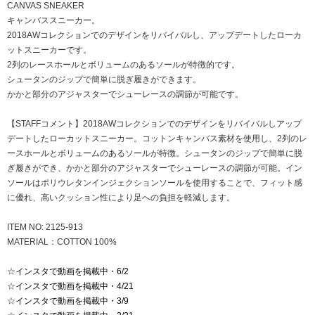
CANVAS SNEAKER
キャンバススニーカー。
2018AWコレクションでのデザインをリバイバルし、アップデートしたローカ
ットスニーカーです。
2列のレースホールとボリュームのあるソールが特徴的です。
シュータンのジップで簡単に脱ぎ履きができます。
かかと部分のアジャスターでシューレースの調節が可能です。
【STAFFコメント】2018AWコレクションでのデザインをリバイバルしアップ
デートしたローカットスニーカー。コットンキャンバス素材を使用し、2列のレ
ースホールとボリュームのあるソールが特徴。シュータンのジップで簡単に脱
ぎ履きができ、かかと部分のアジャスターでシューレースの調節が可能。イン
ソールはポリウレタンインジェクションソールを使用することで、フィット感
に優れ、高いクッション性により足への負担を軽減します。
ITEM NO: 2125-913
MATERIAL：COTTON 100%
☆
インスタで動画を掲載中・6/2
☆
インスタで動画を掲載中・4/21
☆
インスタで動画を掲載中・3/9