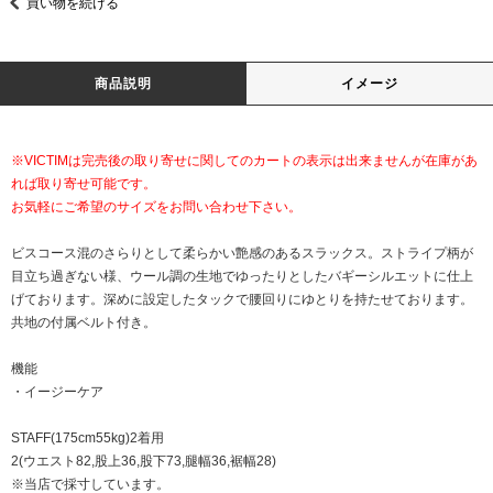
買い物を続ける
商品説明
イメージ
※VICTIMは完売後の取り寄せに関してのカートの表示は出来ませんが在庫があ
れば取り寄せ可能です。
お気軽にご希望のサイズをお問い合わせ下さい。
ビスコース混のさらりとして柔らかい艶感のあるスラックス。ストライプ柄が
目立ち過ぎない様、ウール調の生地でゆったりとしたバギーシルエットに仕上
げております。深めに設定したタックで腰回りにゆとりを持たせております。
共地の付属ベルト付き。
機能
・イージーケア
STAFF(175cm55kg)2着用
2(ウエスト82,股上36,股下73,腿幅36,裾幅28)
※当店で採寸しています。