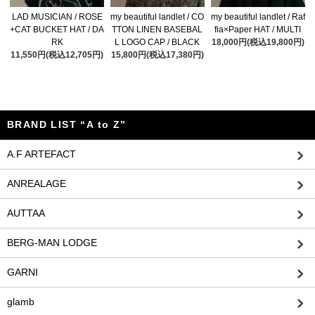
LAD MUSICIAN / ROSE
my beautiful landlet / CO
my beautiful landlet / Raf
+CAT BUCKET HAT / DA
TTON LINEN BASEBAL
fia×Paper HAT / MULTI
RK
L LOGO CAP / BLACK
18,000円(税込19,800円)
11,550円(税込12,705円)
15,800円(税込17,380円)
BRAND LIST “A to Z”
A.F ARTEFACT
ANREALAGE
AUTTAA
BERG-MAN LODGE
GARNI
glamb