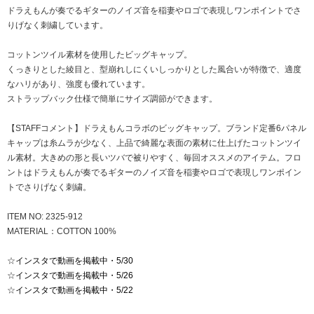
ドラえもんが奏でるギターのノイズ音を稲妻やロゴで表現しワンポイントでさ
りげなく刺繍しています。
コットンツイル素材を使用したビッグキャップ。
くっきりとした綾目と、型崩れしにくいしっかりとした風合いが特徴で、適度
なハリがあり、強度も優れています。
ストラップバック仕様で簡単にサイズ調節ができます。
【STAFFコメント】ドラえもんコラボのビッグキャップ。ブランド定番6パネル
キャップは糸ムラが少なく、上品で綺麗な表面の素材に仕上げたコットンツイ
ル素材。大きめの形と長いツバで被りやすく、毎回オススメのアイテム。フロ
ントはドラえもんが奏でるギターのノイズ音を稲妻やロゴで表現しワンポイン
トでさりげなく刺繍。
ITEM NO: 2325-912
MATERIAL：COTTON 100%
☆
インスタで動画を掲載中・5/30
☆
インスタで動画を掲載中・5/26
☆
インスタで動画を掲載中・5/22