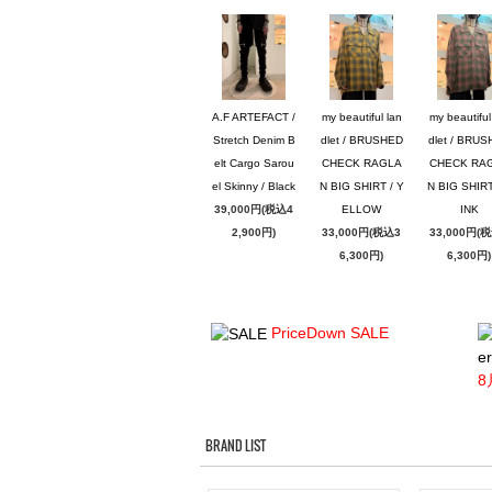
A.F ARTEFACT /
my beautiful lan
my beautiful
Stretch Denim B
dlet / BRUSHED
dlet / BRU
elt Cargo Sarou
CHECK RAGLA
CHECK RA
el Skinny / Black
N BIG SHIRT / Y
N BIG SHIRT
39,000円(税込4
ELLOW
INK
2,900円)
33,000円(税込3
33,000円(
6,300円)
6,300円)
PriceDown SALE
er
8
BRAND LIST