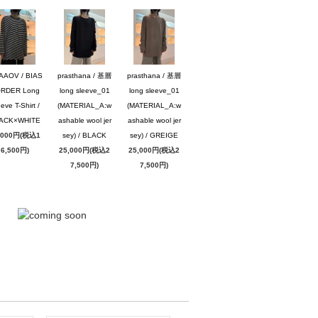
AAOV / BIAS
prasthana / 基層
prasthana / 基層
RDER Long
long sleeve_01
long sleeve_01
eve T-Shirt /
(MATERIAL_A:w
(MATERIAL_A:w
ACK×WHITE
ashable wool jer
ashable wool jer
,000円(税込1
sey) / BLACK
sey) / GREIGE
6,500円)
25,000円(税込2
25,000円(税込2
7,500円)
7,500円)