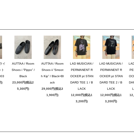
ブライ
AUTTAA / Room
AUTTAA / Room
LAD MUSICIAN /
LAD MUSICIAN /
LAD
ット
Shoes i “Pippo” /
Shoes ii “Smoot
PERMANENT R
PERMANENT R
PE
03
Black
h Kip” / Black×Bl
OCKER pt STAN
OCKER pt STAN
OC
円)
23,000円(税込2
ack
DARD TEE 1 / B
DARD TEE 2 / B
DAR
5,300円)
29,000円(税込3
LACK
LACK
1,900円)
12,000円(税込1
12,000円(税込1
12
3,200円)
3,200円)