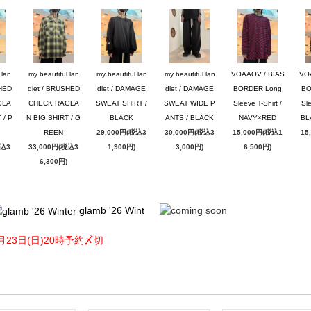
 lan
my beautiful lan
my beautiful lan
my beautiful lan
VOAAOV / BIAS
VO
SHED
dlet / BRUSHED
dlet / DAMAGE
dlet / DAMAGE
BORDER Long
BO
GLA
CHECK RAGLA
SWEAT SHIRT /
SWEAT WIDE P
Sleeve T-Shirt /
Sle
 / P
N BIG SHIRT / G
BLACK
ANTS / BLACK
NAVY×RED
BL
REEN
29,000円(税込3
30,000円(税込3
15,000円(税込1
15
税込3
33,000円(税込3
1,900円)
3,000円)
6,500円)
6,300円)
glamb '26 Wint
月23日(日)20時予約〆切