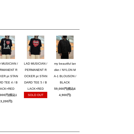
 MUSICIAN /
LAD MUSICIAN /
my beautiful lan
RMANENT R
PERMANENT R
dlet / NYLON M
KER pt STAN
OCKER pt STAN
A-1 BLOUSON /
D TEE 4 / B
DARD TEE 5 / B
BLACK
LACK×RED
LACK×RED
59,000円(税込6
,000円(税込1
SOLD OUT
4,900円)
3,200円)