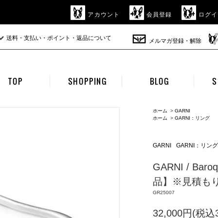
アカウント
会員登録
ログイ
送料・支払い・ポイント・返品について
メルマガ登録・解除
TOP
SHOPPING
BLOG
S
ホーム
>
GARNI
ホーム
>
GARNI：リング
GARNI
GARNI：リング
GARNI / Bar
品】※見積も
GR25007
32,000円(税込3