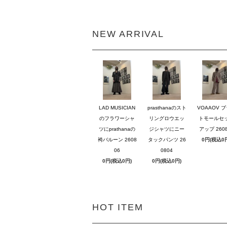
NEW ARRIVAL
LAD MUSICIAN
prasthanaのスト
VOAAOV 
のフラワーシャ
リングロウエッ
トモールセ
ツにprathanaの
ジシャツにニー
アップ 2608
袴バルーン 2608
タックパンツ 26
0円(税込0
06
0804
0円(税込0円)
0円(税込0円)
HOT ITEM