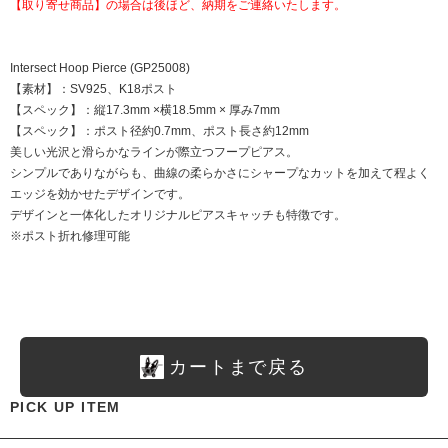
【取り寄せ商品】の場合は後ほど、納期をご連絡いたします。
Intersect Hoop Pierce (GP25008)
【素材】：SV925、K18ポスト
【スペック】：縦17.3mm ×横18.5mm × 厚み7mm
【スペック】：ポスト径約0.7mm、ポスト長さ約12mm
美しい光沢と滑らかなラインが際立つフープピアス。
シンプルでありながらも、曲線の柔らかさにシャープなカットを加えて程よく
エッジを効かせたデザインです。
デザインと一体化したオリジナルピアスキャッチも特徴です。
※ポスト折れ修理可能
カートまで戻る
PICK UP ITEM