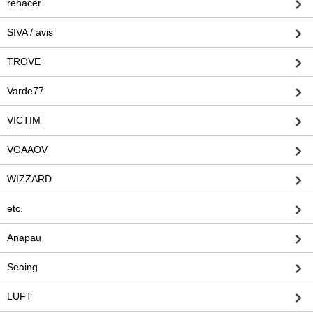
rehacer
SIVA / avis
TROVE
Varde77
VICTIM
VOAAOV
WIZZARD
etc.
Anapau
Seaing
LUFT