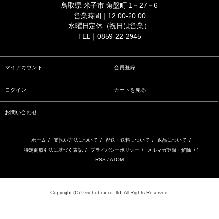
鳥取県 米子市 角盤町 1－27－6
営業時間｜12:00-20:00
水曜日定休（祝日は営業）
TEL｜0859-22-2945
マイアカウント
会員登録
ログイン
カートを見る
お問い合わせ
ホーム
/
支払い方法について
/
配送・送料について
/
返品について
/
特定商取引法に基づく表記
/
プライバシーポリシー
/
メルマガ登録・解除
/ /
RSS
/
ATOM
Copyright (C) Psychobox co.,ltd. All Rights Reserved.