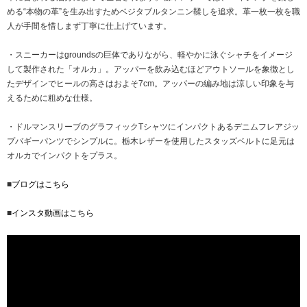
める“本物の革”を生み出すためベジタブルタンニン鞣しを追求。革一枚一枚を職
人が手間を惜しまず丁寧に仕上げています。
・スニーカーはgroundsの巨体でありながら、軽やかに泳ぐシャチをイメージ
して製作された「オルカ」。アッパーを飲み込むほどアウトソールを象徴とし
たデザインでヒールの高さはおよそ7cm。アッパーの編み地は涼しい印象を与
えるために粗めな仕様。
・ドルマンスリーブのグラフィックTシャツにインパクトあるデニムフレアジッ
プバギーパンツでシンプルに。栃木レザーを使用したスタッズベルトに足元は
オルカでインパクトをプラス。
■
ブログはこちら
■
インスタ動画はこちら