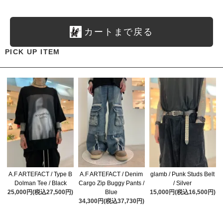
カートまで戻る
PICK UP ITEM
A.F ARTEFACT / Type B
A.F ARTEFACT / Denim
glamb / Punk Studs Belt
Dolman Tee / Black
Cargo Zip Buggy Pants /
/ Silver
25,000円(税込27,500円)
Blue
15,000円(税込16,500円)
34,300円(税込37,730円)