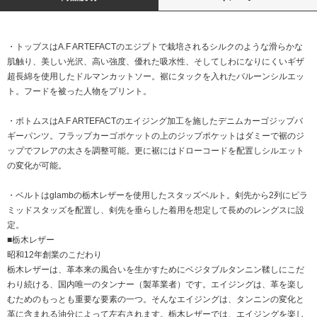
・トップスはA.F ARTEFACTのエジプトで栽培されるシルクのような滑らかな
肌触り、美しい光沢、高い強度、優れた吸水性、そしてしわになりにくいギザ
超長綿を使用したドルマンカットソー。裾にタックを入れたバルーンシルエッ
ト。フードを被った人物をプリント。
・ボトムスはA.F ARTEFACTのエイジング加工を施したデニムカーゴジップバ
ギーパンツ。フラップカーゴポケットの上のジップポケットはダミーで裾のジ
ップでフレアの太さを調整可能。更に裾にはドローコードを配置しシルエット
の変化が可能。
・ベルトはglambの栃木レザーを使用したスタッズベルト。剣先から2列にピラ
ミッドスタッズを配置し、剣先を垂らした着用を想定して長めのレングスに設
定。
■栃木レザー
昭和12年創業のこだわり
栃木レザーは、革本来の風合いを生かすためにベジタブルタンニン鞣しにこだ
わり続ける、国内唯一のタンナー（製革業者）です。エイジングは、革を楽し
むためのもっとも重要な要素の一つ。そんなエイジングは、タンニンの変化と
革に含まれる油分によって左右されます。栃木レザーでは、エイジングを楽し