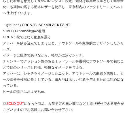
らした着用を想定して長めのレングスに設定。素材は最高級皮革として経年変
化にも期待の高まる栃木レザーを使用し、東京都内のファクトリーにてベルト
へ仕上げています。
・
grounds / ORCA / BLACK×BLACK PAINT
STAFF(175cm55kg)42着用
ORCA：靴ではなく靴底を履く
アッパーを飲み込んでしまうほど、アウトソールを象徴的にデザインしたシリ
ーズ。
イメージは巨体でありながら、軽やかに泳ぐシャチ。
チャンキーでクッション性のあるミッドソールを透明なアウトソールで包むこ
とで他のシリーズと同様、軽快なイメージを与える。
アッパーは、シャチをイメージしたニット。アウトソールの曲線を踏襲し、ヒ
ール部分を極端に長くしている。編み地は涼しい印象を与えるために粗めにな
っている。
ヒールの高さはおよそ7cm。
◎
SOLD OUT
になった商品、入荷予定の無い商品なども取り寄せできる場合が
ございますのでお気軽にお問い合わせ下さい。