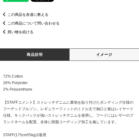
この商品を友達に教える
この商品について問い合わせる
買い物を続ける
商品説明
イメージ
72% Cotton
26% Polyester
2% Polyurethane
【STAFFコメント】ストレッチデニムに裏地を貼り付けたボンディング仕様の
フーデッドブルゾン。レギュラーフィットのミドル丈で袖口と裾はレイヤード
仕様。キックバックが強いストレッチデニムを使用し、フードにはレザーのブ
ランドネームを配置。全体に樹脂コーディング加工を施しています。
STAFF(175cm55kg)2着用