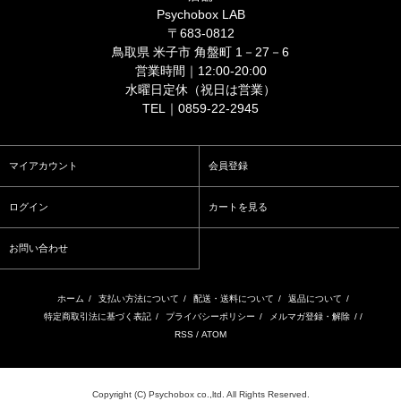
Psychobox LAB
〒683-0812
鳥取県 米子市 角盤町 1－27－6
営業時間｜12:00-20:00
水曜日定休（祝日は営業）
TEL｜0859-22-2945
マイアカウント
会員登録
ログイン
カートを見る
お問い合わせ
ホーム
/
支払い方法について
/
配送・送料について
/
返品について
/
特定商取引法に基づく表記
/
プライバシーポリシー
/
メルマガ登録・解除
/ /
RSS
/
ATOM
Copyright (C) Psychobox co.,ltd. All Rights Reserved.