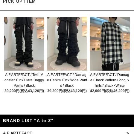
PICK UP ITEM
A.F ARTEFACT / Twill M
A.F ARTEFACT / Damag
A.F ARTEFACT / Damag
onster Tuck Flare Baggy
e Denim Tuck Wide Pant
e Check Pattern Long S
Pants / Black
s / Black
hirts / Black×White
39,200円(税込43,120円)
39,200円(税込43,120円)
42,000円(税込46,200円)
BRAND LIST “A to Z”
A.F ARTEFACT