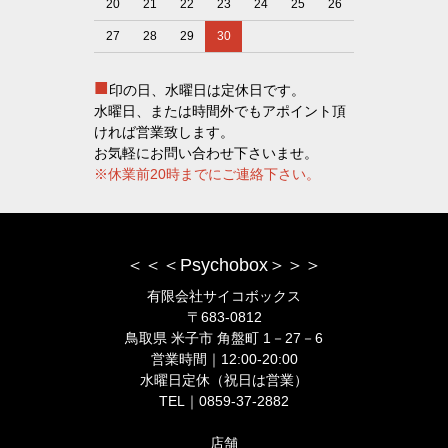
20
21
22
23
24
25
26
27
28
29
30
■
印の日、水曜日は定休日です。
水曜日、または時間外でもアポイント頂
ければ営業致します。
お気軽にお問い合わせ下さいませ。
※休業前20時までにご連絡下さい。
＜＜＜Psychobox＞＞＞
有限会社サイコボックス
〒683-0812
鳥取県 米子市 角盤町 1－27－6
営業時間｜12:00-20:00
水曜日定休（祝日は営業）
TEL｜0859-37-2882
店舗