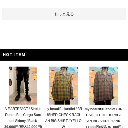
もっと見る
HOT ITEM
A.F ARTEFACT / Stretch
my beautiful landlet / BR
my beautiful landlet / BR
Denim Belt Cargo Saro
USHED CHECK RAGL
USHED CHECK RAGL
uel Skinny / Black
AN BIG SHIRT / YELLO
AN BIG SHIRT / PINK
39,000円(税込42,900円)
W
33,000円(税込36,300円)