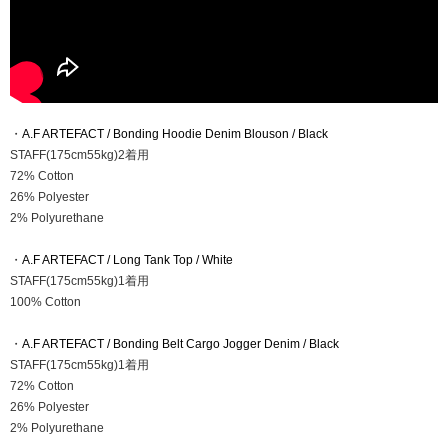
・
A.F ARTEFACT / Bonding Hoodie Denim Blouson / Black
STAFF(175cm55kg)2着用
72% Cotton
26% Polyester
2% Polyurethane
・
A.F ARTEFACT / Long Tank Top / White
STAFF(175cm55kg)1着用
100% Cotton
・
A.F ARTEFACT / Bonding Belt Cargo Jogger Denim / Black
STAFF(175cm55kg)1着用
72% Cotton
26% Polyester
2% Polyurethane