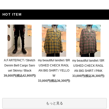
HOT ITEM
A.F ARTEFACT / Stretch
my beautiful landlet / BR
my beautiful landlet / BR
Denim Belt Cargo Saro
USHED CHECK RAGL
USHED CHECK RAGL
uel Skinny / Black
AN BIG SHIRT / YELLO
AN BIG SHIRT / PINK
39,000円(税込42,900円)
W
33,000円(税込36,300円)
33,000円(税込36,300円)
もっと見る