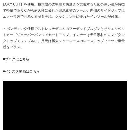
LOXY CUT】を使用。最大限の柔軟性と快適さを実現するための深い溝が特徴
で軽量でありながら耐久性に優れた発泡素材のソール。内側のサイドジップは
エクセラ製で容易な着脱を実現。クッション性に優れたインソールが付属。
・ボンディング仕様でストレッチデニムのフーデッドブルゾンとサルエルベル
トカーゴジョッパーパンツでセットアップ。インナーは天竺素材のロングタン
クトップでシンプルに。足元は極太シューレースのレースアップブーツで重量
感をプラス。
■
ブログはこちら
■
インスタ動画はこちら