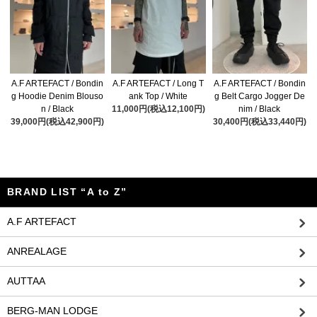
A.F ARTEFACT / Bondin
A.F ARTEFACT / Long T
A.F ARTEFACT / Bondin
g Hoodie Denim Blouso
ank Top / White
g Belt Cargo Jogger De
n / Black
11,000円(税込12,100円)
nim / Black
39,000円(税込42,900円)
30,400円(税込33,440円)
BRAND LIST “A to Z”
A.F ARTEFACT
ANREALAGE
AUTTAA
BERG-MAN LODGE