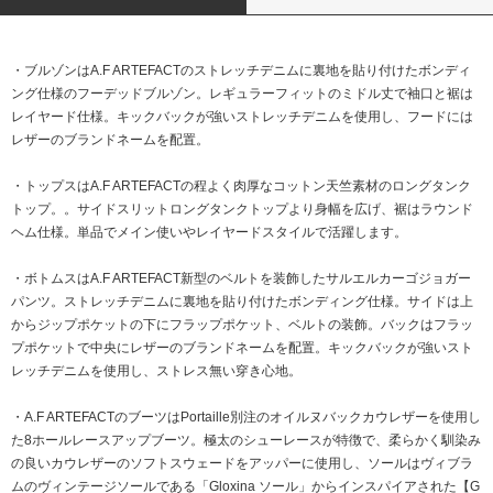
・ブルゾンはA.F ARTEFACTのストレッチデニムに裏地を貼り付けたボンディ
ング仕様のフーデッドブルゾン。レギュラーフィットのミドル丈で袖口と裾は
レイヤード仕様。キックバックが強いストレッチデニムを使用し、フードには
レザーのブランドネームを配置。
・トップスはA.F ARTEFACTの程よく肉厚なコットン天竺素材のロングタンク
トップ。。サイドスリットロングタンクトップより身幅を広げ、裾はラウンド
ヘム仕様。単品でメイン使いやレイヤードスタイルで活躍します。
・ボトムスはA.F ARTEFACT新型のベルトを装飾したサルエルカーゴジョガー
パンツ。ストレッチデニムに裏地を貼り付けたボンディング仕様。サイドは上
からジップポケットの下にフラップポケット、ベルトの装飾。バックはフラッ
プポケットで中央にレザーのブランドネームを配置。キックバックが強いスト
レッチデニムを使用し、ストレス無い穿き心地。
・A.F ARTEFACTのブーツはPortaille別注のオイルヌバックカウレザーを使用し
た8ホールレースアップブーツ。極太のシューレースが特徴で、柔らかく馴染み
の良いカウレザーのソフトスウェードをアッパーに使用し、ソールはヴィブラ
ムのヴィンテージソールである「Gloxina ソール」からインスパイアされた【G