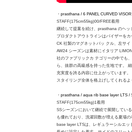
・
prasthana / 6 PANEL CURVED VISOR
STAFF(175cm55kg)00/FREE着用
継続して提案を続け、prasthana の
プロダクトアウトラインはバイザーをカー
CK 社製のマグネットバッ クル、左サイ
AW24 シーズンは素材にイタリア LIM
社のファブリックカ テゴリーの中でも
ら、抜群の高級感を持った生地です。 細かい
充実度を誇る内容に仕上がっています。
スタイリング全体を格上げしてくれるよ
・
prasthana / aqua rib base layer LTS /
STAFF(175cm55kg)1着用
SSシーズンにおいて継続で展開してい
も優れており、洗濯回数が増える夏場の
base layer LTSは、レギュラ
長めに設定した着丈、サイドのスリット