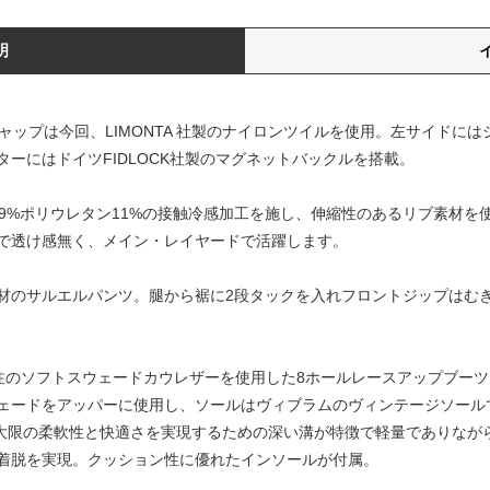
明
ルキャップは今回、LIMONTA 社製のナイロンツイルを使用。左サイドには
ーにはドイツFIDLOCK社製のマグネットバックルを搭載。
テル89%ポリウレタン11%の接触冷感加工を施し、伸縮性のあるリブ素材
で透け感無く、メイン・レイヤードで活躍します。
デニム素材のサルエルパンツ。腿から裾に2段タックを入れフロントジップは
taille別注のソフトスウェードカウレザーを使用した8ホールレースアップ
ードをアッパーに使用し、ソールはヴィブラムのヴィンテージソールである
。最大限の柔軟性と快適さを実現するための深い溝が特徴で軽量でありな
着脱を実現。クッション性に優れたインソールが付属。