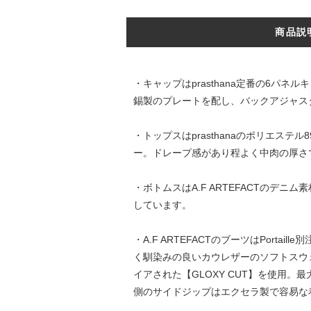
商品説
・キャップはprasthana定番の6パネ
錫製のプレートを配し、バックアジャスタ
・トップスはprasthanaのポリエス
ー。ドレープ感があり程よく中肉の厚さ
・ボトムスはA.F ARTEFACTの
しています。
・A.F ARTEFACTのブーツはPor
く馴染みの良いカウレザーのソフトスウェ
イアされた【GLOXY CUT】を使用
側のサイドジップはエクセラ製で容易な