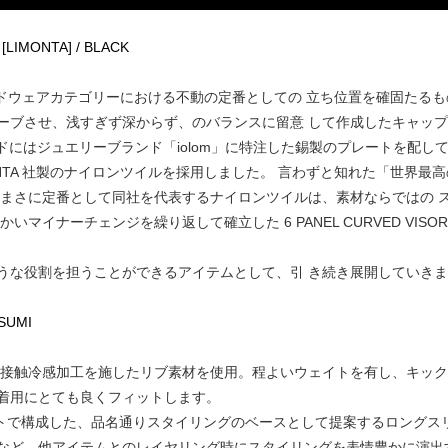
 [LIMONTA] / BLACK
ヘッドウェアカテゴリーにおける不動の定番としての 立ち位置を確固たるもの
ブさせ、浅すぎず深からず、のバランスに留意 して作成したキャップ、
ドにはジュエリーブランド「iolom」に特注した錫製のプレートを配して
ONTA 社製のナイロンツイルを採用しました。 言わずと知れた「世界最高
、まさに定番として同社を代表するナイロンツイルは、素材ならではの 
マイナーチェンジを繰り返して確立した 6 PANEL CURVED VIS
うな役割を担うことができるアイテムとして、引 き続き展開していき
 SUMI
る接触冷感加工を施したリブ素材を使用。程よいウェイトを有し、キッ
着用にとても良くフィットします。
ーシルエットで構成した、品名通りスタイリングのベースとして提案するロング
など、他アイテムとのレイヤリング時にスタイリングを表情豊かに演出