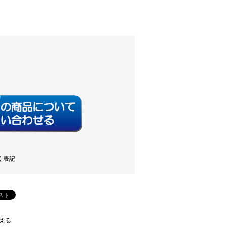
く表記
える