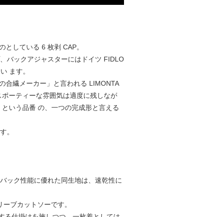
としている 6 枚剥 CAP。
バックアジャスターにはドイツ FIDLO
い ます。
の合繊メーカー」と言われる LIMONTA
スポーティーな雰囲気は適度に残しなが
OR という品番 の、一つの完成形と言える
ます。
クバック性能に優れた同生地は、速乾性に
スリーブカットソーです。
する仕掛けを施しつつ、一枚着としては