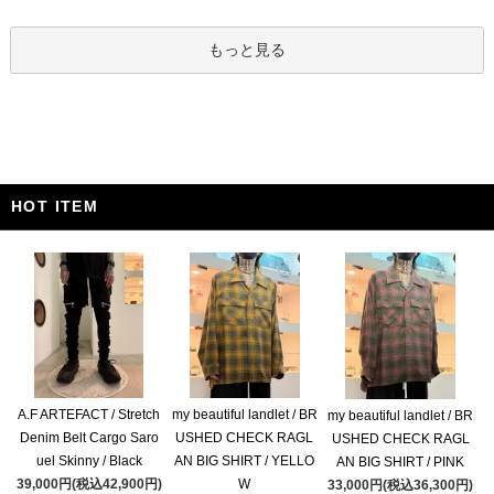
もっと見る
HOT ITEM
A.F ARTEFACT / Stretch
my beautiful landlet / BR
my beautiful landlet / BR
Denim Belt Cargo Saro
USHED CHECK RAGL
USHED CHECK RAGL
uel Skinny / Black
AN BIG SHIRT / YELLO
AN BIG SHIRT / PINK
39,000円(税込42,900円)
W
33,000円(税込36,300円)