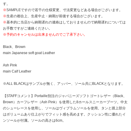
す。
※
SAMPLEですので若干の仕様変更、寸法変更などある場合がございます。
※
生産の都合上、生産中止・納期が前後する場合がございます。
※
基本的に当店から納期遅れの連絡はしておりませんので納期遅れについては
お手数ですがご連絡ください。
※予約のキャンセルは出来ませんのでご了承下さい。
Black、Brown
main Japanese soft goat Leather
Ash Pink
main Calf Leather
※ALL BLACKはサンプルが無く、アッパー、ソール共にBLACKとなります。
【STAFFコメント】Portaille別注のジャパニーズソフトゴートレザー（Black、
Brown）カーフレザー（Ash Pink）を使用した8ホールスニーカーブーツ。中太
のシューレースを使用し、ソールはヴィブラムソールを使用。タンと踵上部分
はボリュームあり仕上がりでフィット感を高めます。クッション性に優れたイ
ンソールが付属。ソールの高さは6cm。