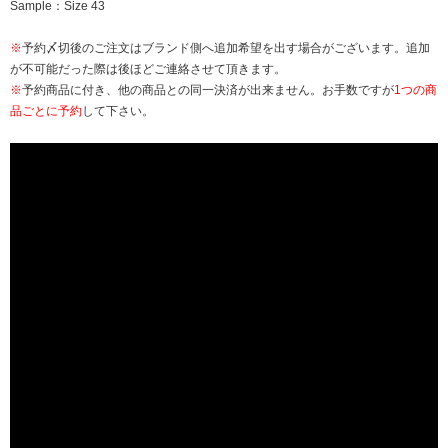
Sample：Size 43
※
予約〆切後のご注文はブランド側へ追加希望を出す場合がございます。追加
が不可能だった際は後ほどご連絡させて頂きます。
※
予約商品に付き、他の商品との同一決済が出来ません。お手数ですが
1つの商
品ごとに予約
して下さい。