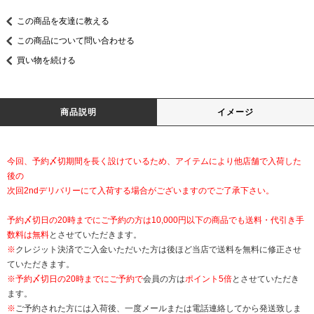
この商品を友達に教える
この商品について問い合わせる
買い物を続ける
商品説明
イメージ
今回、予約〆切期間を長く設けているため、アイテムにより他店舗で入荷した
後の
次回2ndデリバリーにて入荷する場合がございますのでご了承下さい。
予約〆切日の20時までにご予約の方は10,000円以下の商品でも送料・代引き手
数料は無料
とさせていただきます。
※
クレジット決済でご入金いただいた方は後ほど当店で送料を無料に修正させ
ていただきます。
※
予約〆切日の20時までにご予約で
会員の方は
ポイント5倍
とさせていただき
ます。
※
ご予約された方には入荷後、一度メールまたは電話連絡してから発送致しま